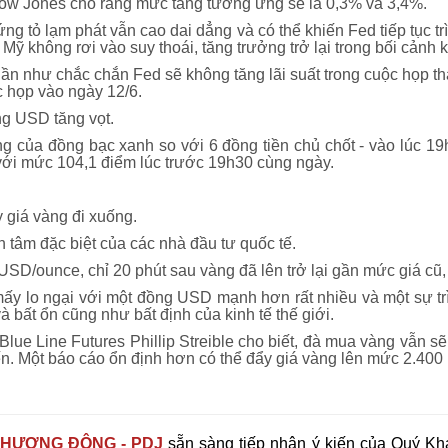
Dow Jones cho rằng mức tăng tương ứng sẽ là 0,3% và 3,4%.
g tỏ lạm phát vẫn cao dai dẳng và có thể khiến Fed tiếp tục trì
Mỹ không rơi vào suy thoái, tăng trưởng trở lại trong bối cảnh k
 gần như chắc chắn Fed sẽ không tăng lãi suất trong cuộc họp 
c họp vào ngày 12/6.
g USD tăng vọt.
g của đồng bạc xanh so với 6 đồng tiền chủ chốt - vào lúc 19h
 với mức 104,1 điểm lúc trước 19h30 cùng ngày.
giá vàng đi xuống.
n tâm đặc biệt của các nhà đầu tư quốc tế.
USD/ounce, chỉ 20 phút sau vàng đã lên trở lại gần mức giá c
y lo ngại với một đồng USD mạnh hơn rất nhiều và một sự trì
và bất ổn cũng như bất định của kinh tế thế giới.
Blue Line Futures Phillip Streible cho biết, đà mua vàng vẫn sẽ 
ến. Một báo cáo ổn định hơn có thể đẩy giá vàng lên mức 2.40
HƯƠNG ĐÔNG - PDJ
sẵn sàng tiếp nhận ý kiến của Quý Khá