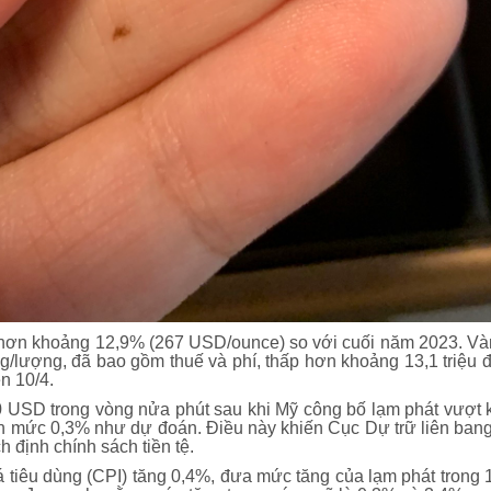
 hơn khoảng 12,9% (267 USD/ounce) so với cuối năm 2023. Vàn
g/lượng, đã bao gồm thuế và phí, thấp hơn khoảng 13,1 triệu đ
n 10/4.
20 USD trong vòng nửa phút sau khi Mỹ công bố lạm phát vượt k
n mức 0,3% như dự đoán. Điều này khiến Cục Dự trữ liên bang M
h định chính sách tiền tệ.
 tiêu dùng (CPI) tăng 0,4%, đưa mức tăng của lạm phát trong 