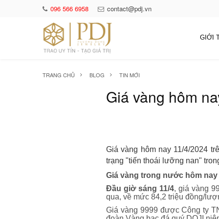
096 566 6958
contact@pdj.vn
GIỚI 
TRANG CHỦ
BLOG
TIN MỚI
Giá vàng hôm nay
Giá vàng hôm nay 11/4/2024 trê
trạng "tiến thoái lưỡng nan" tron
Giá vàng trong nước hôm 
Đầu giờ sáng 11/4
, giá vàng 
qua, về mức 84,2 triệu đồng/lượn
Giá vàng 9999 được Công ty T
đoàn Vàng bạc đá quý DOJI n