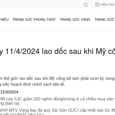
KIỂM TRA
THIỆU
TRANG SỨC PHONG THỦY
TRANG SỨC VÀNG
TRANG SỨC
 11/4/2024 lao dốc sau khi Mỹ cô
n thế giới lao dốc sau khi Mỹ công bố lạm phát vượt kỳ vọng c
g việc hoạch định chính sách tiền tệ.
nay 11/4/2024
9999 của SJC giảm 200 nghìn đồng/lượng ở cả chiều mua vào v
g (bán ra).
NHH MTV Vàng bạc đá quý Sài Gòn (SJC) cập nhật vào lúc 8h
iêm yết vào 8h31' như sau: