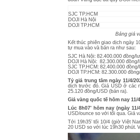
SJC TP.HCM
DOJI Hà Nội
DOJI TP.HCM
Bảng giá vàng
Kết thúc phiên giao dịch ngày 
tự mua vào và bán ra như sau:
SJC Hà Nội: 82.400.000 đồng/l
DOJI Hà Nội: 82.300.000 đồng/
SJC TP.HCM: 82.400.000 đồng/
DOJI TP.HCM: 82.300.000 đồng/
Tỷ giá trung tâm ngày 11/4/20
dịch trước đó. Giá USD ở các
25.120 đồng/USD (bán ra).
Giá vàng quốc tế hôm nay 11/
Lúc 8h07' hôm nay (ngày 11/4
USD/ounce so với tối qua. Giá 
Tới 19h35' tối 10/4 (giờ Việt 
20 USD so với lúc 19h30 phút.