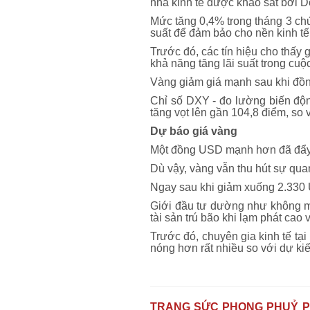
nhà kinh tế được khảo sát bởi 
Mức tăng 0,4% trong tháng 3 chứn
suất để đảm bảo cho nền kinh tế 
Trước đó, các tín hiệu cho thấy
khả năng tăng lãi suất trong cuộ
Vàng giảm giá mạnh sau khi đồn
Chỉ số DXY - đo lường biến độn
tăng vọt lên gần 104,8 điểm, so
Dự báo giá vàng
Một đồng USD mạnh hơn đã đẩy 
Dù vậy, vàng vẫn thu hút sự qua
Ngay sau khi giảm xuống 2.330 
Giới đầu tư dường như không mấ
tài sản trú bão khi lạm phát cao 
Trước đó, chuyên gia kinh tế tại 
nóng hơn rất nhiều so với dự ki
TRANG SỨC PHONG PHUỶ P