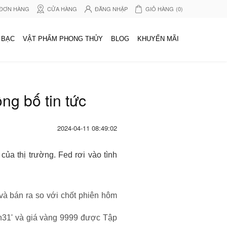
 ĐƠN HÀNG
CỬA HÀNG
ĐĂNG NHẬP
GIỎ HÀNG
(0)
 BẠC
VẬT PHẨM PHONG THỦY
BLOG
KHUYẾN MÃI
ng bố tin tức
2024-04-11 08:49:02
ủa thị trường. Fed rơi vào tình
à bán ra so với chốt phiên hôm
31' và giá vàng 9999 được Tập