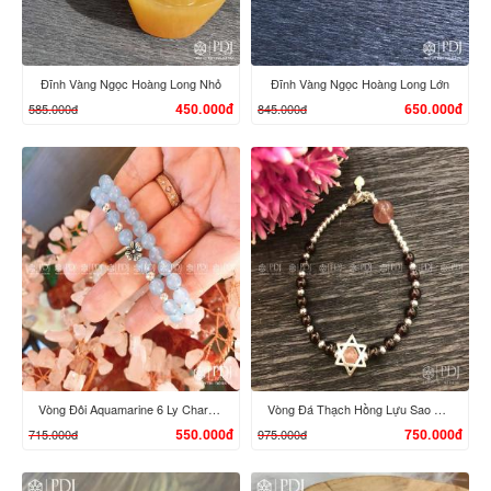
Đĩnh Vàng Ngọc Hoàng Long Nhỏ
Đĩnh Vàng Ngọc Hoàng Long Lớn
585.000đ
845.000đ
450.000đ
650.000đ
XEM CHI TIẾT
XEM CHI TIẾT
Vòng Đôi Aquamarine 6 Ly Charm Bạc Thái
Vòng Đá Thạch Hồng Lựu Sao Bạc Ta
715.000đ
975.000đ
550.000đ
750.000đ