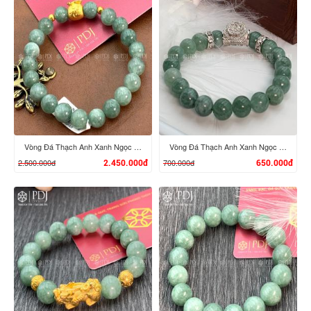
XEM CHI TIẾT
XEM CHI TIẾT
Vòng Đá Thạch Anh Xanh Ngọc Charm Túi Tiền 24K
Vòng Đá Thạch Anh Xanh Ngọc 8 Ly Charm Hoa Đá Bạc
2.500.000đ
700.000đ
2.450.000đ
650.000đ
XEM CHI TIẾT
XEM CHI TIẾT