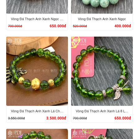
Vòng Đá Thạch Anh Xanh Ngọc 10 Ly Charm Tỳ Hưu Bạc Si
Vòng Đá Thạch Anh Xanh Ngọc
700.000đ
520.000đ
650.000đ
400.000đ
XEM CHI TIẾT
XEM CHI TIẾT
Vòng Đá Thạch Anh Xanh Lá Charm Búp Sen 24K
Vòng Đá Thạch Anh Xanh Lá 8 Ly Charm Lá Bạc Thái
3.550.000đ
700.000đ
3.500.000đ
650.000đ