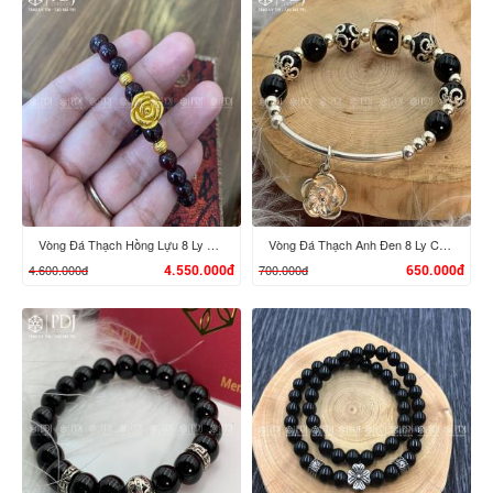
XEM CHI TIẾT
XEM CHI TIẾT
Vòng Đá Thạch Hồng Lựu 8 Ly Mix Charm Hoa Hồng, Bi vàng 24K
Vòng Đá Thạch Anh Đen 8 Ly Chi Tiết Bạc Hoa
4.600.000đ
700.000đ
4.550.000đ
650.000đ
XEM CHI TIẾT
XEM CHI TIẾT