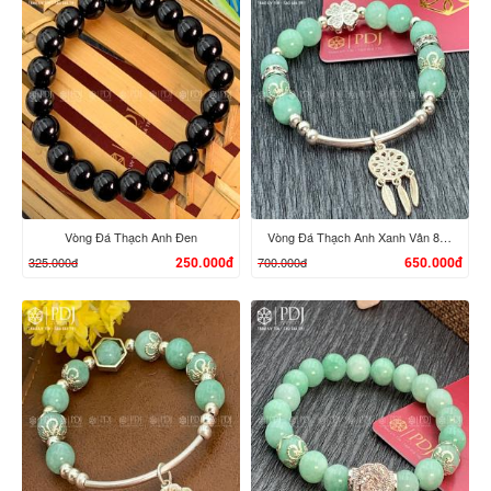
XEM CHI TIẾT
XEM CHI TIẾT
Vòng Đá Thạch Anh Đen
Vòng Đá Thạch Anh Xanh Vân 8 Ly Chi Tiết Bạc Vòng Dream Catcher
325.000đ
700.000đ
250.000đ
650.000đ
XEM CHI TIẾT
XEM CHI TIẾT