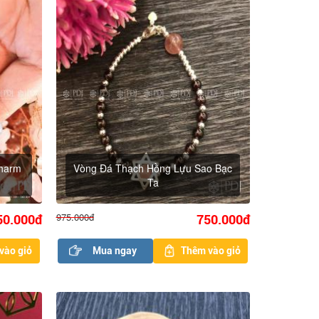
Charm
Vòng Đá Thạch Hồng Lựu Sao Bạc
Ta
975.000đ
50.000đ
750.000đ
vào giỏ
Mua ngay
Thêm vào giỏ