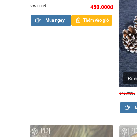
Đĩnh Vàng Ngọc Hoàng Long Nhỏ
Đĩn
585.000đ
845.000đ
450.000đ
Mua ngay
Thêm vào giỏ