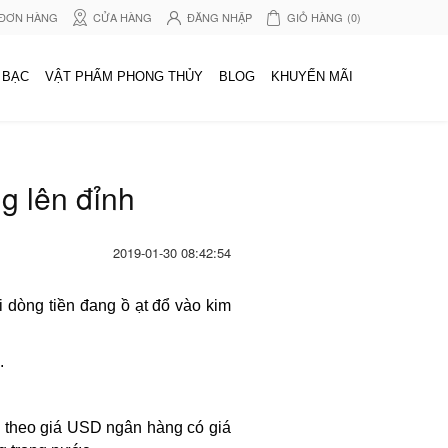
 ĐƠN HÀNG
CỬA HÀNG
ĐĂNG NHẬP
GIỎ HÀNG
(0)
 BẠC
VẬT PHẨM PHONG THỦY
BLOG
KHUYẾN MÃI
g lên đỉnh
2019-01-30 08:42:54
 dòng tiền đang ồ ạt đổ vào kim
.
 theo giá USD ngân hàng có giá