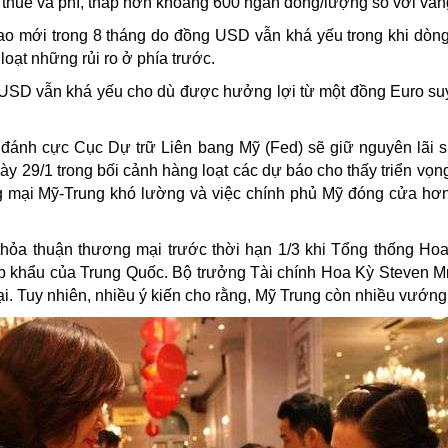
h thuế và phí, thấp hơn khoảng 600 ngàn đồng/lượng so với vàn
 cao mới trong 8 tháng do đồng USD vẫn khá yếu trong khi dòng
oạt những rủi ro ở phía trước.
USD vẫn khá yếu cho dù được hưởng lợi từ một đồng Euro suy
 đánh cực Cục Dự trữ Liên bang Mỹ (Fed) sẽ giữ nguyên lãi s
gày 29/1 trong bối cảnh hàng loạt các dự báo cho thấy triển vọn
g mại Mỹ-Trung khó lường và việc chính phủ Mỹ đóng cửa hơn
thỏa thuận thương mại trước thời hạn 1/3 khi Tổng thống Ho
ập khẩu của Trung Quốc. Bộ trưởng Tài chính Hoa Kỳ Steven M
mại. Tuy nhiên, nhiều ý kiến cho rằng, Mỹ Trung còn nhiều vướn