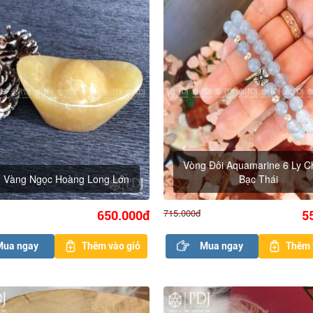
Vòng Đôi Aquamarine 6 Ly 
h Vàng Ngọc Hoàng Long Lớn
Bạc Thái
715.000đ
650.000đ
5
Mua ngay
Thêm vào giỏ
Mua ngay
Thêm 