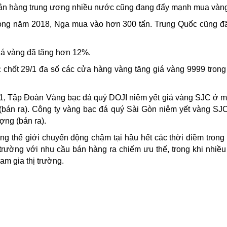
Ngân hàng trung ương nhiều nước cũng đang đẩy mạnh mua vàn
trong năm 2018, Nga mua vào hơn 300 tấn. Trung Quốc cũng 
giá vàng đã tăng hơn 12%.
c chốt 29/1 đa số các cửa hàng vàng tăng giá vàng 9999 tro
29/1, Tập Đoàn Vàng bạc đá quý DOJI niêm yết giá vàng SJC ở m
 (bán ra). Công ty vàng bạc đá quý Sài Gòn niêm yết vàng SJ
ợng (bán ra).
àng thế giới chuyển động chậm tại hầu hết các thời điềm trong
ị trường với nhu cầu bán hàng ra chiếm ưu thế, trong khi nhi
am gia thị trường.