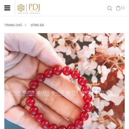
(-)
TRANG CHỦ
VÒNG ĐÁ