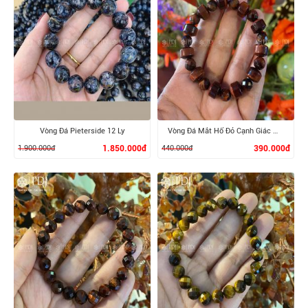
XEM CHI TIẾT
XEM CHI TIẾT
Vòng Đá Pieterside 12 Ly
Vòng Đá Mắt Hổ Đỏ Cạnh Giác Mix Lu
1.900.000đ
1.850.000đ
440.000đ
390.000đ
XEM CHI TIẾT
XEM CHI TIẾT