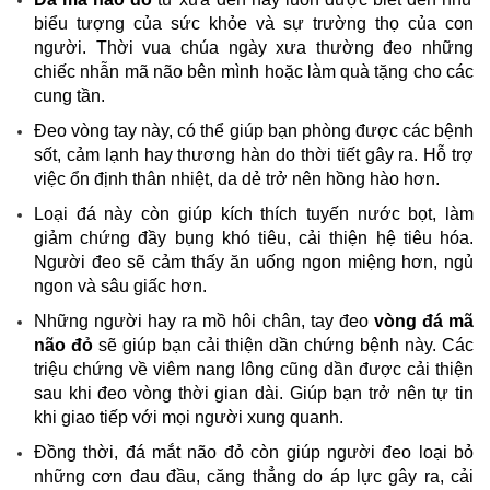
biểu tượng của sức khỏe và sự trường thọ của con
người. Thời vua chúa ngày xưa thường đeo những
chiếc nhẫn mã não bên mình hoặc làm quà tặng cho các
cung tần.
Đeo vòng tay này, có thể giúp bạn phòng được các bệnh
sốt, cảm lạnh hay thương hàn do thời tiết gây ra. Hỗ trợ
việc ổn định thân nhiệt, da dẻ trở nên hồng hào hơn.
Loại đá này còn giúp kích thích tuyến nước bọt, làm
giảm chứng đầy bụng khó tiêu, cải thiện hệ tiêu hóa.
Người đeo sẽ cảm thấy ăn uống ngon miệng hơn, ngủ
ngon và sâu giấc hơn.
Những người hay ra mồ hôi chân, tay đeo
vòng đá mã
não đỏ
sẽ giúp bạn cải thiện dần chứng bệnh này. Các
triệu chứng về viêm nang lông cũng dần được cải thiện
sau khi đeo vòng thời gian dài. Giúp bạn trở nên tự tin
khi giao tiếp với mọi người xung quanh.
Đồng thời, đá mắt não đỏ còn giúp người đeo loại bỏ
những cơn đau đầu, căng thẳng do áp lực gây ra, cải