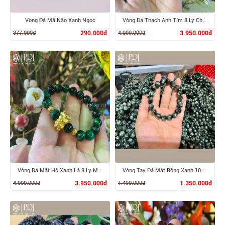
Vòng Đá Mã Não Xanh Ngọc
Vòng Đá Thạch Anh Tím 8 Ly Charm Hoa Sen, Bi 24K
377.000đ
290.000đ
4.000.000đ
3.950.000đ
XEM CHI TIẾT
XEM CHI TIẾT
Vòng Đá Mắt Hổ Xanh Lá 8 Ly Mix Charm Trâu, Bi 24K
Vòng Tay Đá Mắt Rồng Xanh 10 Ly
4.000.000đ
3.950.000đ
1.400.000đ
1.350.000đ