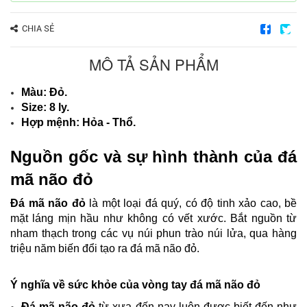
CHIA SẺ
MÔ TẢ SẢN PHẨM
Màu: Đỏ.
Size: 8 ly.
Hợp mệnh: Hỏa - Thổ.
Nguồn gốc và sự hình thành của đá
mã não đỏ
Đá mã não đỏ
là một loại đá quý, có độ tinh xảo cao, bề
mặt láng mịn hầu như không có vết xước. Bắt nguồn từ
nham thạch trong các vụ núi phun trào núi lửa, qua hàng
triệu năm biến đổi tạo ra đá mã não đỏ.
Ý nghĩa về sức khỏe của vòng tay đá mã não đỏ
Đá mã não đỏ
từ xưa đến nay luôn được biết đến như