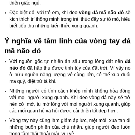
thiện giấc ngủ.
Đặc biệt đối với trẻ em, khi đeo
vòng đá mã não đỏ
sẽ
kích thích trí thông minh trong trẻ, thúc đẩy sự tò mò, hiểu
biết tiếp thu những kiến thức xung quanh.
Ý nghĩa về tâm linh của vòng tay đá
mã não đỏ
Với nguồn gốc tự nhiên ẩn sâu trong lòng đất nên
đá
não đỏ
đã hấp thụ được tinh túy của đất trời. Vì vậy nó
ở hữu nguồn năng lượng vô cùng lớn, có thể xua đuổi
ma quỷ, diệt trừ tà khí.
Những người có tính cách khép mình không hòa đồng
với mọi người xung quanh. Khi đeo vòng đá này sẽ trở
nên cởi mở, tự mở lòng với mọi người xung quanh, giúp
các mối quan hệ xã hội được cải thiện tốt đẹp hơn.
Vòng tay này cũng làm giảm áp lực, mệt mỏi, xua tan đi
những buồn phiền của chủ nhân, giúp người đeo luôn
trong tâm thái thoải mái, vui vẻ.