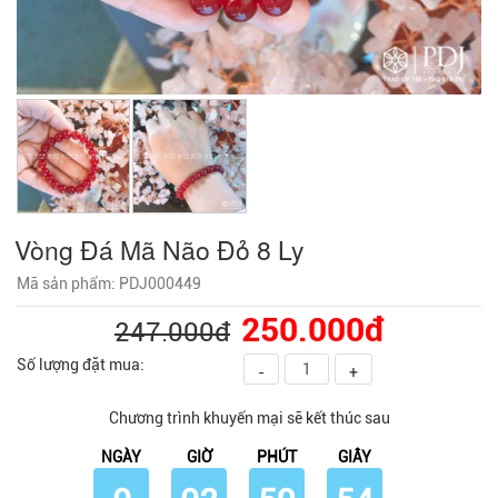
Vòng Đá Mã Não Đỏ 8 Ly
Mã sản phẩm: PDJ000449
250.000đ
247.000đ
Số lượng đặt mua:
-
+
Chương trình khuyến mại sẽ kết thúc sau
NGÀY
GIỜ
PHÚT
GIÂY