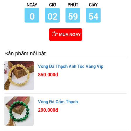
NGÀY
GIỜ
PHÚT
GIÂY
0
02
59
53
MUA NGAY
Sản phẩm nổi bật
Vòng Đá Thạch Anh Tóc Vàng Vip
850.000đ
Vòng Đá Cẩm Thạch
290.000đ