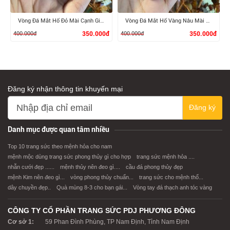
Vòng Đá Mắt Hổ Đỏ Mài Cạnh Giác
Vòng Đá Mắt Hổ Vàng Nâu Mài Cạnh Giác
400.000đ
350.000đ
400.000đ
350.000đ
Đăng ký nhận thông tin khuyến mại
Đăng ký
XEM CHI TIẾT
XEM CHI TIẾT
Danh mục được quan tâm nhiều
Top 10 trang sức theo mệnh hỏa cho nam
mệnh mộc dùng trang sức phong thủy gì cho hợp
trang sức mệnh hỏa ....
nhẫn cưới đẹp ......
mệnh thủy nên đeo gì....
cầu đá phong thủy đẹp
mệnh Kim nên đeo gì...
vòng phong thủy chuẩn...
trang sức cho mệnh thổ...
dây chuyền đẹp..
Quà mùng 8-3 cho bạn gái...
Vòng tay đá thạch anh tóc vàng
CÔNG TY CỔ PHẦN TRANG SỨC PDJ PHƯƠNG ĐÔNG
Cơ sở 1:
59 Phan Đình Phùng, TP Nam Định, Tỉnh Nam Định