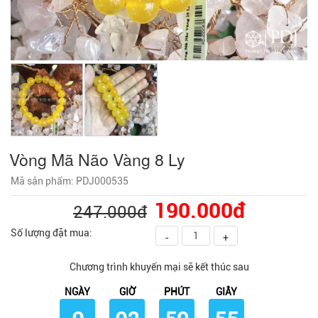
Vòng Mã Não Vàng 8 Ly
Mã sản phẩm: PDJ000535
190.000đ
247.000đ
Số lượng đặt mua:
-
+
Chương trình khuyến mại sẽ kết thúc sau
NGÀY
GIỜ
PHÚT
GIÂY