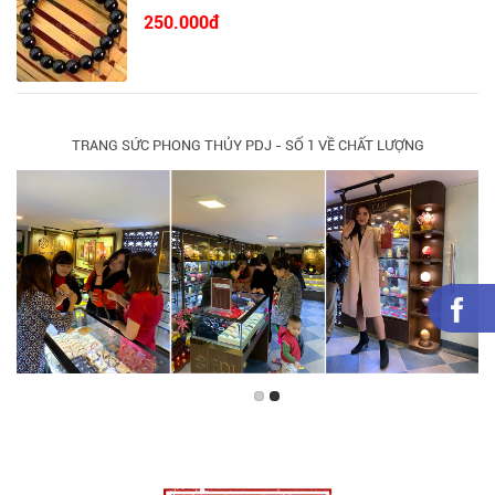
250.000đ
TRANG SỨC PHONG THỦY PDJ - SỐ 1 VỀ CHẤT LƯỢNG