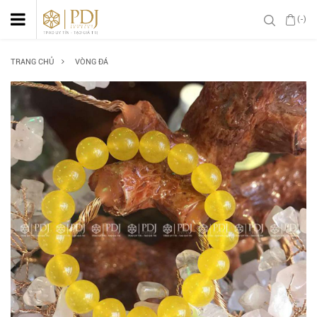
(-)
TRANG CHỦ
VÒNG ĐÁ