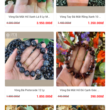
Vòng Đá Mắt Hổ Xanh Lá 8 Ly Mix Charm Trâu, Bi 24K
Vòng Tay Đá Mắt Rồng Xanh 10 Ly
4.000.000đ
3.950.000đ
1.400.000đ
1.350.000đ
XEM CHI TIẾT
XEM CHI TIẾT
Vòng Đá Pieterside 12 Ly
Vòng Đá Mắt Hổ Đỏ Cạnh Giác Mix Lu
1.900.000đ
1.850.000đ
440.000đ
390.000đ