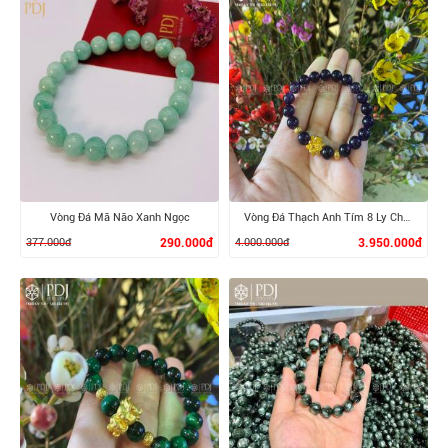
Vòng Đá Mã Não Xanh Ngọc
Vòng Đá Thạch Anh Tím 8 Ly Charm Hoa Sen, Bi 24K
377.000đ
290.000đ
4.000.000đ
3.950.000đ
XEM CHI TIẾT
XEM CHI TIẾT