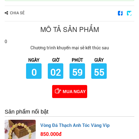
CHIA SẺ
MÔ TẢ SẢN PHẨM
0
Chương trình khuyến mại sẽ kết thúc sau
NGÀY
GIỜ
PHÚT
GIÂY
0
02
59
54
MUA NGAY
Sản phẩm nổi bật
Vòng Đá Thạch Anh Tóc Vàng Vip
850.000đ