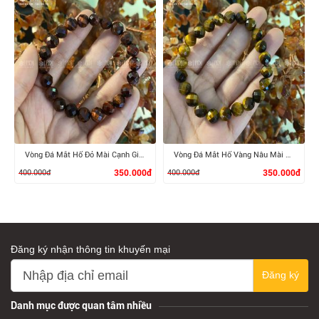
XEM CHI TIẾT
XEM CHI TIẾT
Vòng Đá Mắt Hổ Đỏ Mài Cạnh Giác
Vòng Đá Mắt Hổ Vàng Nâu Mài Cạnh Giác
400.000đ
350.000đ
400.000đ
350.000đ
Đăng ký nhận thông tin khuyến mại
Đăng ký
XEM CHI TIẾT
XEM CHI TIẾT
Danh mục được quan tâm nhiều