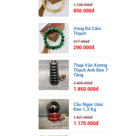
1.105.000đ
850.000đ
Vòng Đá Cẩm
Thạch
377.000đ
290.000đ
Tháp Văn Xương
Thạch Anh Đen 7
Tầng
2.405.000đ
1.850.000đ
Cầu Ngọc Unic
Đen 1,3 Kg
1.521.000đ
1.170.000đ