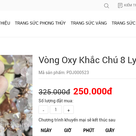
KIỂM T
THIỆU
TRANG SỨC PHONG THỦY
TRANG SỨC VÀNG
TRANG SỨC
Vòng Oxy Khắc Chú 8 L
Mã sản phẩm: PDJ000523
250.000đ
325.000đ
Số lượng đặt mua:
-
+
Chương trình khuyến mại sẽ kết thúc sau
NGÀY
GIỜ
PHÚT
GIÂY