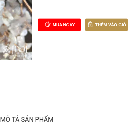
0
02
59
54
MUA NGAY
THÊM VÀO GIỎ
MÔ TẢ SẢN PHẨM