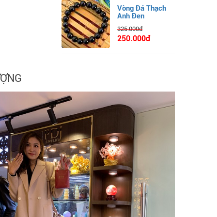
Vòng Đá Thạch
Anh Đen
325.000đ
250.000đ
ƯỢNG