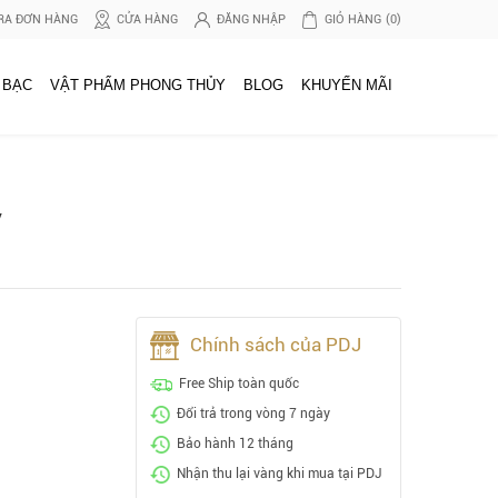
RA ĐƠN HÀNG
CỬA HÀNG
ĐĂNG NHẬP
GIỎ HÀNG
(0)
 BẠC
VẬT PHẨM PHONG THỦY
BLOG
KHUYẾN MÃI
y
Chính sách của PDJ
Free Ship toàn quốc
Đổi trả trong vòng 7 ngày
Bảo hành 12 tháng
Nhận thu lại vàng khi mua tại PDJ