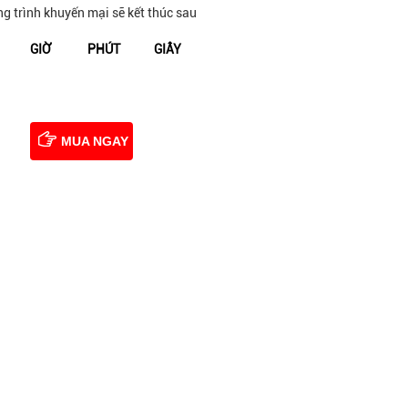
g trình khuyến mại sẽ kết thúc sau
GIỜ
PHÚT
GIÂY
02
59
54
MUA NGAY