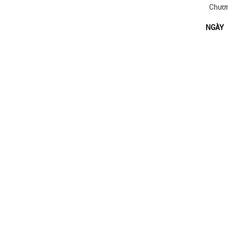
Chươn
NGÀY
0