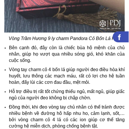
Vòng Trầm Hương 9 ly charm Pandora Cỏ Bốn Lá PDJ
Bên cạnh đó, đây còn là chiếc bùa hộ mệnh của chủ
nhân, giúp họ vượt qua nhiều sóng gió, khó khăn của
cuộc sống.
Vòng tay charm cỏ 4 bốn lá giúp người đeo điều hòa khí
huyết, lưu thông các mạch máu, rất có lợi cho hệ tuần
hoàn, đẩy lùi các cơn đau đầu, mệt mỏi.
Hỗ trợ điều trị rất tốt chứng thiếu ngủ, mất ngủ, giúp giấc
ngủ của người đeo không bị chập chờn.
Đồng thời, khi đeo vòng tay chủ nhân có thể tránh được
nhiều bệnh về đường hô hấp nhu ho, cảm lạnh, sốt,…
bởi vòng charm cỏ 4 lá có các ion giúp cơ thể tăng
cường hệ miễn dịch, phòng chống bệnh tật.