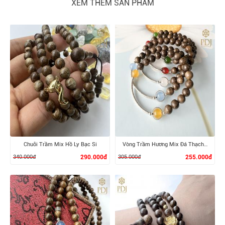
XEM THÊM SẢN PHẨM
Chuỗi Trầm Mix Hồ Ly Bạc Si
Vòng Trầm Hương Mix Đá Thạch Anh Phong Thuỷ
340.000đ
290.000đ
305.000đ
255.000đ