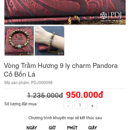
Vòng Trầm Hương 9 ly charm Pandora
Cỏ Bốn Lá
Mã sản phẩm: PDJ000098
950.000đ
1.235.000đ
Số lượng đặt mua:
-
+
Chương trình khuyến mại sẽ kết thúc sau
NGÀY
GIỜ
PHÚT
GIÂY