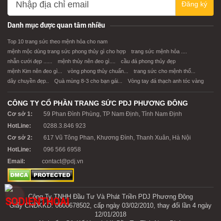
Đăng ký
XEM CHI TIẾT
XEM CHI TIẾT
Danh mục được quan tâm nhiều
Top 10 trang sức theo mệnh hỏa cho nam
mệnh mộc dùng trang sức phong thủy gì cho hợp
trang sức mệnh hỏa ....
nhẫn cưới đẹp ......
mệnh thủy nên đeo gì....
cầu đá phong thủy đẹp
mệnh Kim nên đeo gì...
vòng phong thủy chuẩn...
trang sức cho mệnh thổ...
dây chuyền đẹp..
Quà mùng 8-3 cho bạn gái...
Vòng tay đá thạch anh tóc vàng
CÔNG TY CỔ PHẦN TRANG SỨC PDJ PHƯƠNG ĐÔNG
Cơ sở 1:
59 Phan Đình Phùng, TP Nam Định, Tỉnh Nam Định
HotLine:
0288.3.846 923
Cơ sở 2:
617 Vũ Tông Phan, Khương Đình, Thanh Xuân, Hà Nội
HotLine:
096 566 6958
Email:
contact@pdj.vn
Công Ty TNHH Đầu Tư Và Phát Triền PDJ Phương Đông
Giấy CNĐKKD: 0600678502, cấp ngày 03/02/2010, thay đổi lần 4 ngày
12/01/2018