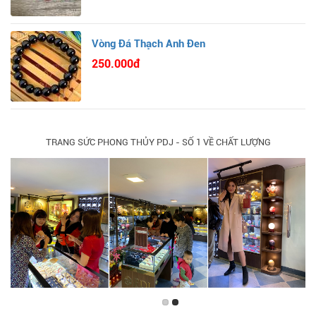
Vòng Đá Thạch Anh Đen
250.000đ
TRANG SỨC PHONG THỦY PDJ - SỐ 1 VỀ CHẤT LƯỢNG