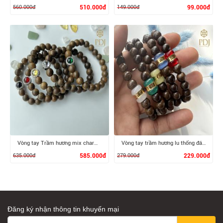
560.000đ
510.000đ
149.000đ
99.000đ
XEM CHI TIẾT
XEM CHI TIẾT
Vòng tay Trầm hương mix charm Pandora đá topaz
Vòng tay trầm hương lu thống đá thạch anh
635.000đ
585.000đ
279.000đ
229.000đ
Đăng ký nhận thông tin khuyến mại