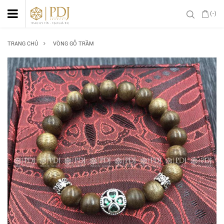
(-)
TRANG CHỦ
VÒNG GỖ TRẦM