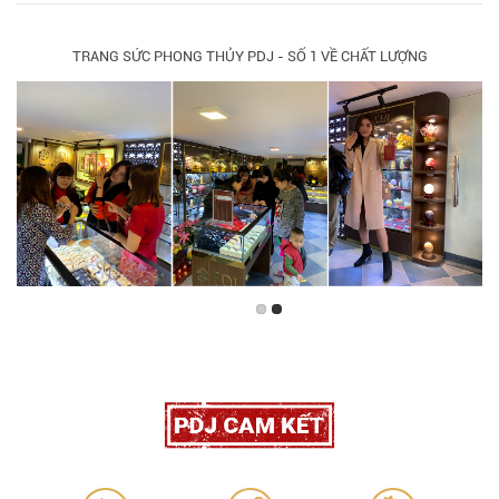
TRANG SỨC PHONG THỦY PDJ - SỐ 1 VỀ CHẤT LƯỢNG