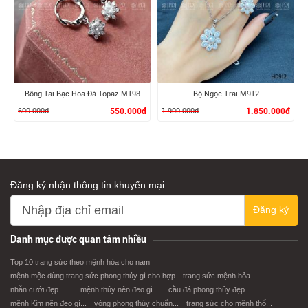
XEM CHI TIẾT
XEM CHI TIẾT
Bông Tai Bạc Hoa Đá Topaz M198
Bộ Ngọc Trai M912
600.000đ
550.000đ
1.900.000đ
1.850.000đ
Đăng ký nhận thông tin khuyến mại
Đăng ký
XEM CHI TIẾT
XEM CHI TIẾT
Danh mục được quan tâm nhiều
Top 10 trang sức theo mệnh hỏa cho nam
mệnh mộc dùng trang sức phong thủy gì cho hợp
trang sức mệnh hỏa ....
nhẫn cưới đẹp ......
mệnh thủy nên đeo gì....
cầu đá phong thủy đẹp
mệnh Kim nên đeo gì...
vòng phong thủy chuẩn...
trang sức cho mệnh thổ...