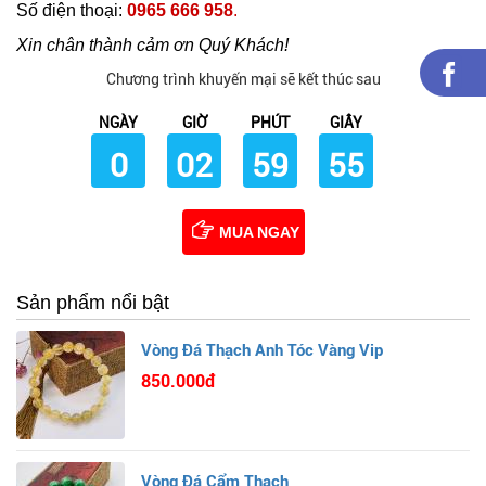
Số điện thoại:
0965 666 958
.
Xin chân thành cảm ơn Quý Khách!
Chương trình khuyến mại sẽ kết thúc sau
NGÀY
GIỜ
PHÚT
GIÂY
0
02
59
54
MUA NGAY
Sản phẩm nổi bật
Vòng Đá Thạch Anh Tóc Vàng Vip
850.000đ
Vòng Đá Cẩm Thạch