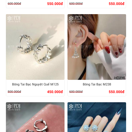
600.000đ
550.000đ
600.000đ
550.000đ
XEM CHI TIẾT
XEM CHI TIẾT
Bông Tai Bạc Nguyệt Quế M125
Bông Tai Bạc M238
500.000đ
450.000đ
600.000đ
550.000đ