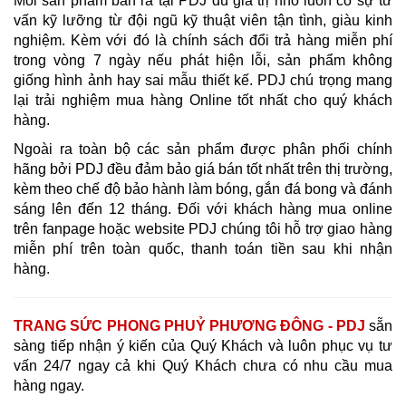
Mỗi sản phẩm bán ra tại PDJ dù giá trị nhỏ luôn có sự tư
vấn kỹ lưỡng từ đội ngũ kỹ thuật viên tận tình, giàu kinh
nghiệm. Kèm với đó là chính sách đổi trả hàng miễn phí
trong vòng 7 ngày nếu phát hiện lỗi, sản phẩm không
giống hình ảnh hay sai mẫu thiết kế. PDJ chú trọng mang
lại trải nghiệm mua hàng Online tốt nhất cho quý khách
hàng.
Ngoài ra toàn bộ các sản phẩm được phân phối chính
hãng bởi PDJ đều đảm bảo giá bán tốt nhất trên thị trường,
kèm theo chế độ bảo hành làm bóng, gắn đá bong và đánh
sáng lên đến 12 tháng. Đối với khách hàng mua online
trên fanpage hoặc website PDJ chúng tôi hỗ trợ giao hàng
miễn phí trên toàn quốc, thanh toán tiền sau khi nhận
hàng.
TRANG SỨC PHONG PHUỶ PHƯƠNG ĐÔNG - PDJ
sẵn
sàng tiếp nhận ý kiến của Quý Khách và luôn phục vụ tư
vấn 24/7 ngay cả khi Quý Khách chưa có nhu cầu mua
hàng ngay.