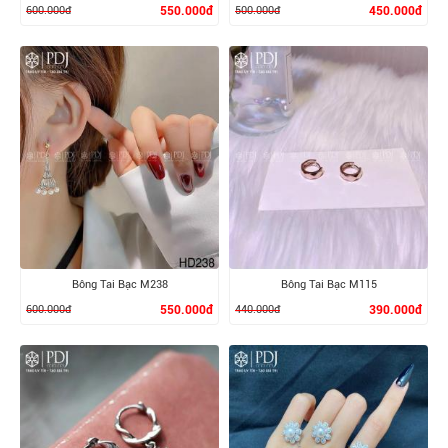
600.000đ
550.000đ
500.000đ
450.000đ
XEM CHI TIẾT
XEM CHI TIẾT
Bông Tai Bạc M238
Bông Tai Bạc M115
600.000đ
550.000đ
440.000đ
390.000đ