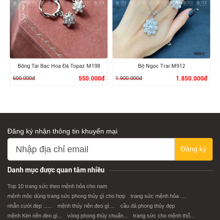
XEM CHI TIẾT
XEM CHI TIẾT
Bông Tai Bạc Hoa Đá Topaz M198
Bộ Ngọc Trai M912
600.000đ
550.000đ
1.900.000đ
1.850.000đ
Đăng ký nhận thông tin khuyến mại
Đăng ký
XEM CHI TIẾT
XEM CHI TIẾT
Danh mục được quan tâm nhiều
Top 10 trang sức theo mệnh hỏa cho nam
mệnh mộc dùng trang sức phong thủy gì cho hợp
trang sức mệnh hỏa ....
nhẫn cưới đẹp ......
mệnh thủy nên đeo gì....
cầu đá phong thủy đẹp
mệnh Kim nên đeo gì...
vòng phong thủy chuẩn...
trang sức cho mệnh thổ...