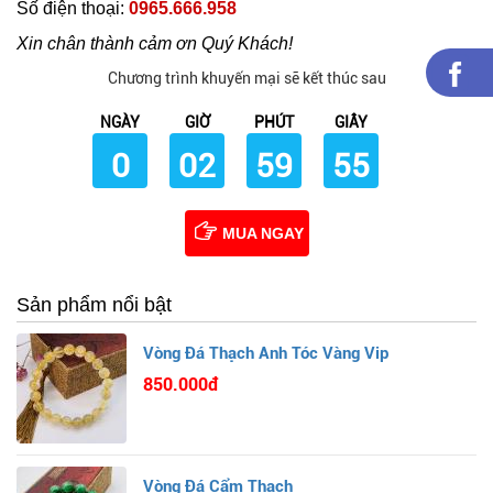
Số điện thoại:
0965.666.958
Xin chân thành cảm ơn Quý Khách!
Chương trình khuyến mại sẽ kết thúc sau
NGÀY
GIỜ
PHÚT
GIÂY
0
02
59
54
MUA NGAY
Sản phẩm nổi bật
Vòng Đá Thạch Anh Tóc Vàng Vip
850.000đ
Vòng Đá Cẩm Thạch