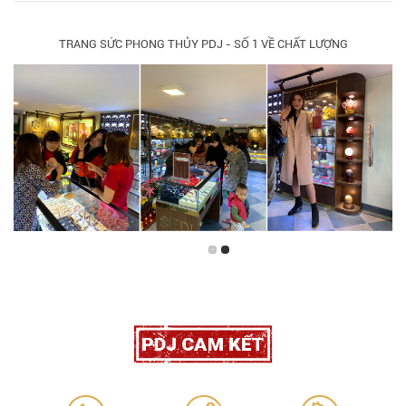
TRANG SỨC PHONG THỦY PDJ - SỐ 1 VỀ CHẤT LƯỢNG