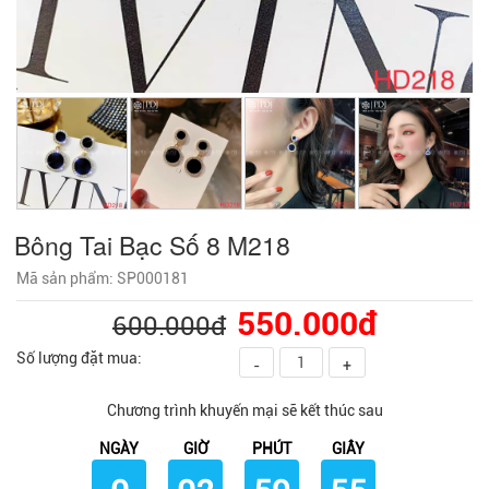
Bông Tai Bạc Số 8 M218
Mã sản phẩm: SP000181
550.000đ
600.000đ
Số lượng đặt mua:
-
+
Chương trình khuyến mại sẽ kết thúc sau
NGÀY
GIỜ
PHÚT
GIÂY