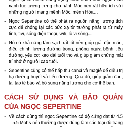
xanh lục tượng trưng cho hành Mộc nên rất hữu ích với
những người mang mệnh Mộc, mệnh Hỏa…
Ngọc Sepentine có thể phát ra nguồn năng lượng tích
cực để chống lại các bức xạ từ trường phát ra từ máy
tính, tivi, sóng điện thoại, wifi, lò vi sóng....
Nó có khả năng làm sạch rất tốt nên giúp giải độc máu,
điều chỉnh lượng đường trong, phòng ngừa bệnh tiểu
đường, yếu cơ; kéo dài tuổi thọ và giúp giảm chứng mất
trí nhớ ở người cao tuổi.
Sepentine cũng có thể hấp thu canxi và magiê để điều trị
hạ đường huyết và tiểu đường. Qua đó, giúp giảm đau,
tái tạo tế bào và bổ sung năng lượng cho cơ thể bạn.
CÁCH SỬ DỤNG VÀ BẢO QUẢN
CỦA NGỌC SEPERTINE
Về cách dùng thì ngọc Sepentine có độ cứng đạt từ 4.5
– 5.5 Mohs nên thường được dùng làm các loại đồ trang