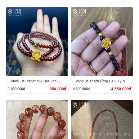
XEM CHI TIẾT
XEM CHI TIẾT
Chuỗi Đá Granat Mix Hoa Sen Bạc Si
Vòng Đá Thạch Hồng Lựu 8 Ly Mix Charm Hoa Hồng, Bi vàng 24K
1.000.000đ
950.000đ
4.600.000đ
4.550.000đ