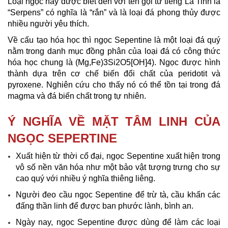
Loại ngọc này được biết đến với tên gọi từ tiếng La Tinh là
“Serpens” có nghĩa là “rắn” và là loại đá phong thủy được
nhiều người yêu thích.
Về cấu tạo hóa học thì ngọc Sepentine là một loại đá quý
nằm trong danh mục đồng phân của loại đá có công thức
hóa học chung là (Mg,Fe)3Si2O5[OH]4). Ngọc được hình
thành dựa trên cơ chế biến đổi chất của peridotit và
pyroxene. Nghiên cứu cho thấy nó có thể tồn tại trong đá
magma và đá biến chất trong tự nhiên.
Ý NGHĨA VỀ MẶT TÂM LINH CỦA
NGỌC SEPERTINE
Xuất hiện từ thời cổ đại, ngọc Sepentine xuất hiện trong
vô số nền văn hóa như một bảo vật tượng trưng cho sự
cao quý với nhiều ý nghĩa thiêng liêng.
Người đeo cầu ngọc Sepentine để trừ tà, cầu khấn các
đấng thần linh để được ban phước lành, bình an.
Ngày nay, ngọc Sepentine được dùng để làm các loại