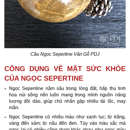
Cầu Ngọc Sepertine Vân Gỗ PDJ
CÔNG DỤNG VỀ MẶT SỨC KHỎE
CỦA NGỌC SEPERTINE
Ngọc Sepentine nằm sâu trong lòng đất, hấp thụ tinh
hoa núi sông nên luôn mang trong mình nguồn năng
lượng dồi dào, giúp chủ nhân gặp nhiều tài lộc, may
mắn.
Ngọc Sepentine có nhiều màu như xanh lục; từ trắng,
vàng đến xám; từ nâu đến đen. Tùy vào màu sắc mà
ngọc lại có nhiều công dụng khác nhau như ngọc màu