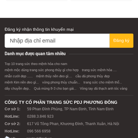
Đăng ký nhận thông tin khuyến mại
Đăng ký
XEM CHI TIẾT
XEM CHI TIẾT
Danh mục được quan tâm nhiều
Top 10 trang sức theo mệnh hỏa cho nam
mệnh mộc dùng trang sức phong thủy gì cho hợp
trang sức mệnh hỏa ....
nhẫn cưới đẹp ......
mệnh thủy nên đeo gì....
cầu đá phong thủy đẹp
mệnh Kim nên đeo gì...
vòng phong thủy chuẩn...
trang sức cho mệnh thổ...
dây chuyền đẹp..
Quà mùng 8-3 cho bạn gái...
Vòng tay đá thạch anh tóc vàng
CÔNG TY CỔ PHẦN TRANG SỨC PDJ PHƯƠNG ĐÔNG
Cơ sở 1:
59 Phan Đình Phùng, TP Nam Định, Tỉnh Nam Định
HotLine:
0288.3.846 923
Cơ sở 2:
617 Vũ Tông Phan, Khương Đình, Thanh Xuân, Hà Nội
HotLine:
096 566 6958