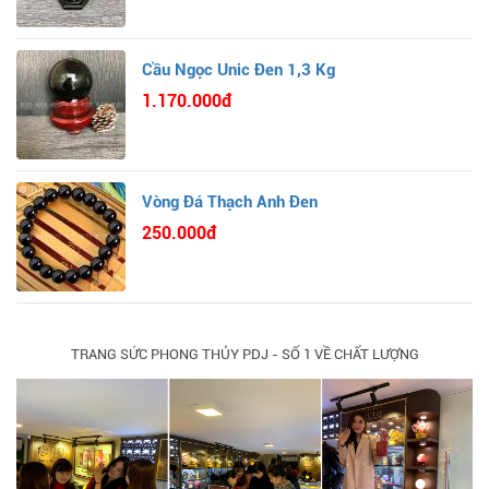
Cầu Ngọc Unic Đen 1,3 Kg
1.170.000đ
Vòng Đá Thạch Anh Đen
250.000đ
TRANG SỨC PHONG THỦY PDJ - SỐ 1 VỀ CHẤT LƯỢNG