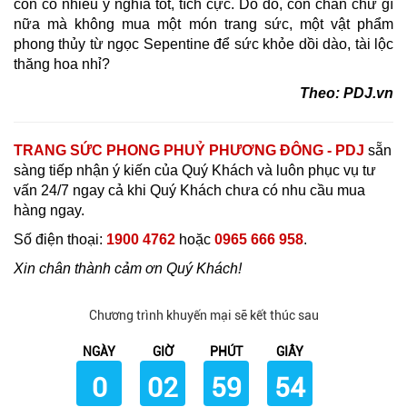
còn có nhiều ý nghĩa tốt, tích cực. Do đó, còn chần chừ gì
nữa mà không mua một món trang sức, một vật phẩm
phong thủy từ ngọc Sepentine để sức khỏe dồi dào, tài lộc
thăng hoa nhỉ?
Theo: PDJ.vn
TRANG SỨC PHONG PHUỶ PHƯƠNG ĐÔNG - PDJ
sẵn
sàng tiếp nhận ý kiến của Quý Khách và luôn phục vụ tư
vấn 24/7 ngay cả khi Quý Khách chưa có nhu cầu mua
hàng ngay.
Số điện thoại:
1900 4762
hoặc
0965 666 958
.
Xin chân thành cảm ơn Quý Khách!
Chương trình khuyến mại sẽ kết thúc sau
NGÀY
GIỜ
PHÚT
GIÂY
0
02
59
53