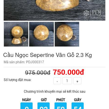
Cầu Ngọc Sepertine Vân Gỗ 2.3 Kg
Mã sản phẩm: PDJ000317
750.000đ
975.000đ
Số lượng đặt mua:
-
+
Chương trình khuyến mại sẽ kết thúc sau
NGÀY
GIỜ
PHÚT
GIÂY