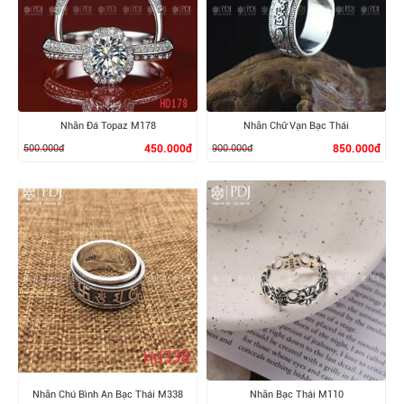
XEM CHI TIẾT
XEM CHI TIẾT
Nhẫn Đá Topaz M178
Nhẫn Chữ Vạn Bạc Thái
500.000đ
450.000đ
900.000đ
850.000đ
XEM CHI TIẾT
XEM CHI TIẾT
Nhẫn Chú Bình An Bạc Thái M338
Nhẫn Bạc Thái M110