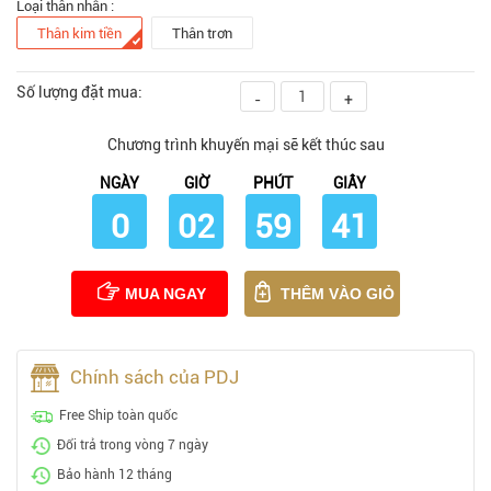
Loại thân nhẫn :
Thân kim tiền
Thân trơn
Số lượng đặt mua:
-
+
Chương trình khuyến mại sẽ kết thúc sau
NGÀY
GIỜ
PHÚT
GIÂY
0
02
59
40
MUA NGAY
THÊM VÀO GIỎ
Chính sách của PDJ
Free Ship toàn quốc
Đổi trả trong vòng 7 ngày
Bảo hành 12 tháng