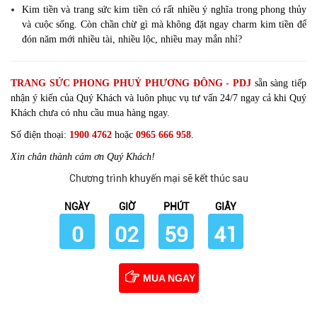
Kim tiền và trang sức kim tiền có rất nhiều ý nghĩa trong phong thủy
và cuộc sống. Còn chần chừ gì mà không đặt ngay charm kim tiền để
đón năm mới nhiều tài, nhiều lộc, nhiều may mắn nhỉ?
TRANG SỨC PHONG PHUỶ PHƯƠNG ĐÔNG - PDJ
sẵn sàng tiếp
nhận ý kiến của Quý Khách và luôn phục vụ tư vấn 24/7 ngay cả khi Quý
Khách chưa có nhu cầu mua hàng ngay.
Số điện thoại:
1900 4762
hoặc
0965 666 958
.
Xin chân thành cảm ơn Quý Khách!
Chương trình khuyến mại sẽ kết thúc sau
NGÀY
GIỜ
PHÚT
GIÂY
0
02
59
40
MUA NGAY