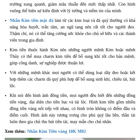
trường xung quanh, giảm mâu thuẫn đến mức thấp nhất. Còn hình
vuông thể hiện sự kiên định với lý tưởng và niềm tin của mình.
Nhẫn Kim tiền mặt đá
làm từ các kim loại và đá quý thường có khả
năng hòa huyết, trấn tâm, an ngũ tạng nên rất tốt cho người đeo.
Thậm chí, nó có thể tăng cường sức khỏe cho chủ sở hữu và các thành
viên trong gia đình.
Kim tiền thuộc hành Kim nên những người mệnh Kim hoặc mệnh
Thủy có thể mua charm kim tiền để bổ sung khí tốt cho bản mệnh,
giúp công danh, sự nghiệp được thuận lợi.
Với những mệnh khác mọi người có thể dùng loại dây đeo hoặc kết
hợp thêm các charm đá quý phù hợp để bổ sung sinh khí, chiêu tài, hút
lộc.
Khi nói đến hình ảnh đồng tiền, mọi người đều biết đến những đồng
tiền vàng, đại diện cho tiền bạc và tài lộc. Hình kim tiền gồm nhiều
đồng tiền vàng nối tiếp với nhau, có hình tròn không có điểm đầu và
điểm cuối. Hình ảnh này tượng trưng cho phú quý lâu bền, thần tài
luôn theo gia chủ thu hút tiền tài, may mắn cho chủ nhân.
​Xem thêm:
Nhẫn Kim Tiền vàng 10K M02