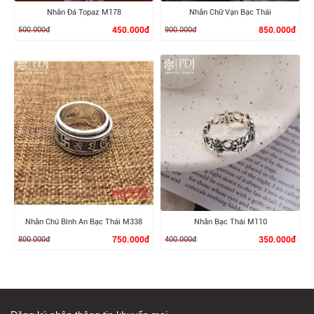
Nhẫn Đá Topaz M178
Nhẫn Chữ Vạn Bạc Thái
500.000đ
450.000đ
900.000đ
850.000đ
XEM CHI TIẾT
XEM CHI TIẾT
Nhẫn Chú Bình An Bạc Thái M338
Nhẫn Bạc Thái M110
800.000đ
750.000đ
400.000đ
350.000đ
Đăng ký nhận thông tin khuyến mại