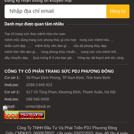
Đăng ký
XEM CHI TIẾT
XEM CHI TIẾT
Danh mục được quan tâm nhiều
Top 10 trang sức theo mệnh hỏa cho nam
mệnh mộc dùng trang sức phong thủy gì cho hợp
trang sức mệnh hỏa ....
nhẫn cưới đẹp ......
mệnh thủy nên đeo gì....
cầu đá phong thủy đẹp
mệnh Kim nên đeo gì...
vòng phong thủy chuẩn...
trang sức cho mệnh thổ...
dây chuyền đẹp..
Quà mùng 8-3 cho bạn gái...
Vòng tay đá thạch anh tóc vàng
CÔNG TY CỔ PHẦN TRANG SỨC PDJ PHƯƠNG ĐÔNG
Cơ sở 1:
59 Phan Đình Phùng, TP Nam Định, Tỉnh Nam Định
HotLine:
0288.3.846 923
Cơ sở 2:
617 Vũ Tông Phan, Khương Đình, Thanh Xuân, Hà Nội
HotLine:
096 566 6958
Email:
contact@pdj.vn
Công Ty TNHH Đầu Tư Và Phát Triền PDJ Phương Đông
Giấy CNĐKKD: 0600678502, cấp ngày 03/02/2010, thay đổi lần 4 ngày