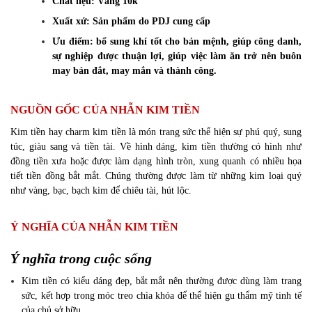
Chất liệu: Vàng 10k
Xuất xứ: Sản phẩm do PDJ cung cấp
Ưu điểm: bổ sung khí tốt cho bản mệnh, giúp công danh,
sự nghiệp được thuận lợi, giúp việc làm ăn trở nên buôn
may bán đắt, may mắn và thành công.
NGUỒN GỐC CỦA NHẪN KIM TIỀN
Kim tiền hay charm kim tiền là món trang sức thể hiện sự phú quý, sung
túc, giàu sang và tiền tài. Về hình dáng, kim tiền thường có hình như
đồng tiền xưa hoặc được làm dạng hình tròn, xung quanh có nhiều họa
tiết tiền đồng bắt mắt. Chúng thường được làm từ những kim loại quý
như vàng, bạc, bạch kim để chiêu tài, hút lộc.
Ý NGHĨA CỦA NHẪN KIM TIỀN
Ý nghĩa trong cuộc sống
Kim tiền có kiểu dáng đẹp, bắt mắt nên thường được dùng làm trang
sức, kết hợp trong móc treo chìa khóa để thể hiện gu thẩm mỹ tinh tế
của chủ sở hữu.