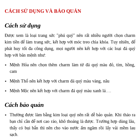
CÁCH SỬ DỤNG VÀ BẢO QUẢN
Cách sử dụng
Được xem là loại trang sức "phú quý" nên rất nhiều người chọn charm
kim tiền để làm trang sức, kết hợp với móc treo chìa khóa. Tuy nhiên, để
phát huy tối đa công dụng, mọi người nên kết hợp với các loại đá quý
hợp với bản mệnh như:
Mệnh Hỏa nên chọn thêm charm làm từ đá quý màu đỏ, tím, hồng,
cam
Mệnh Thổ nên kết hợp với charm đá quý màu vàng, nâu
Mệnh Mộc nên kết hợp với charm đá quý màu xanh lá….
Cách bảo quản
Thường được làm bằng kim loại quý nên rất dễ bảo quản. Khi tháo ra
bạn chỉ cần để nơi cao ráo, khô thoáng là được. Trường hợp dùng lâu,
thấy có bụi bẩn thì nên cho vào nước ấm ngâm rồi lấy vải mềm lau
sạch.