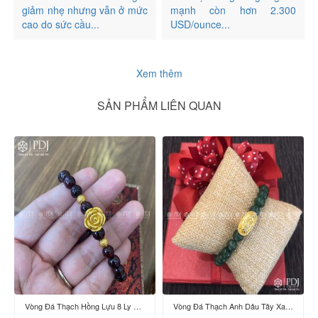
giảm nhẹ nhưng vẫn ở mức
mạnh còn hơn 2.300
cao do sức cầu...
USD/ounce...
Xem thêm
SẢN PHẨM LIÊN QUAN
Vòng Đá Thạch Hồng Lựu 8 Ly Mix Charm Hoa Hồng, Bi vàng 24K
Vòng Đá Thạch Anh Dâu Tây Xanh 8 Ly Charm Tỳ Hưu Cưỡi Đĩnh Vàng 24K