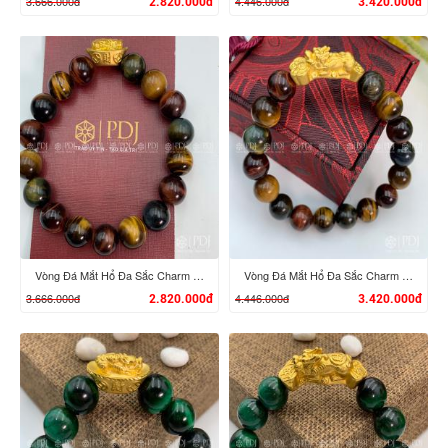
3.666.000đ
4.446.000đ
2.820.000đ
3.420.000đ
XEM CHI TIẾT
XEM CHI TIẾT
Vòng Đá Mắt Hổ Đa Sắc Charm Tỳ Hưu Cưỡi Đĩnh Vàng 24K
Vòng Đá Mắt Hổ Đa Sắc Charm Tỳ Hưu Cưỡi Gậy Như Ý Vàng 24K
3.666.000đ
4.446.000đ
2.820.000đ
3.420.000đ