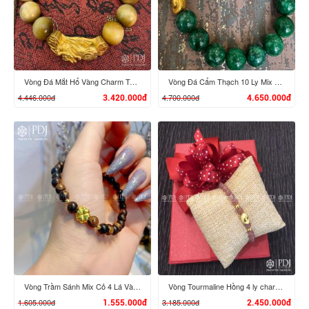
XEM CHI TIẾT
XEM CHI TIẾT
Vòng Đá Mắt Hổ Vàng Charm Tỳ Hưu Cưỡi Gậy Như Ý Vàng 24K
Vòng Đá Cẩm Thạch 10 Ly Mix Đầu Rồng, Đĩnh Vàng 24K
4.446.000đ
4.700.000đ
3.420.000đ
4.650.000đ
XEM CHI TIẾT
XEM CHI TIẾT
Vòng Trầm Sánh Mix Cỏ 4 Lá Vàng 24K
Vòng Tourmaline Hồng 4 ly charm Đĩnh Vàng 24K
1.605.000đ
3.185.000đ
1.555.000đ
2.450.000đ