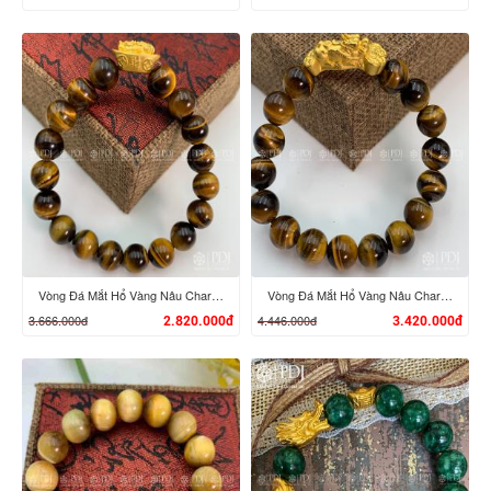
XEM CHI TIẾT
XEM CHI TIẾT
Vòng Đá Mắt Hổ Vàng Nâu Charm Tỳ Hưu Cưỡi Đĩnh Vàng 24K
Vòng Đá Mắt Hổ Vàng Nâu Charm Tỳ Hưu Cưỡi Gậy Như Ý Vàng 24K
3.666.000đ
4.446.000đ
2.820.000đ
3.420.000đ