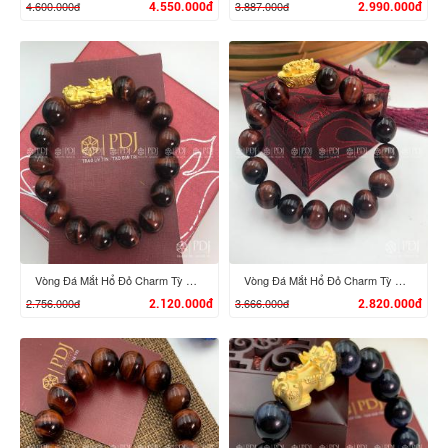
4.600.000đ
3.887.000đ
4.550.000đ
2.990.000đ
XEM CHI TIẾT
XEM CHI TIẾT
Vòng Đá Mắt Hổ Đỏ Charm Tỳ Hưu Vàng 24k
Vòng Đá Mắt Hổ Đỏ Charm Tỳ Hưu Cưỡi Đĩnh Vàng 24K
2.756.000đ
3.666.000đ
2.120.000đ
2.820.000đ