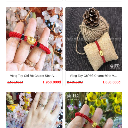
XEM CHI TIẾT
XEM CHI TIẾT
Vòng Tay Chỉ Đỏ Charm Đĩnh Vàng 24K M03
Vòng Tay Chỉ Đỏ Charm Đĩnh Vàng 24K M02
2.535.000đ
2.405.000đ
1.950.000đ
1.850.000đ