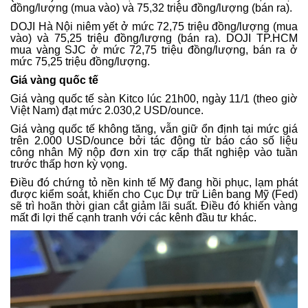
đồng/lượng (mua vào) và 75,32 triệu đồng/lượng (bán ra).
DOJI Hà Nội niêm yết ở mức 72,75 triệu đồng/lượng (mua
vào) và 75,25 triệu đồng/lượng (bán ra). DOJI TP.HCM
mua vàng SJC ở mức 72,75 triệu đồng/lượng, bán ra ở
mức 75,25 triệu đồng/lượng.
Giá vàng quốc tế
Giá vàng quốc tế sàn Kitco lúc 21h00, ngày 11/1 (theo giờ
Việt Nam) đạt mức 2.030,2 USD/ounce.
Giá vàng quốc tế không tăng, vẫn giữ ổn định tại mức giá
trên 2.000 USD/ounce bởi tác động từ báo cáo số liệu
công nhân Mỹ nộp đơn xin trợ cấp thất nghiệp vào tuần
trước thấp hơn kỳ vọng.
Điều đó chứng tỏ nền kinh tế Mỹ đang hồi phục, lạm phát
được kiểm soát, khiến cho Cục Dự trữ Liên bang Mỹ (Fed)
sẽ trì hoãn thời gian cắt giảm lãi suất. Điều đó khiến vàng
mất đi lợi thế cạnh tranh với các kênh đầu tư khác.