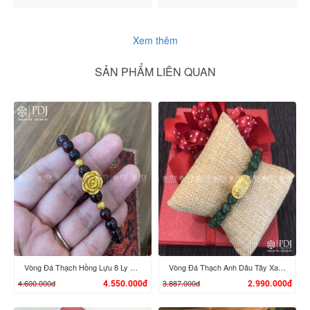
Xem thêm
SẢN PHẨM LIÊN QUAN
Vòng Đá Thạch Hồng Lựu 8 Ly Mix Charm Hoa Hồng, Bi vàng 24K
Vòng Đá Thạch Anh Dâu Tây Xanh 8 Ly Charm Tỳ Hưu Cưỡi Đĩnh Vàng 24K
4.600.000đ
3.887.000đ
4.550.000đ
2.990.000đ