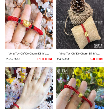
XEM CHI TIẾT
XEM CHI TIẾT
Vòng Tay Chỉ Đỏ Charm Đĩnh Vàng 24K M03
Vòng Tay Chỉ Đỏ Charm Đĩnh Vàng 24K M02
2.535.000đ
2.405.000đ
1.950.000đ
1.850.000đ
XEM CHI TIẾT
XEM CHI TIẾT