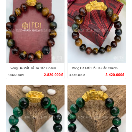
XEM CHI TIẾT
XEM CHI TIẾT
Vòng Đá Mắt Hổ Đa Sắc Charm Tỳ Hưu Cưỡi Đĩnh Vàng 24K
Vòng Đá Mắt Hổ Đa Sắc Charm Tỳ Hưu Cưỡi Gậy Như Ý Vàng 24K
3.666.000đ
4.446.000đ
2.820.000đ
3.420.000đ
XEM CHI TIẾT
XEM CHI TIẾT