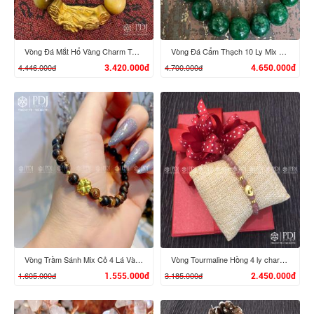
Vòng Đá Mắt Hổ Vàng Charm Tỳ Hưu Cưỡi Gậy Như Ý Vàng 24K
Vòng Đá Cẩm Thạch 10 Ly Mix Đầu Rồng, Đĩnh Vàng 24K
4.446.000đ
4.700.000đ
3.420.000đ
4.650.000đ
XEM CHI TIẾT
XEM CHI TIẾT
Vòng Trầm Sánh Mix Cỏ 4 Lá Vàng 24K
Vòng Tourmaline Hồng 4 ly charm Đĩnh Vàng 24K
1.605.000đ
3.185.000đ
1.555.000đ
2.450.000đ