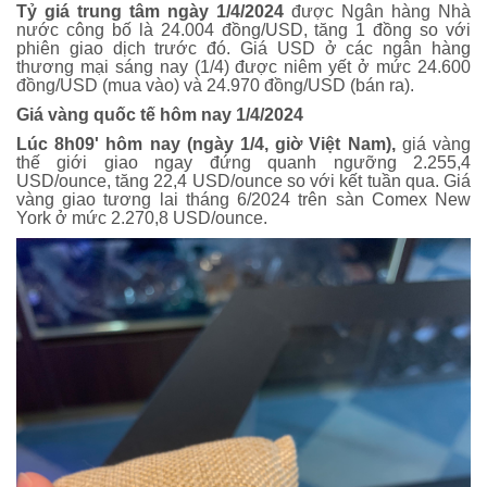
Tỷ giá trung tâm ngày 1/4/2024
được Ngân hàng Nhà
nước công bố là 24.004 đồng/USD, tăng 1 đồng so với
phiên giao dịch trước đó. Giá USD ở các ngân hàng
thương mại sáng nay (1/4) được niêm yết ở mức 24.600
đồng/USD (mua vào) và 24.970 đồng/USD (bán ra).
Giá vàng quốc tế hôm nay 1/4/2024
Lúc 8h09' hôm nay (ngày 1/4, giờ Việt Nam),
giá vàng
thế giới giao ngay đứng quanh ngưỡng 2.255,4
USD/ounce, tăng 22,4 USD/ounce so với kết tuần qua. Giá
vàng giao tương lai tháng 6/2024 trên sàn Comex New
York ở mức 2.270,8 USD/ounce.