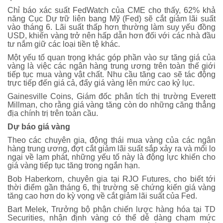
Chỉ báo xác suất FedWatch của CME cho thấy, 62% khả
năng Cục Dự trữ liên bang Mỹ (Fed) sẽ cắt giảm lãi suất
vào tháng 6. Lãi suất thấp hơn thường làm suy yếu đồng
USD, khiến vàng trở nên hấp dẫn hơn đối với các nhà đầu
tư nắm giữ các loại tiền tệ khác.
Một yếu tố quan trọng khác góp phần vào sự tăng giá của
vàng là việc các ngân hàng trung ương trên toàn thế giới
tiếp tục mua vàng vật chất. Nhu cầu tăng cao sẽ tác động
trực tiếp đến giá cả, đẩy giá vàng lên mức cao kỷ lục.
Gainesville Coins, Giám đốc phân tích thị trường Everett
Millman, cho rằng giá vàng tăng còn do những căng thẳng
địa chính trị trên toàn cầu.
Dự báo giá vàng
Theo các chuyên gia, động thái mua vàng của các ngân
hàng trung ương, đợt cắt giảm lãi suất sắp xảy ra và mối lo
ngại về lạm phát, những yếu tố này là động lực khiến cho
giá vàng tiếp tục tăng trong ngắn hạn.
Bob Haberkorn, chuyên gia tại RJO Futures, cho biết tới
thời điểm gần tháng 6, thị trường sẽ chứng kiến giá vàng
tăng cao hơn do kỳ vọng về cắt giảm lãi suất của Fed.
Bart Melek, Trưởng bộ phận chiến lược hàng hóa tại TD
Securities, nhận định vàng có thể dễ dàng chạm mức