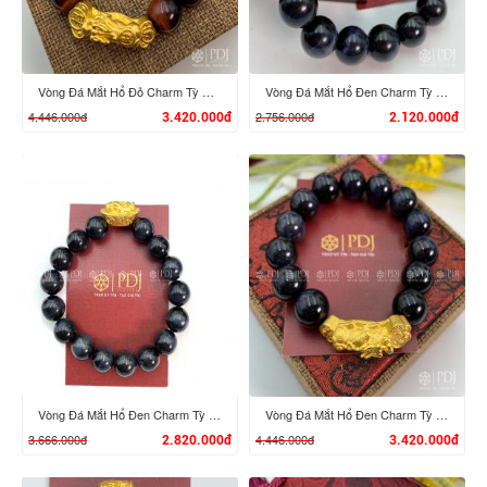
Vòng Đá Mắt Hổ Đỏ Charm Tỳ Hưu Cưỡi Gậy Như Ý Vàng 24K
Vòng Đá Mắt Hổ Đen Charm Tỳ Hưu Vàng 24K
4.446.000đ
2.756.000đ
3.420.000đ
2.120.000đ
XEM CHI TIẾT
XEM CHI TIẾT
Vòng Đá Mắt Hổ Đen Charm Tỳ Hưu Cưỡi Đĩnh Vàng 24K
Vòng Đá Mắt Hổ Đen Charm Tỳ Hưu Cưỡi Gậy Như Ý Vàng 24K
3.666.000đ
4.446.000đ
2.820.000đ
3.420.000đ