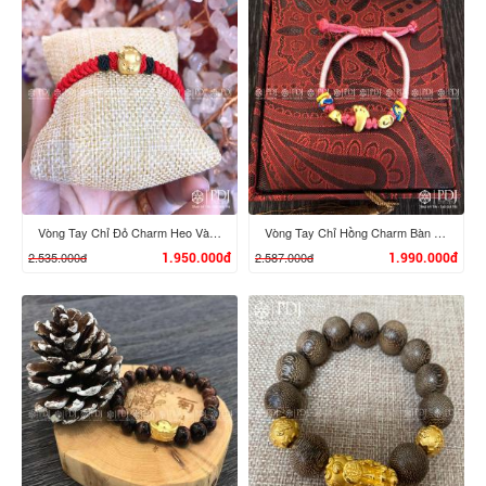
XEM CHI TIẾT
XEM CHI TIẾT
Vòng Tay Chỉ Đỏ Charm Heo Vàng 24K
Vòng Tay Chỉ Hồng Charm Bàn Chân Phật, Nén Vàng 24K
2.535.000đ
2.587.000đ
1.950.000đ
1.990.000đ
XEM CHI TIẾT
XEM CHI TIẾT