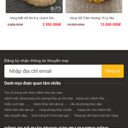
Vòng Mắt Hổ Đỏ 8 ly charm Đĩnh Vàng 24K
Vòng Gỗ Trầm Hương 15 Ly Mix Charm Tỳ Hưu, Bi Chú Bình An Vàng 24K
3.835.000đ
13.550.000đ
2.950.000đ
13.500.000đ
Đăng ký nhận thông tin khuyến mại
XEM CHI TIẾT
XEM CHI TIẾT
Đăng ký
Danh mục được quan tâm nhiều
Top 10 trang sức theo mệnh hỏa cho nam
mệnh mộc dùng trang sức phong thủy gì cho hợp
trang sức mệnh hỏa ....
nhẫn cưới đẹp ......
mệnh thủy nên đeo gì....
cầu đá phong thủy đẹp
mệnh Kim nên đeo gì...
vòng phong thủy chuẩn...
trang sức cho mệnh thổ...
dây chuyền đẹp..
Quà mùng 8-3 cho bạn gái...
Vòng tay đá thạch anh tóc vàng