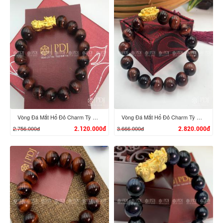
XEM CHI TIẾT
XEM CHI TIẾT
Vòng Đá Mắt Hổ Đỏ Charm Tỳ Hưu Vàng 24k
Vòng Đá Mắt Hổ Đỏ Charm Tỳ Hưu Cưỡi Đĩnh Vàng 24K
2.756.000đ
3.666.000đ
2.120.000đ
2.820.000đ
XEM CHI TIẾT
XEM CHI TIẾT