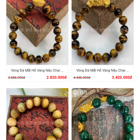
XEM CHI TIẾT
XEM CHI TIẾT
Vòng Đá Mắt Hổ Vàng Nâu Charm Tỳ Hưu Cưỡi Đĩnh Vàng 24K
Vòng Đá Mắt Hổ Vàng Nâu Charm Tỳ Hưu Cưỡi Gậy Như Ý Vàng 24K
3.666.000đ
4.446.000đ
2.820.000đ
3.420.000đ
XEM CHI TIẾT
XEM CHI TIẾT