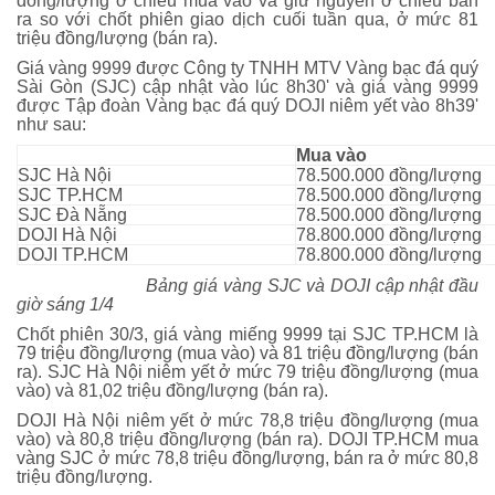
đồng/lượng ở chiều mua vào và giữ nguyên ở chiều bán
ra so với chốt phiên giao dịch cuối tuần qua, ở mức 81
triệu đồng/lượng (bán ra).
Giá vàng 9999 được Công ty TNHH MTV Vàng bạc đá quý
Sài Gòn (SJC) cập nhật vào lúc 8h30' và giá vàng 9999
được Tập đoàn Vàng bạc đá quý DOJI niêm yết vào 8h39'
như sau:
Mua vào
SJC Hà Nội
78.500.000 đồng/lượng
SJC TP.HCM
78.500.000 đồng/lượng
SJC Đà Nẵng
78.500.000 đồng/lượng
DOJI Hà Nội
78.800.000 đồng/lượng
DOJI TP.HCM
78.800.000 đồng/lượng
Bảng giá vàng SJC và DOJI cập nhật đầu
giờ sáng 1/4
Chốt phiên 30/3, giá vàng miếng 9999 tại SJC TP.HCM là
79 triệu đồng/lượng (mua vào) và 81 triệu đồng/lượng (bán
ra). SJC Hà Nội niêm yết ở mức 79 triệu đồng/lượng (mua
vào) và 81,02 triệu đồng/lượng (bán ra).
DOJI Hà Nội niêm yết ở mức 78,8 triệu đồng/lượng (mua
vào) và 80,8 triệu đồng/lượng (bán ra). DOJI TP.HCM mua
vàng SJC ở mức 78,8 triệu đồng/lượng, bán ra ở mức 80,8
triệu đồng/lượng.