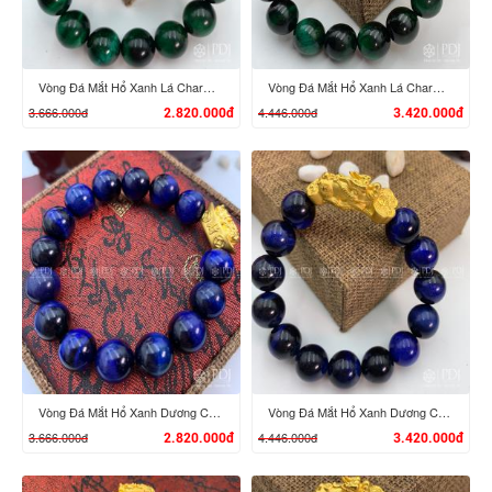
Vòng Đá Mắt Hổ Xanh Lá Charm Tỳ Hưu Cưỡi Đĩnh Vàng 24K
Vòng Đá Mắt Hổ Xanh Lá Charm Tỳ Hưu Cưỡi Gậy Như Ý Vàng 24K
3.666.000đ
4.446.000đ
2.820.000đ
3.420.000đ
XEM CHI TIẾT
XEM CHI TIẾT
Vòng Đá Mắt Hổ Xanh Dương Charm Tỳ Hưu Cưỡi Đĩnh Vàng 24K
Vòng Đá Mắt Hổ Xanh Dương Charm Tỳ Hưu Cưỡi Gậy Như Ý Vàng 24K
3.666.000đ
4.446.000đ
2.820.000đ
3.420.000đ