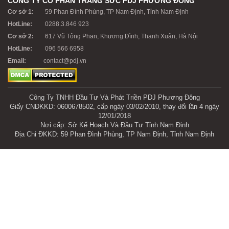
CÔNG TY CỔ PHẦN TRANG SỨC PDJ PHƯƠNG ĐÔNG
Cơ sở 1:
59 Phan Đình Phùng, TP Nam Định, Tỉnh Nam Định
HotLine:
0288.3.846 923
Cơ sở 2:
617 Vũ Tông Phan, Khương Đình, Thanh Xuân, Hà Nội
HotLine:
096 566 6958
Email:
contact@pdj.vn
Công Ty TNHH Đầu Tư Và Phát Triền PDJ Phương Đông
Giấy CNĐKKD: 0600678502, cấp ngày 03/02/2010, thay đổi lần 4 ngày
12/01/2018
Nơi cấp: Sở Kế Hoạch Và Đầu Tư Tỉnh Nam Định
Địa Chỉ ĐKKD: 59 Phan Đình Phùng, TP Nam Định, Tỉnh Nam Định