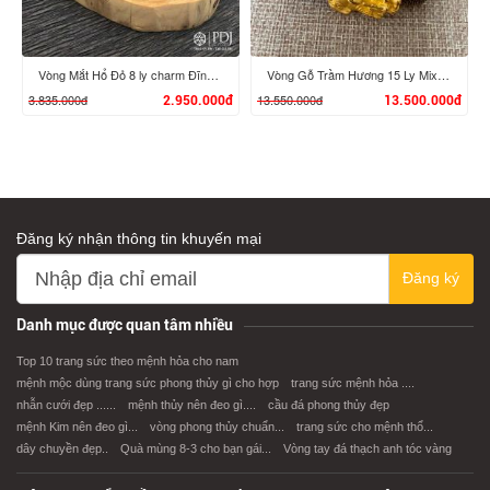
Vòng Mắt Hổ Đỏ 8 ly charm Đĩnh Vàng 24K
Vòng Gỗ Trầm Hương 15 Ly Mix Charm Tỳ Hưu, Bi Chú Bình An Vàng 24K
3.835.000đ
13.550.000đ
2.950.000đ
13.500.000đ
Đăng ký nhận thông tin khuyến mại
XEM CHI TIẾT
XEM CHI TIẾT
Đăng ký
Danh mục được quan tâm nhiều
Top 10 trang sức theo mệnh hỏa cho nam
mệnh mộc dùng trang sức phong thủy gì cho hợp
trang sức mệnh hỏa ....
nhẫn cưới đẹp ......
mệnh thủy nên đeo gì....
cầu đá phong thủy đẹp
mệnh Kim nên đeo gì...
vòng phong thủy chuẩn...
trang sức cho mệnh thổ...
dây chuyền đẹp..
Quà mùng 8-3 cho bạn gái...
Vòng tay đá thạch anh tóc vàng