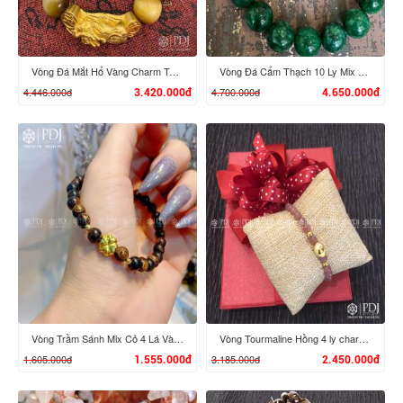
Vòng Đá Mắt Hổ Vàng Charm Tỳ Hưu Cưỡi Gậy Như Ý Vàng 24K
Vòng Đá Cẩm Thạch 10 Ly Mix Đầu Rồng, Đĩnh Vàng 24K
4.446.000đ
4.700.000đ
3.420.000đ
4.650.000đ
XEM CHI TIẾT
XEM CHI TIẾT
Vòng Trầm Sánh Mix Cỏ 4 Lá Vàng 24K
Vòng Tourmaline Hồng 4 ly charm Đĩnh Vàng 24K
1.605.000đ
3.185.000đ
1.555.000đ
2.450.000đ