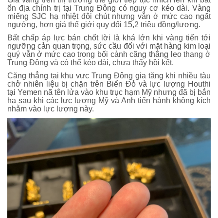
ổn địa chính trị tại Trung Đông có nguy cơ kéo dài. Vàng
miếng SJC hạ nhiệt đôi chút nhưng vẫn ở mức cao ngất
ngưởng, hơn giá thế giới quy đổi 15,2 triệu đồng/lượng.
Bất chấp áp lực bán chốt lời là khá lớn khi vàng tiến tới
ngưỡng cản quan trọng, sức cầu đối với mặt hàng kim loại
quý vẫn ở mức cao trong bối cảnh căng thẳng leo thang ở
Trung Đông và có thể kéo dài, chưa thấy hồi kết.
Căng thẳng tại khu vực Trung Đông gia tăng khi nhiều tàu
chở nhiên liệu bị chặn trên Biển Đỏ và lực lượng Houthi
tại Yemen nã tên lửa vào khu trục hạm Mỹ nhưng đã bị bắn
hạ sau khi các lực lượng Mỹ và Anh tiến hành không kích
nhằm vào lực lượng này.