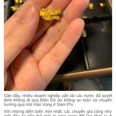
Gần đây, nhiều doanh nghiệp vận tải các nước đã quyết
định không đi qua Biển Đỏ do không an toàn và chuyển
hướng qua mũi Hảo Vọng ở Nam Phi.
Với những diễn biến mới nhất, các chuyên gia cũng như
giới đầu tư trên thế giới lo ngại xung đột lan rộng ra ở