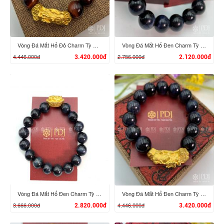
Vòng Đá Mắt Hổ Đỏ Charm Tỳ Hưu Cưỡi Gậy Như Ý Vàng 24K
Vòng Đá Mắt Hổ Đen Charm Tỳ Hưu Vàng 24K
4.446.000đ
2.756.000đ
3.420.000đ
2.120.000đ
XEM CHI TIẾT
XEM CHI TIẾT
Vòng Đá Mắt Hổ Đen Charm Tỳ Hưu Cưỡi Đĩnh Vàng 24K
Vòng Đá Mắt Hổ Đen Charm Tỳ Hưu Cưỡi Gậy Như Ý Vàng 24K
3.666.000đ
4.446.000đ
2.820.000đ
3.420.000đ