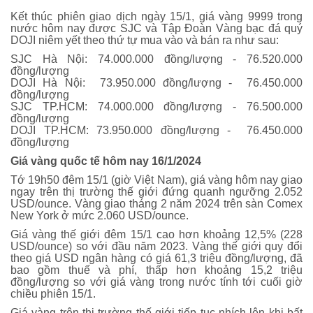
Kết thúc phiên giao dịch ngày 15/1, giá vàng 9999 trong
nước hôm nay được SJC và Tập Đoàn Vàng bạc đá quý
DOJI niêm yết theo thứ tự mua vào và bán ra như sau:
SJC Hà Nội: 74.000.000 đồng/lượng - 76.520.000
đồng/lượng
DOJI Hà Nội: 73.950.000 đồng/lượng - 76.450.000
đồng/lượng
SJC TP.HCM: 74.000.000 đồng/lượng - 76.500.000
đồng/lượng
DOJI TP.HCM: 73.950.000 đồng/lượng - 76.450.000
đồng/lượng
Giá vàng quốc tế hôm nay 16/1/2024
Tớ 19h50 đêm 15/1 (giờ Việt Nam), giá vàng hôm nay giao
ngay trên thị trường thế giới đứng quanh ngưỡng 2.052
USD/ounce. Vàng giao tháng 2 năm 2024 trên sàn Comex
New York ở mức 2.060 USD/ounce.
Giá vàng thế giới đêm 15/1 cao hơn khoảng 12,5% (228
USD/ounce) so với đầu năm 2023. Vàng thế giới quy đổi
theo giá USD ngân hàng có giá 61,3 triệu đồng/lượng, đã
bao gồm thuế và phí, thấp hơn khoảng 15,2 triệu
đồng/lượng so với giá vàng trong nước tính tới cuối giờ
chiều phiên 15/1.
Giá vàng trên thị trường thế giới tiếp tục nhích lên khi bất