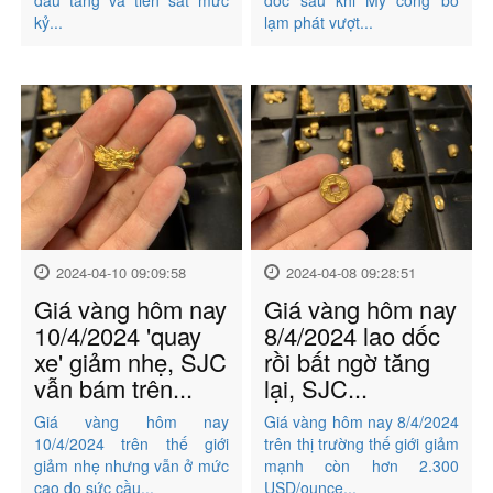
đầu tăng và tiến sát mức
dốc sau khi Mỹ công bố
kỷ...
lạm phát vượt...
2024-04-10 09:09:58
2024-04-08 09:28:51
Giá vàng hôm nay
Giá vàng hôm nay
10/4/2024 'quay
8/4/2024 lao dốc
xe' giảm nhẹ, SJC
rồi bất ngờ tăng
vẫn bám trên...
lại, SJC...
Giá vàng hôm nay
Giá vàng hôm nay 8/4/2024
10/4/2024 trên thế giới
trên thị trường thế giới giảm
giảm nhẹ nhưng vẫn ở mức
mạnh còn hơn 2.300
cao do sức cầu...
USD/ounce...