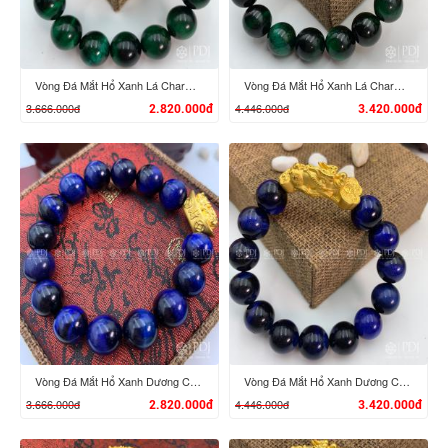
Vòng Đá Mắt Hổ Xanh Lá Charm Tỳ Hưu Cưỡi Đĩnh Vàng 24K
Vòng Đá Mắt Hổ Xanh Lá Charm Tỳ Hưu Cưỡi Gậy Như Ý Vàng 24K
3.666.000đ
4.446.000đ
2.820.000đ
3.420.000đ
XEM CHI TIẾT
XEM CHI TIẾT
Vòng Đá Mắt Hổ Xanh Dương Charm Tỳ Hưu Cưỡi Đĩnh Vàng 24K
Vòng Đá Mắt Hổ Xanh Dương Charm Tỳ Hưu Cưỡi Gậy Như Ý Vàng 24K
3.666.000đ
4.446.000đ
2.820.000đ
3.420.000đ