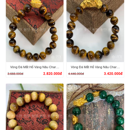
XEM CHI TIẾT
XEM CHI TIẾT
Vòng Đá Mắt Hổ Vàng Nâu Charm Tỳ Hưu Cưỡi Đĩnh Vàng 24K
Vòng Đá Mắt Hổ Vàng Nâu Charm Tỳ Hưu Cưỡi Gậy Như Ý Vàng 24K
3.666.000đ
4.446.000đ
2.820.000đ
3.420.000đ
XEM CHI TIẾT
XEM CHI TIẾT