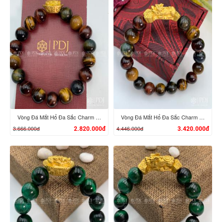
XEM CHI TIẾT
XEM CHI TIẾT
Vòng Đá Mắt Hổ Đa Sắc Charm Tỳ Hưu Cưỡi Đĩnh Vàng 24K
Vòng Đá Mắt Hổ Đa Sắc Charm Tỳ Hưu Cưỡi Gậy Như Ý Vàng 24K
3.666.000đ
4.446.000đ
2.820.000đ
3.420.000đ
XEM CHI TIẾT
XEM CHI TIẾT