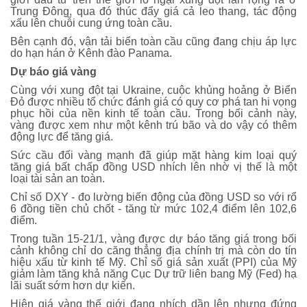
Trung Đông, qua đó thúc đẩy giá cả leo thang, tác động
xấu lên chuỗi cung ứng toàn cầu.
Bên cạnh đó, vận tải biển toàn cầu cũng đang chịu áp lực
do hạn hán ở Kênh đào Panama.
Dự báo giá vàng
Cùng với xung đột tại Ukraine, cuộc khủng hoảng ở Biển
Đỏ được nhiều tổ chức đánh giá có quy cơ phá tan hi vọng
phục hồi của nền kinh tế toàn cầu. Trong bối cảnh này,
vàng được xem như một kênh trú bão và do vậy có thêm
động lực để tăng giá.
Sức cầu đối vàng mạnh đã giúp mặt hàng kim loại quý
tăng giá bất chấp đồng USD nhích lên nhờ vị thế là một
loại tài sản an toàn.
Chỉ số DXY - đo lường biến động của đồng USD so với rổ
6 đồng tiền chủ chốt - tăng từ mức 102,4 điểm lên 102,6
điểm.
Trong tuần 15-21/1, vàng được dự báo tăng giá trong bối
cảnh không chỉ do căng thẳng địa chính trị mà còn do tín
hiệu xấu từ kinh tế Mỹ. Chỉ số giá sản xuất (PPI) của Mỹ
giảm làm tăng khả năng Cục Dự trữ liên bang Mỹ (Fed) hạ
lãi suất sớm hơn dự kiến.
Hiện giá vàng thế giới đang nhích dần lên nhưng đứng