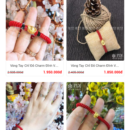
XEM CHI TIẾT
XEM CHI TIẾT
Vòng Tay Chỉ Đỏ Charm Đĩnh Vàng 24K M03
Vòng Tay Chỉ Đỏ Charm Đĩnh Vàng 24K M02
2.535.000đ
2.405.000đ
1.950.000đ
1.850.000đ
XEM CHI TIẾT
XEM CHI TIẾT