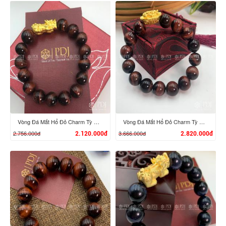
XEM CHI TIẾT
XEM CHI TIẾT
Vòng Đá Mắt Hổ Đỏ Charm Tỳ Hưu Vàng 24k
Vòng Đá Mắt Hổ Đỏ Charm Tỳ Hưu Cưỡi Đĩnh Vàng 24K
2.756.000đ
3.666.000đ
2.120.000đ
2.820.000đ
XEM CHI TIẾT
XEM CHI TIẾT