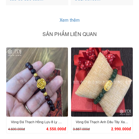
Xem thêm
SẢN PHẨM LIÊN QUAN
Vòng Đá Thạch Hồng Lựu 8 Ly Mix Charm Hoa Hồng, Bi vàng 24K
Vòng Đá Thạch Anh Dâu Tây Xanh 8 Ly Charm Tỳ Hưu Cưỡi Đĩnh Vàng 24K
4.600.000đ
3.887.000đ
4.550.000đ
2.990.000đ