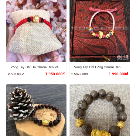
XEM CHI TIẾT
XEM CHI TIẾT
Vòng Tay Chỉ Đỏ Charm Heo Vàng 24K
Vòng Tay Chỉ Hồng Charm Bàn Chân Phật, Nén Vàng 24K
2.535.000đ
2.587.000đ
1.950.000đ
1.990.000đ
XEM CHI TIẾT
XEM CHI TIẾT