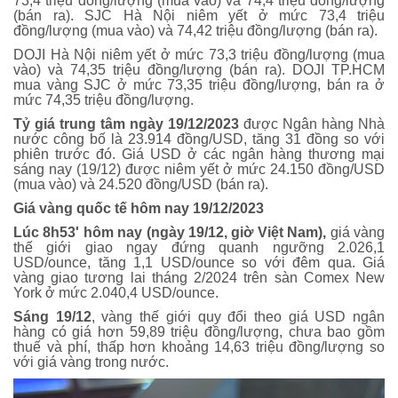
73,4 triệu đồng/lượng (mua vào) và 74,4 triệu đồng/lượng
(bán ra). SJC Hà Nội niêm yết ở mức 73,4 triệu
đồng/lượng (mua vào) và 74,42 triệu đồng/lượng (bán ra).
DOJI Hà Nội niêm yết ở mức 73,3 triệu đồng/lượng (mua
vào) và 74,35 triệu đồng/lượng (bán ra). DOJI TP.HCM
mua vàng SJC ở mức 73,35 triệu đồng/lượng, bán ra ở
mức 74,35 triệu đồng/lượng.
Tỷ giá trung tâm ngày 19/12/2023
được Ngân hàng Nhà
nước công bố là 23.914 đồng/USD, tăng 31 đồng so với
phiên trước đó. Giá USD ở các ngân hàng thương mại
sáng nay (19/12) được niêm yết ở mức 24.150 đồng/USD
(mua vào) và 24.520 đồng/USD (bán ra).
Giá vàng quốc tế hôm nay 19/12/2023
Lúc 8h53' hôm nay (ngày 19/12, giờ Việt Nam),
giá vàng
thế giới giao ngay đứng quanh ngưỡng 2.026,1
USD/ounce, tăng 1,1 USD/ounce so với đêm qua. Giá
vàng giao tương lai tháng 2/2024 trên sàn Comex New
York ở mức 2.040,4 USD/ounce.
Sáng 19/12
, vàng thế giới quy đổi theo giá USD ngân
hàng có giá hơn 59,89 triệu đồng/lượng, chưa bao gồm
thuế và phí, thấp hơn khoảng 14,63 triệu đồng/lượng so
với giá vàng trong nước.