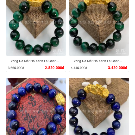
XEM CHI TIẾT
XEM CHI TIẾT
Vòng Đá Mắt Hổ Xanh Lá Charm Tỳ Hưu Cưỡi Đĩnh Vàng 24K
Vòng Đá Mắt Hổ Xanh Lá Charm Tỳ Hưu Cưỡi Gậy Như Ý Vàng 24K
3.666.000đ
4.446.000đ
2.820.000đ
3.420.000đ
XEM CHI TIẾT
XEM CHI TIẾT