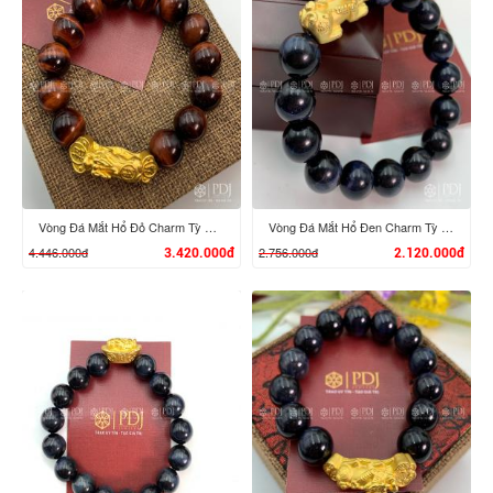
XEM CHI TIẾT
XEM CHI TIẾT
Vòng Đá Mắt Hổ Đỏ Charm Tỳ Hưu Cưỡi Gậy Như Ý Vàng 24K
Vòng Đá Mắt Hổ Đen Charm Tỳ Hưu Vàng 24K
4.446.000đ
2.756.000đ
3.420.000đ
2.120.000đ
XEM CHI TIẾT
XEM CHI TIẾT