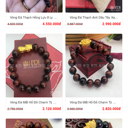
Vòng Đá Thạch Hồng Lựu 8 Ly Mix Charm Hoa Hồng, Bi vàng 24K
Vòng Đá Thạch Anh Dâu Tây Xanh 8 Ly Charm Tỳ Hưu Cưỡi Đĩnh Vàng 24K
4.600.000đ
3.887.000đ
4.550.000đ
2.990.000đ
XEM CHI TIẾT
XEM CHI TIẾT
Vòng Đá Mắt Hổ Đỏ Charm Tỳ Hưu Vàng 24k
Vòng Đá Mắt Hổ Đỏ Charm Tỳ Hưu Cưỡi Đĩnh Vàng 24K
2.756.000đ
3.666.000đ
2.120.000đ
2.820.000đ