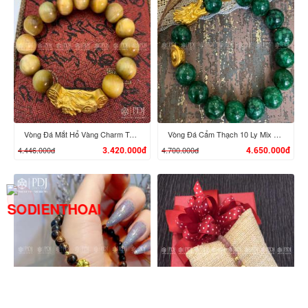
XEM CHI TIẾT
XEM CHI TIẾT
Vòng Đá Mắt Hổ Vàng Charm Tỳ Hưu Cưỡi Gậy Như Ý Vàng 24K
Vòng Đá Cẩm Thạch 10 Ly Mix Đầu Rồng, Đĩnh Vàng 24K
4.446.000đ
4.700.000đ
3.420.000đ
4.650.000đ
XEM CHI TIẾT
XEM CHI TIẾT