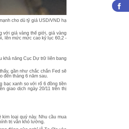
ng mạnh cho dù tỷ giá USD/VND hạ
với giá vàng thế giới, giá vàng
i, lên mức mức cao kỷ lục 60,2 -
ều khả năng Cục Dự trữ liên bang
o thấy, gần như chắc chắn Fed sẽ
ho đến tháng 6 năm sau.
 bạc xanh so với rổ 6 đồng tiền
 giao dịch ngày 20/11 trên thị
về kim loại quý này. Nhu cầu mua
ính trị vẫn khó lường.