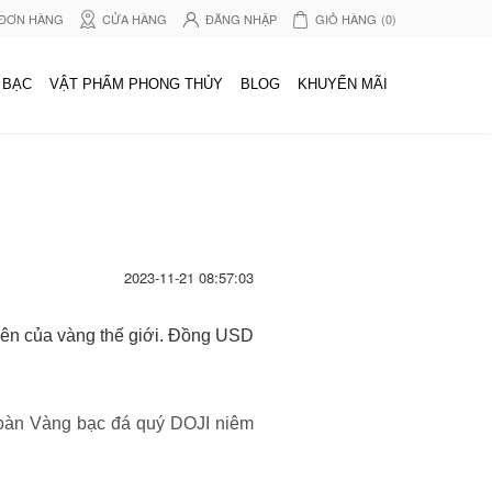
 ĐƠN HÀNG
CỬA HÀNG
ĐĂNG NHẬP
GIỎ HÀNG
(0)
 BẠC
VẬT PHẨM PHONG THỦY
BLOG
KHUYẾN MÃI
2023-11-21 08:57:03
 lên của vàng thế giới. Đồng USD
Đoàn Vàng bạc đá quý DOJI niêm