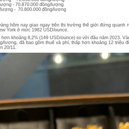
lượng - 70.870.000 đồng/lượng
lượng - 70.800.000 đồng/lượng
 vàng hôm nay giao ngay trên thị trường thế giới đứng quan
New York ở mức 1982 USD/ounce.
o hơn khoảng 8,2% (149 USD/ounce) so với đầu năm 2023. Vàn
ng/lượng, đã bao gồm thuế và phí, thấp hơn khoảng 12 triệu đ
ên 20/11.