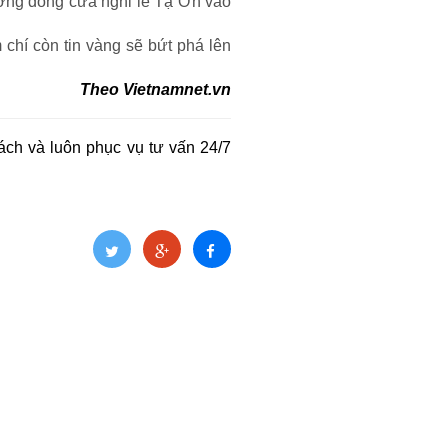
ường đóng cửa nghỉ lễ Tạ Ơn vào
chí còn tin vàng sẽ bứt phá lên
Theo
Vietnamnet.vn
ch và luôn phục vụ tư vấn 24/7