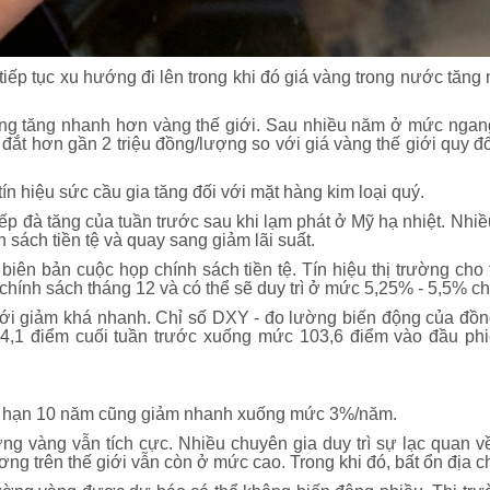
ế tiếp tục xu hướng đi lên trong khi đó giá vàng trong nước tă
g tăng nhanh hơn vàng thế giới. Sau nhiều năm ở mức ngang 
ắt hơn gần 2 triệu đồng/lượng so với giá vàng thế giới quy đổ
ín hiệu sức cầu gia tăng đối với mặt hàng kim loại quý.
iếp đà tăng của tuần trước sau khi lạm phát ở Mỹ hạ nhiệt. Nhi
sách tiền tệ và quay sang giảm lãi suất.
biên bản cuộc họp chính sách tiền tệ. Tín hiệu thị trường ch
p chính sách tháng 12 và có thể sẽ duy trì ở mức 5,25% - 5,5% c
iới giảm khá nhanh. Chỉ số DXY - đo lường biến động của đồng
,1 điểm cuối tuần trước xuống mức 103,6 điểm vào đầu phiên
 kỳ hạn 10 năm cũng giảm nhanh xuống mức 3%/năm.
ờng vàng vẫn tích cực. Nhiều chuyên gia duy trì sự lạc quan 
g trên thế giới vẫn còn ở mức cao. Trong khi đó, bất ổn địa ch