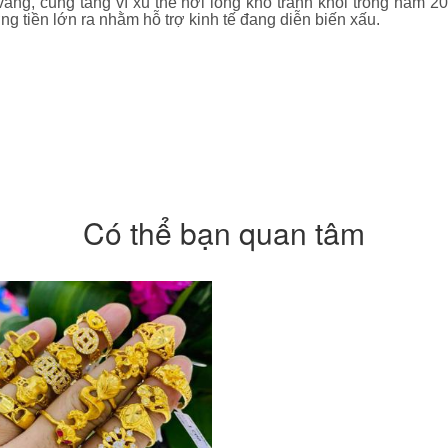
 vàng, cũng tăng vì xu thế nới lỏng khó tránh khỏi trong năm 
ng tiền lớn ra nhằm hỗ trợ kinh tế đang diễn biến xấu.
Có thể bạn quan tâm