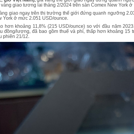
 vàng giao tương lai tháng 2/2024 trên sàn Comex New York 
vàng giao ngay trên thị trường thế giới đứng quanh ngưỡng 2
w York ở mức 2.051 USD/ounce.
ao hơn khoảng 11,8% (215 USD/ounce) so với đầu năm 2023. 
u đồng/lượng, đã bao gồm thuế và phí, thấp hơn khoảng 15 t
u phiên 21/12.