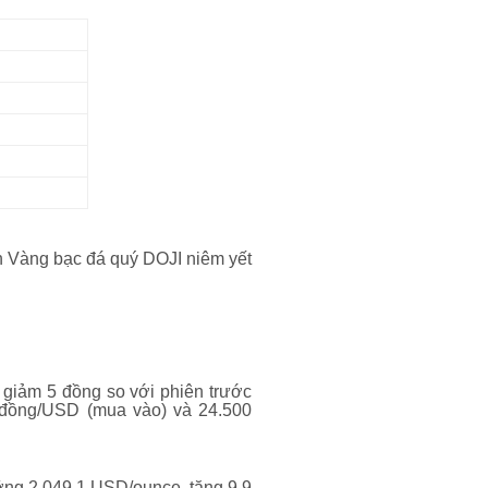
n Vàng bạc đá quý DOJI niêm yết
iảm 5 đồng so với phiên trước
 đồng/USD (mua vào) và 24.500
ỡng 2.049,1 USD/ounce, tăng 9,9