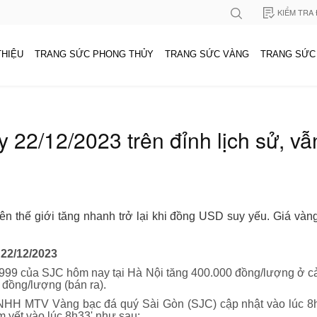
KIỂM TRA
THIỆU
TRANG SỨC PHONG THỦY
TRANG SỨC VÀNG
TRANG SỨC
 22/12/2023 trên đỉnh lịch sử, vẫ
n thế giới tăng nhanh trở lại khi đồng USD suy yếu. Giá vàng
 22/12/2023
999 của SJC hôm nay tại Hà Nội tăng 400.000 đồng/lượng ở cả
 đồng/lượng (bán ra).
NHH MTV Vàng bạc đá quý Sài Gòn (SJC) cập nhật vào lúc 8h
 yết vào lúc 8h33' như sau: