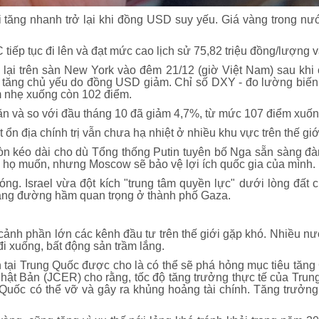
ới tăng nhanh trở lại khi đồng USD suy yếu. Giá vàng trong nướ
tiếp tục đi lên và đạt mức cao lịch sử 75,82 triệu đồng/lượng v
 lại trên sàn New York vào đêm 21/12 (giờ Việt Nam) sau khi 
g tăng chủ yếu do đồng USD giảm. Chỉ số DXY - đo lường biến
ảm nhẹ xuống còn 102 điểm.
 và so với đầu tháng 10 đã giảm 4,7%, từ mức 107 điểm xuống
 ổn địa chính trị vẫn chưa hạ nhiệt ở nhiều khu vực trên thế giớ
còn kéo dài cho dù Tổng thống Putin tuyên bố Nga sẵn sàng đ
u họ muốn, nhưng Moscow sẽ bảo vệ lợi ích quốc gia của mình.
nóng. Israel vừa đột kích "trung tâm quyền lực" dưới lòng đất
tầng đường hầm quan trọng ở thành phố Gaza.
i cảnh phần lớn các kênh đầu tư trên thế giới gặp khó. Nhiều nư
đi xuống, bất động sản trầm lắng.
tại Trung Quốc được cho là có thể sẽ phá hỏng mục tiêu tăng
hật Bản (JCER) cho rằng, tốc độ tăng trưởng thực tế của Tru
Quốc có thể vỡ và gây ra khủng hoảng tài chính. Tăng trưởn