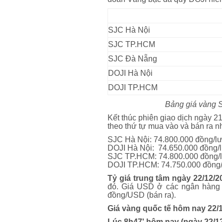
SJC Hà Nội
SJC TP.HCM
SJC Đà Nẵng
DOJI Hà Nội
DOJI TP.HCM
Bảng giá vàng SJ
Kết thúc phiên giao dịch ngày 
theo thứ tự mua vào và bán ra n
SJC Hà Nội: 74.800.000 đồng/l
DOJI Hà Nội: 74.650.000 đồng/
SJC TP.HCM: 74.800.000 đồng/l
DOJI TP.HCM: 74.750.000 đồng/
Tỷ giá trung tâm ngày 22/12/2
đó. Giá USD ở các ngân hàng 
đồng/USD (bán ra).
Giá vàng quốc tế hôm nay 22/
Lúc 8h47' hôm nay (ngày 22/12