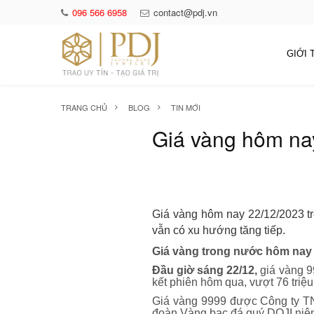
096 566 6958
contact@pdj.vn
GIỚI 
TRANG CHỦ
BLOG
TIN MỚI
Giá vàng hôm nay
Giá vàng hôm nay 22/12/2023 trê
vẫn có xu hướng tăng tiếp.
Giá vàng trong nước hôm nay
Đầu giờ sáng 22/12,
giá vàng 9
kết phiên hôm qua, vượt 76 triệu
Giá vàng 9999 được Công ty T
đoàn Vàng bạc đá quý DOJI niêm