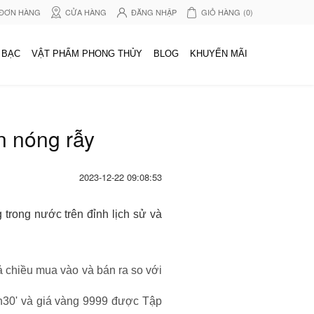
 ĐƠN HÀNG
CỬA HÀNG
ĐĂNG NHẬP
GIỎ HÀNG
(0)
 BẠC
VẬT PHẨM PHONG THỦY
BLOG
KHUYẾN MÃI
n nóng rẫy
2023-12-22 09:08:53
 trong nước trên đỉnh lịch sử và
 chiều mua vào và bán ra so với
30' và giá vàng 9999 được Tập