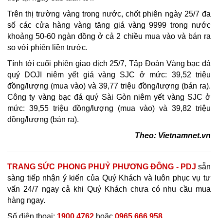
Trên thị trường vàng trong nước, chốt phiên ngày 25/7 đa
số các cửa hàng vàng tăng giá vàng 9999 trong nước
khoảng 50-60 ngàn đồng ở cả 2 chiều mua vào và bán ra
so với phiên liền trước.
Tính tới cuối phiên giao dịch 25/7, Tập Đoàn Vàng bạc đá
quý DOJI niêm yết giá vàng SJC ở mức: 39,52 triệu
đồng/lượng (mua vào) và 39,77 triệu đồng/lượng (bán ra).
Công ty vàng bạc đá quý Sài Gòn niêm yết vàng SJC ở
mức: 39,55 triệu đồng/lượng (mua vào) và 39,82 triệu
đồng/lượng (bán ra).
Theo: Vietnamnet.vn
TRANG SỨC PHONG PHUỶ PHƯƠNG ĐÔNG - PDJ
sẵn
sàng tiếp nhận ý kiến của Quý Khách và luôn phục vụ tư
vấn 24/7 ngay cả khi Quý Khách chưa có nhu cầu mua
hàng ngay.
Số điện thoại:
1900 4762
hoặc
0965 666 958
.