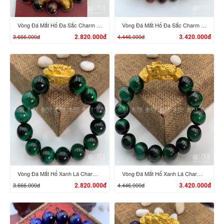
Vòng Đá Mắt Hổ Đa Sắc Charm Tỳ Hưu Cưỡi Đĩnh Vàng 24K
Vòng Đá Mắt Hổ Đa Sắc Charm Tỳ Hưu Cưỡi Gậy Như Ý Vàng 24K
3.666.000đ
4.446.000đ
2.820.000đ
3.420.000đ
XEM CHI TIẾT
XEM CHI TIẾT
Vòng Đá Mắt Hổ Xanh Lá Charm Tỳ Hưu Cưỡi Đĩnh Vàng 24K
Vòng Đá Mắt Hổ Xanh Lá Charm Tỳ Hưu Cưỡi Gậy Như Ý Vàng 24K
3.666.000đ
4.446.000đ
2.820.000đ
3.420.000đ