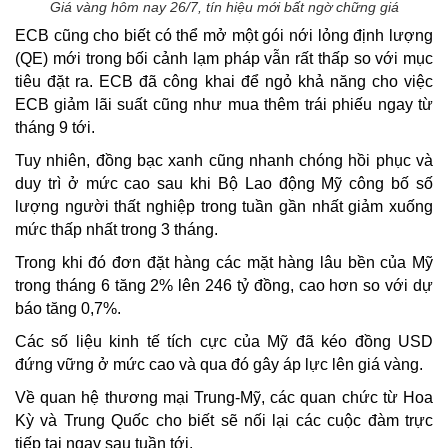
Giá vàng hôm nay 26/7, tín hiệu mới bất ngờ chững giá​
ECB cũng cho biết có thể mở một gói nới lỏng định lượng
(QE) mới trong bối cảnh lạm pháp vẫn rất thấp so với mục
tiêu đặt ra. ECB đã công khai để ngỏ khả năng cho việc
ECB giảm lãi suất cũng như mua thêm trái phiếu ngay từ
tháng 9 tới.
Tuy nhiên, đồng bạc xanh cũng nhanh chóng hồi phục và
duy trì ở mức cao sau khi Bộ Lao động Mỹ công bố số
lượng người thất nghiệp trong tuần gần nhất giảm xuống
mức thấp nhất trong 3 tháng.
Trong khi đó đơn đặt hàng các mặt hàng lâu bền của Mỹ
trong tháng 6 tăng 2% lên 246 tỷ đồng, cao hơn so với dự
báo tăng 0,7%.
Các số liệu kinh tế tích cực của Mỹ đã kéo đồng USD
đứng vững ở mức cao và qua đó gây áp lực lên giá vàng.
Về quan hệ thương mại Trung-Mỹ, các quan chức từ Hoa
Kỳ và Trung Quốc cho biết sẽ nối lại các cuộc đàm trực
tiếp tại ngay sau tuần tới.