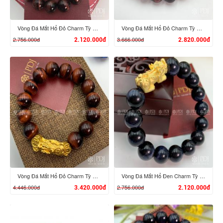
Vòng Đá Mắt Hổ Đỏ Charm Tỳ Hưu Vàng 24k
Vòng Đá Mắt Hổ Đỏ Charm Tỳ Hưu Cưỡi Đĩnh Vàng 24K
2.756.000đ
3.666.000đ
2.120.000đ
2.820.000đ
XEM CHI TIẾT
XEM CHI TIẾT
Vòng Đá Mắt Hổ Đỏ Charm Tỳ Hưu Cưỡi Gậy Như Ý Vàng 24K
Vòng Đá Mắt Hổ Đen Charm Tỳ Hưu Vàng 24K
4.446.000đ
2.756.000đ
3.420.000đ
2.120.000đ