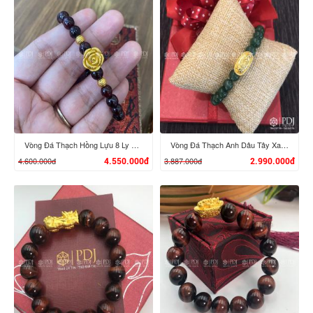
Vòng Đá Thạch Hồng Lựu 8 Ly Mix Charm Hoa Hồng, Bi vàng 24K
Vòng Đá Thạch Anh Dâu Tây Xanh 8 Ly Charm Tỳ Hưu Cưỡi Đĩnh Vàng 24K
4.600.000đ
3.887.000đ
4.550.000đ
2.990.000đ
XEM CHI TIẾT
XEM CHI TIẾT