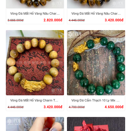
Vòng Đá Mắt Hổ Vàng Nâu Charm Tỳ Hưu Cưỡi Đĩnh Vàng 24K
Vòng Đá Mắt Hổ Vàng Nâu Charm Tỳ Hưu Cưỡi Gậy Như Ý Vàng 24K
3.666.000đ
4.446.000đ
2.820.000đ
3.420.000đ
XEM CHI TIẾT
XEM CHI TIẾT
Vòng Đá Mắt Hổ Vàng Charm Tỳ Hưu Cưỡi Gậy Như Ý Vàng 24K
Vòng Đá Cẩm Thạch 10 Ly Mix Đầu Rồng, Đĩnh Vàng 24K
4.446.000đ
4.700.000đ
3.420.000đ
4.650.000đ