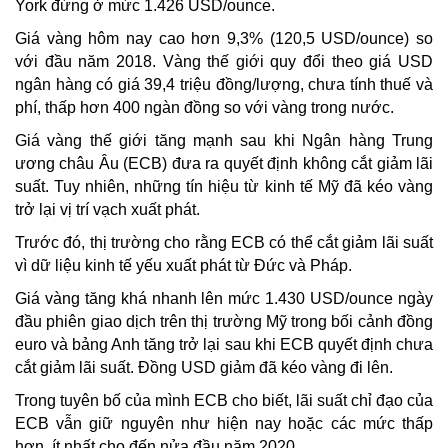
York đứng ở mức 1.426 USD/ounce.
Giá vàng hôm nay cao hơn 9,3% (120,5 USD/ounce) so
với đầu năm 2018. Vàng thế giới quy đổi theo giá USD
ngân hàng có giá 39,4 triệu đồng/lượng, chưa tính thuế và
phí, thấp hơn 400 ngàn đồng so với vàng trong nước.
Giá vàng thế giới tăng mạnh sau khi Ngân hàng Trung
ương châu Âu (ECB) đưa ra quyết định không cắt giảm lãi
suất. Tuy nhiên, những tín hiệu từ kinh tế Mỹ đã kéo vàng
trở lại vị trí vạch xuất phát.
Trước đó, thị trường cho rằng ECB có thể cắt giảm lãi suất
vì dữ liệu kinh tế yếu xuất phát từ Đức và Pháp.
Giá vàng tăng khá nhanh lên mức 1.430 USD/ounce ngày
đầu phiên giao dịch trên thị trường Mỹ trong bối cảnh đồng
euro và bảng Anh tăng trở lại sau khi ECB quyết định chưa
cắt giảm lãi suất. Đồng USD giảm đã kéo vàng đi lên.
Trong tuyên bố của mình ECB cho biết, lãi suất chỉ đạo của
ECB vẫn giữ nguyên như hiện nay hoặc các mức thấp
hơn, ít nhất cho đến nửa đầu năm 2020.