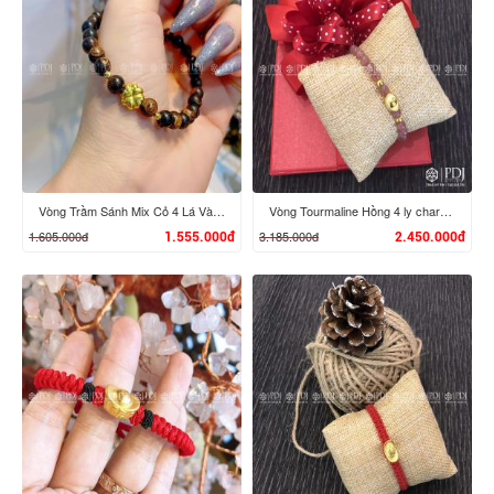
XEM CHI TIẾT
XEM CHI TIẾT
Vòng Trầm Sánh Mix Cỏ 4 Lá Vàng 24K
Vòng Tourmaline Hồng 4 ly charm Đĩnh Vàng 24K
1.605.000đ
3.185.000đ
1.555.000đ
2.450.000đ
XEM CHI TIẾT
XEM CHI TIẾT