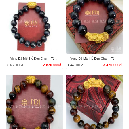
XEM CHI TIẾT
XEM CHI TIẾT
Vòng Đá Mắt Hổ Đen Charm Tỳ Hưu Cưỡi Đĩnh Vàng 24K
Vòng Đá Mắt Hổ Đen Charm Tỳ Hưu Cưỡi Gậy Như Ý Vàng 24K
3.666.000đ
4.446.000đ
2.820.000đ
3.420.000đ
XEM CHI TIẾT
XEM CHI TIẾT