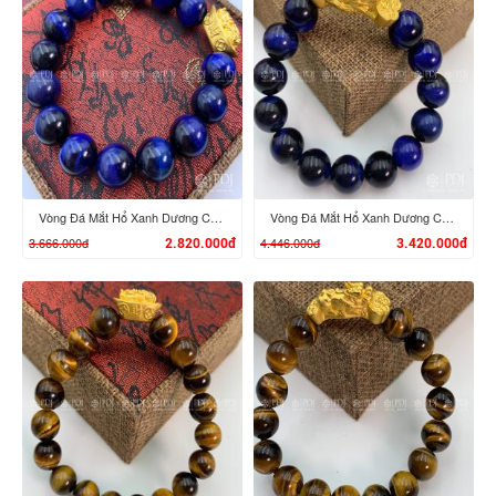
XEM CHI TIẾT
XEM CHI TIẾT
Vòng Đá Mắt Hổ Xanh Dương Charm Tỳ Hưu Cưỡi Đĩnh Vàng 24K
Vòng Đá Mắt Hổ Xanh Dương Charm Tỳ Hưu Cưỡi Gậy Như Ý Vàng 24K
3.666.000đ
4.446.000đ
2.820.000đ
3.420.000đ
XEM CHI TIẾT
XEM CHI TIẾT