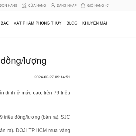
 ĐƠN HÀNG
CỬA HÀNG
ĐĂNG NHẬP
GIỎ HÀNG
(0)
 BẠC
VẬT PHẨM PHONG THỦY
BLOG
KHUYẾN MÃI
u đồng/lượng
2024-02-27 09:14:51
n định ở mức cao, trên 79 triệu
9 triệu đồng/lượng (bán ra). SJC
(bán ra). DOJI TP.HCM mua vàng