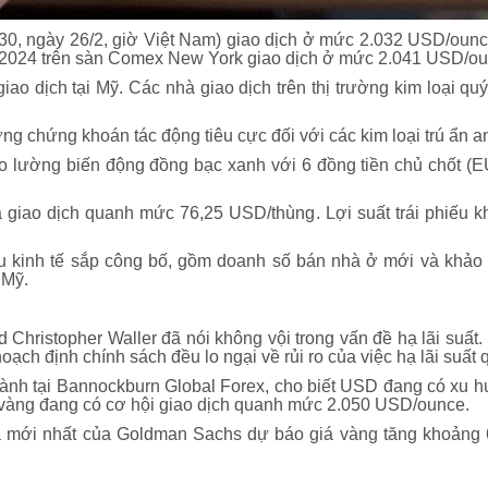
0h30, ngày 26/2, giờ Việt Nam) giao dịch ở mức 2.032 USD/ounc
4/2024 trên sàn Comex New York giao dịch ở mức 2.041 USD/ou
iao dịch tại Mỹ. Các nhà giao dịch trên thị trường kim loại qu
ng chứng khoán tác động tiêu cực đối với các kim loại trú ẩn a
đo lường biến động đồng bạc xanh với 6 đồng tiền chủ chốt 
 giao dịch quanh mức 76,25 USD/thùng. Lợi suất trái phiếu 
u kinh tế sắp công bố, gồm doanh số bán nhà ở mới và khảo s
 Mỹ.
 Christopher Waller đã nói không vội trong vấn đề hạ lãi suất
ạch định chính sách đều lo ngại về rủi ro của việc hạ lãi suất
ành tại Bannockburn Global Forex, cho biết USD đang có xu h
ng vàng đang có cơ hội giao dịch quanh mức 2.050 USD/ounce.
a mới nhất của Goldman Sachs dự báo giá vàng tăng khoảng 6%