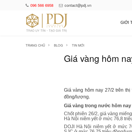
096 566 6958
contact@pdj.vn
GIỚI 
TRANG CHỦ
BLOG
TIN MỚI
Giá vàng hôm nay
Giá vàng hôm nay 27/2 trên thị
đồng/lượng.
Giá vàng trong nước hôm nay 
Chốt phiên 26/2, giá vàng miếng
Hà Nội niêm yết ở mức 76,8 triệ
DOJI Hà Nội niêm yết ở mức 76
SJC ở mức 76,75 triệu đồng/lượ