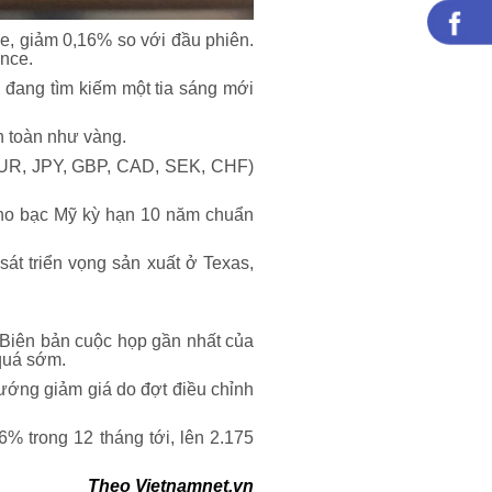
e, giảm 0,16% so với đầu phiên.
nce.
ý đang tìm kiếm một tia sáng mới
n toàn như vàng.
(EUR, JPY, GBP, CAD, SEK, CHF)
kho bạc Mỹ kỳ hạn 10 năm chuẩn
át triển vọng sản xuất ở Texas,
. Biên bản cuộc họp gần nhất của
 quá sớm.
ướng giảm giá do đợt điều chỉnh
 trong 12 tháng tới, lên 2.175
Theo
Vietnamnet.vn