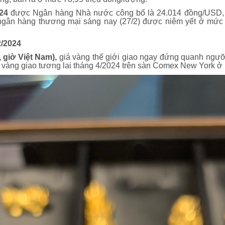
24
được Ngân hàng Nhà nước công bố là 24.014 đồng/USD, t
 ngân hàng thương mại sáng nay (27/2) được niêm yết ở mức
2/2024
 giờ Việt Nam),
giá vàng thế giới giao ngay đứng quanh ngư
 vàng giao tương lai tháng 4/2024 trên sàn Comex New York 