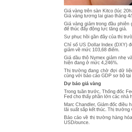
Giá vàng trên sàn Kitco (lúc 2
Giá vàng tương lai giao tháng 
Giá vàng giảm trong đầu phiên g
để thúc đẩy động lực tăng giá.
Sự phục hồi gần đây của thị trườ
Chỉ số US Dollar Index (DXY) 
giảm về mức 103,68 điểm.
Giá dầu thô Nymex giảm nhẹ và
hiện đang ở mức 4,246%.
Thị trường đang chờ đợi dữ liệ
cùng với báo cáo GDP sơ bộ tại
Dự báo giá vàng
Trong tuần trước, Thống đốc Fed
Fed cho thấy phần lớn các nhà ho
Marc Chandler, Giám đốc điều h
lãi suất sắp kết thúc. Thị trườ
Báo cáo về thị trường hàng hó
USD/ounce.