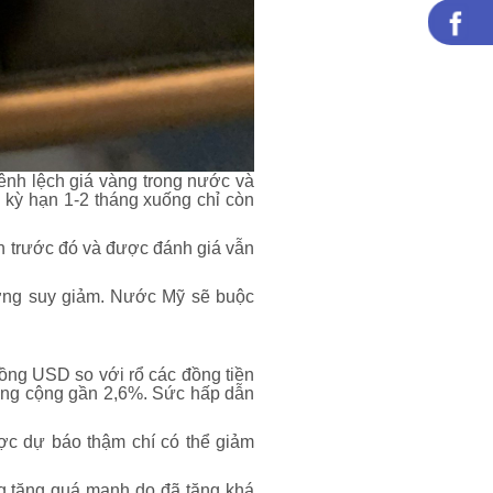
ênh lệch giá vàng trong nước và
i kỳ hạn 1-2 tháng xuống chỉ còn
h trước đó và được đánh giá vẫn
ướng suy giảm. Nước Mỹ sẽ buộc
ng USD so với rổ các đồng tiền
tổng cộng gần 2,6%. Sức hấp dẫn
ợc dự báo thậm chí có thể giảm
ng tăng quá mạnh do đã tăng khá