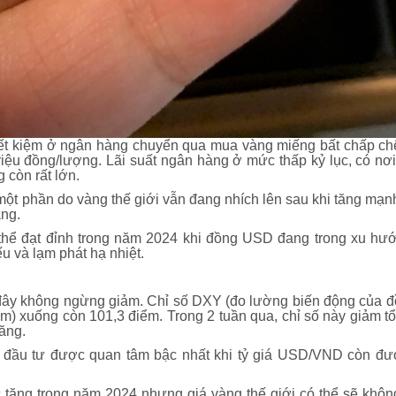
 tiết kiệm ở ngân hàng chuyển qua mua vàng miếng bất chấp ch
 triệu đồng/lượng. Lãi suất ngân hàng ở mức thấp kỷ lục, có nơ
 còn rất lớn.
một phần do vàng thế giới vẫn đang nhích lên sau khi tăng mạn
ng.
thể đạt đỉnh trong năm 2024 khi đồng USD đang trong xu h
ếu và lạm phát hạ nhiệt.
đây không ngừng giảm. Chỉ số DXY (đo lường biến động của đồ
am) xuống còn 101,3 điểm. Trong 2 tuần qua, chỉ số này giảm 
tăng.
 đầu tư được quan tâm bậc nhất khi tỷ giá USD/VND còn đư
 tăng trong năm 2024 nhưng giá vàng thế giới có thể sẽ khô