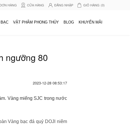
 ĐƠN HÀNG
CỬA HÀNG
ĐĂNG NHẬP
GIỎ HÀNG
(0)
 BẠC
VẬT PHẨM PHONG THỦY
BLOG
KHUYẾN MÃI
nh ngưỡng 80
2023-12-28 08:53:17
 năm. Vàng miếng SJC trong nước
Đoàn Vàng bạc đá quý DOJI niêm