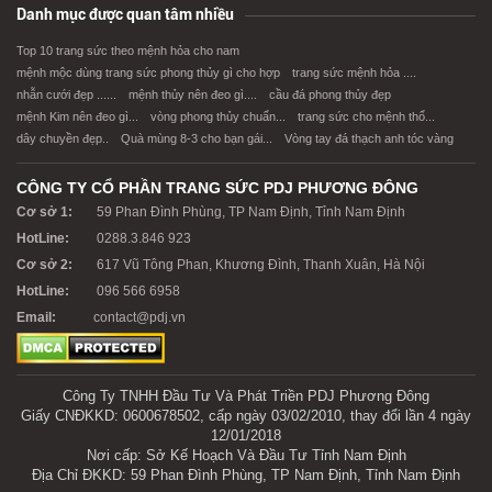
Danh mục được quan tâm nhiều
Top 10 trang sức theo mệnh hỏa cho nam
mệnh mộc dùng trang sức phong thủy gì cho hợp
trang sức mệnh hỏa ....
nhẫn cưới đẹp ......
mệnh thủy nên đeo gì....
cầu đá phong thủy đẹp
mệnh Kim nên đeo gì...
vòng phong thủy chuẩn...
trang sức cho mệnh thổ...
dây chuyền đẹp..
Quà mùng 8-3 cho bạn gái...
Vòng tay đá thạch anh tóc vàng
CÔNG TY CỔ PHẦN TRANG SỨC PDJ PHƯƠNG ĐÔNG
Cơ sở 1:
59 Phan Đình Phùng, TP Nam Định, Tỉnh Nam Định
HotLine:
0288.3.846 923
Cơ sở 2:
617 Vũ Tông Phan, Khương Đình, Thanh Xuân, Hà Nội
HotLine:
096 566 6958
Email:
contact@pdj.vn
Công Ty TNHH Đầu Tư Và Phát Triền PDJ Phương Đông
Giấy CNĐKKD: 0600678502, cấp ngày 03/02/2010, thay đổi lần 4 ngày
12/01/2018
Nơi cấp: Sở Kế Hoạch Và Đầu Tư Tỉnh Nam Định
Địa Chỉ ĐKKD: 59 Phan Đình Phùng, TP Nam Định, Tỉnh Nam Định