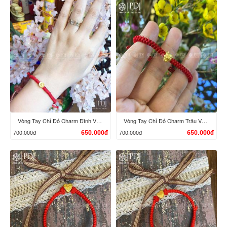
XEM CHI TIẾT
XEM CHI TIẾT
Vòng Tay Chỉ Đỏ Charm Đĩnh Vàng 24K M01
Vòng Tay Chỉ Đỏ Charm Trâu Vàng 24K mini
700.000đ
700.000đ
650.000đ
650.000đ
XEM CHI TIẾT
XEM CHI TIẾT