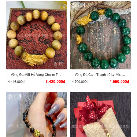
XEM CHI TIẾT
XEM CHI TIẾT
Vòng Đá Mắt Hổ Vàng Charm Tỳ Hưu Cưỡi Gậy Như Ý Vàng 24K
Vòng Đá Cẩm Thạch 10 Ly Mix Đầu Rồng, Đĩnh Vàng 24K
4.446.000đ
4.700.000đ
3.420.000đ
4.650.000đ
XEM CHI TIẾT
XEM CHI TIẾT