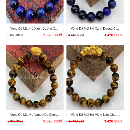
Vòng Đá Mắt Hổ Xanh Dương Charm Tỳ Hưu Cưỡi Đĩnh Vàng 24K
Vòng Đá Mắt Hổ Xanh Dương Charm Tỳ Hưu Cưỡi Gậy Như Ý Vàng 24K
3.666.000đ
4.446.000đ
2.820.000đ
3.420.000đ
XEM CHI TIẾT
XEM CHI TIẾT
Vòng Đá Mắt Hổ Vàng Nâu Charm Tỳ Hưu Cưỡi Đĩnh Vàng 24K
Vòng Đá Mắt Hổ Vàng Nâu Charm Tỳ Hưu Cưỡi Gậy Như Ý Vàng 24K
3.666.000đ
4.446.000đ
2.820.000đ
3.420.000đ