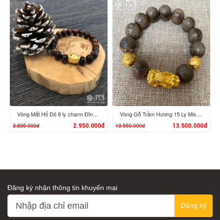
XEM CHI TIẾT
XEM CHI TIẾT
Vòng Mắt Hổ Đỏ 8 ly charm Đĩnh Vàng 24K
Vòng Gỗ Trầm Hương 15 Ly Mix Charm Tỳ Hưu, Bi Chú Bình An Vàng 24K
3.835.000đ
13.550.000đ
2.950.000đ
13.500.000đ
Đăng ký nhận thông tin khuyến mại
XEM CHI TIẾT
XEM CHI TIẾT
Đăng ký