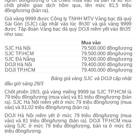
nghìn đồng/lượng ở cả chiều mua vào và bán ra so với
chốt phiên giao dịch hôm qua, lên mức 81,5 triệu
đồng/lượng (bán ra).
Giá vàng 9999 được Công ty TNHH MTV Vàng bạc đá quý
Sài Gòn (SJC) cập nhật vào lúc 8h30' và giá vàng 9999
được Tập đoàn Vàng bạc đá quý DOJI niêm yết vào 8h35'
như sau:
Mua vào
SJC Hà Nội
79.500.000 đồng/lượng
SJC TP.HCM
79.500.000 đồng/lượng
SJC Đà Nẵng
79.500.000 đồng/lượng
DOJI Hà Nội
79.400.000 đồng/lượng
DOJI TP.HCM
79.400.000 đồng/lượng
Bảng giá vàng SJC và DOJI cập nhật
đầu giờ sáng 29/3
Chốt phiên 28/3, giá vàng miếng 9999 tại SJC TP.HCM là
79 triệu đồng/lượng (mua vào) và 81 triệu đồng/lượng (bán
ra). SJC Hà Nội niêm yết ở mức 79 triệu đồng/lượng (mua
vào) và 81,02 triệu đồng/lượng (bán ra).
DOJI Hà Nội niêm yết ở mức 79 triệu đồng/lượng (mua
vào) và 81 triệu đồng/lượng (bán ra). DOJI TP.HCM mua
vàng SJC ở mức 79 triệu đồng/lượng, bán ra ở mức 81
triệu đồng/lượng.