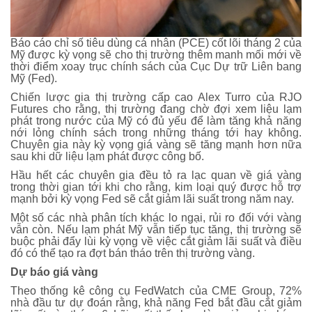
Báo cáo chỉ số tiêu dùng cá nhân (PCE) cốt lõi tháng 2 của
Mỹ được kỳ vọng sẽ cho thị trường thêm manh mối mới về
thời điểm xoay trục chính sách của Cục Dự trữ Liên bang
Mỹ (Fed).
Chiến lược gia thị trường cấp cao Alex Turro của RJO
Futures cho rằng, thị trường đang chờ đợi xem liệu lạm
phát trong nước của Mỹ có đủ yếu để làm tăng khả năng
nới lỏng chính sách trong những tháng tới hay không.
Chuyên gia này kỳ vọng giá vàng sẽ tăng mạnh hơn nữa
sau khi dữ liệu lạm phát được công bố.
Hầu hết các chuyên gia đều tỏ ra lạc quan về giá vàng
trong thời gian tới khi cho rằng, kim loại quý được hỗ trợ
mạnh bởi kỳ vọng Fed sẽ cắt giảm lãi suất trong năm nay.
Một số các nhà phân tích khác lo ngại, rủi ro đối với vàng
vẫn còn. Nếu lạm phát Mỹ vẫn tiếp tục tăng, thị trường sẽ
buộc phải đẩy lùi kỳ vọng về việc cắt giảm lãi suất và điều
đó có thể tạo ra đợt bán tháo trên thị trường vàng.
Dự báo giá vàng
Theo thống kê công cụ FedWatch của CME Group, 72%
nhà đầu tư dự đoán rằng, khả năng Fed bắt đầu cắt giảm