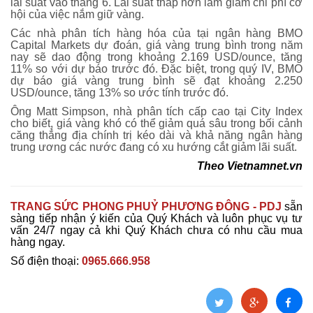
lãi suất vào tháng 6. Lãi suất thấp hơn làm giảm chi phí cơ
hội của việc nắm giữ vàng.
Các nhà phân tích hàng hóa của tại ngân hàng BMO
Capital Markets dự đoán, giá vàng trung bình trong năm
nay sẽ dao động trong khoảng 2.169 USD/ounce, tăng
11% so với dự báo trước đó. Đặc biệt, trong quý IV, BMO
dự báo giá vàng trung bình sẽ đạt khoảng 2.250
USD/ounce, tăng 13% so ước tính trước đó.
Ông Matt Simpson, nhà phân tích cấp cao tại City Index
cho biết, giá vàng khó có thể giảm quá sâu trong bối cảnh
căng thẳng địa chính trị kéo dài và khả năng ngân hàng
trung ương các nước đang có xu hướng cắt giảm lãi suất.
Theo
Vietnamnet.vn
TRANG SỨC PHONG PHUỶ PHƯƠNG ĐÔNG - PDJ
sẵn
sàng tiếp nhận ý kiến của Quý Khách và luôn phục vụ tư
vấn 24/7 ngay cả khi Quý Khách chưa có nhu cầu mua
hàng ngay.
Số điện thoại:
0965.666.958