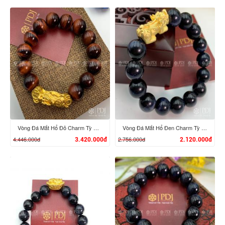
XEM CHI TIẾT
XEM CHI TIẾT
Vòng Đá Mắt Hổ Đỏ Charm Tỳ Hưu Cưỡi Gậy Như Ý Vàng 24K
Vòng Đá Mắt Hổ Đen Charm Tỳ Hưu Vàng 24K
4.446.000đ
2.756.000đ
3.420.000đ
2.120.000đ
XEM CHI TIẾT
XEM CHI TIẾT