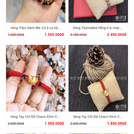
Vòng Trầm Sánh Mix Cỏ 4 Lá Vàng 24K
Vòng Tourmaline Hồng 4 ly charm Đĩnh Vàng 24K
1.605.000đ
3.185.000đ
1.555.000đ
2.450.000đ
XEM CHI TIẾT
XEM CHI TIẾT
Vòng Tay Chỉ Đỏ Charm Đĩnh Vàng 24K M03
Vòng Tay Chỉ Đỏ Charm Đĩnh Vàng 24K M02
2.535.000đ
2.405.000đ
1.950.000đ
1.850.000đ