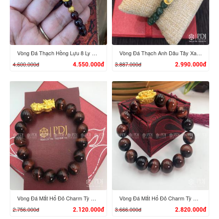
Vòng Đá Thạch Hồng Lựu 8 Ly Mix Charm Hoa Hồng, Bi vàng 24K
Vòng Đá Thạch Anh Dâu Tây Xanh 8 Ly Charm Tỳ Hưu Cưỡi Đĩnh Vàng 24K
4.600.000đ
3.887.000đ
4.550.000đ
2.990.000đ
XEM CHI TIẾT
XEM CHI TIẾT
Vòng Đá Mắt Hổ Đỏ Charm Tỳ Hưu Vàng 24k
Vòng Đá Mắt Hổ Đỏ Charm Tỳ Hưu Cưỡi Đĩnh Vàng 24K
2.756.000đ
3.666.000đ
2.120.000đ
2.820.000đ