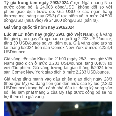
Tỷ giá trung tâm ngày 29/3/2024
được Ngân hàng Nhà
nước công bố là 24.003 đồng/USD, không đổi so với
phiên giao dịch trước đó. Giá USD ở các ngân hàng
thương mại sáng nay (29/3) được niêm yết ở mức 24.590
đồng/USD (mua vào) và 24.960 đồng/USD (bán ra).
Giá vàng quốc tế hôm nay 29/3/2024
Lúc 8h12' hôm nay (ngày 29/3, giờ Việt Nam),
giá vàng
thế giới giao ngay đứng quanh ngưỡng 2.233 USD/ounce,
tăng 30 USD/ounce so với đêm qua. Giá vàng giao tương
lai tháng 6/2024 trên sàn Comex New York ở mức 2.238,4
USD/ounce.
Giá vàng trên sàn Kitco lúc 21h00 (ngày 28/3, theo giờ Việt
Nam) giao dịch ở mức 2.203 USD/ounce, tăng 0,48% so
với đầu phiên. Giá vàng tương lai giao tháng 6/2024 trên
sàn Comex New York giao dịch ở mức 2.233 USD/ounce.
Giá vàng tăng mạnh vào đầu phiên giao dịch ngày 28/3
(theo giờ Mỹ) và đang tiến gần đến mức cao kỷ lục (2.230
USD/ounce) trong bối cảnh nhà đầu tư đang kỳ vọng vào
số liệu lạm phát tháng 2 của Mỹ sắp được công bố sẽ hỗ
trợ thêm cho giá vàng.