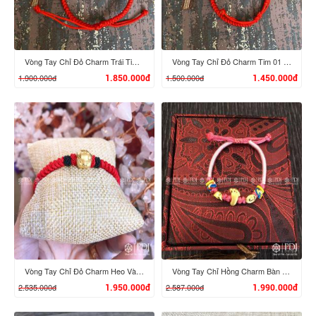
Vòng Tay Chỉ Đỏ Charm Trái Tim 02 Vàng 24K
Vòng Tay Chỉ Đỏ Charm Tim 01 Vàng 24K
1.900.000đ
1.500.000đ
1.850.000đ
1.450.000đ
XEM CHI TIẾT
XEM CHI TIẾT
Vòng Tay Chỉ Đỏ Charm Heo Vàng 24K
Vòng Tay Chỉ Hồng Charm Bàn Chân Phật, Nén Vàng 24K
2.535.000đ
2.587.000đ
1.950.000đ
1.990.000đ