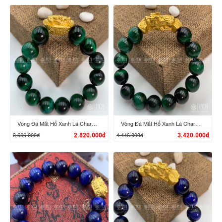
XEM CHI TIẾT
XEM CHI TIẾT
Vòng Đá Mắt Hổ Xanh Lá Charm Tỳ Hưu Cưỡi Đĩnh Vàng 24K
Vòng Đá Mắt Hổ Xanh Lá Charm Tỳ Hưu Cưỡi Gậy Như Ý Vàng 24K
3.666.000đ
4.446.000đ
2.820.000đ
3.420.000đ
XEM CHI TIẾT
XEM CHI TIẾT