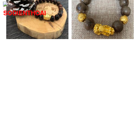
XEM CHI TIẾT
XEM CHI TIẾT
Vòng Mắt Hổ Đỏ 8 ly charm Đĩnh Vàng 24K
Vòng Gỗ Trầm Hương 15 Ly Mix Charm Tỳ Hưu, Bi Chú Bình An Vàng 24K
3.835.000đ
13.550.000đ
2.950.000đ
13.500.000đ
Đăng ký nhận thông tin khuyến mại
XEM CHI TIẾT
XEM CHI TIẾT
Đăng ký
Danh mục được quan tâm nhiều
Top 10 trang sức theo mệnh hỏa cho nam