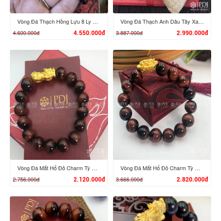
Vòng Đá Thạch Hồng Lựu 8 Ly Mix Charm Hoa Hồng, Bi vàng 24K
Vòng Đá Thạch Anh Dâu Tây Xanh 8 Ly Charm Tỳ Hưu Cưỡi Đĩnh Vàng 24K
4.600.000đ
3.887.000đ
4.550.000đ
2.990.000đ
XEM CHI TIẾT
XEM CHI TIẾT
Vòng Đá Mắt Hổ Đỏ Charm Tỳ Hưu Vàng 24k
Vòng Đá Mắt Hổ Đỏ Charm Tỳ Hưu Cưỡi Đĩnh Vàng 24K
2.756.000đ
3.666.000đ
2.120.000đ
2.820.000đ