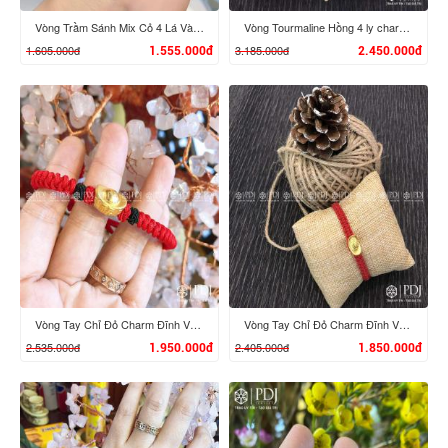
Vòng Trầm Sánh Mix Cỏ 4 Lá Vàng 24K
Vòng Tourmaline Hồng 4 ly charm Đĩnh Vàng 24K
1.605.000đ
3.185.000đ
1.555.000đ
2.450.000đ
XEM CHI TIẾT
XEM CHI TIẾT
Vòng Tay Chỉ Đỏ Charm Đĩnh Vàng 24K M03
Vòng Tay Chỉ Đỏ Charm Đĩnh Vàng 24K M02
2.535.000đ
2.405.000đ
1.950.000đ
1.850.000đ