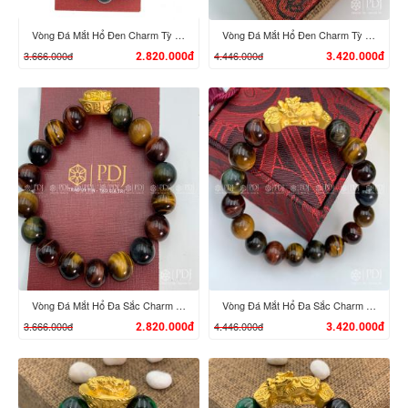
Vòng Đá Mắt Hổ Đen Charm Tỳ Hưu Cưỡi Đĩnh Vàng 24K
Vòng Đá Mắt Hổ Đen Charm Tỳ Hưu Cưỡi Gậy Như Ý Vàng 24K
3.666.000đ
4.446.000đ
2.820.000đ
3.420.000đ
XEM CHI TIẾT
XEM CHI TIẾT
Vòng Đá Mắt Hổ Đa Sắc Charm Tỳ Hưu Cưỡi Đĩnh Vàng 24K
Vòng Đá Mắt Hổ Đa Sắc Charm Tỳ Hưu Cưỡi Gậy Như Ý Vàng 24K
3.666.000đ
4.446.000đ
2.820.000đ
3.420.000đ