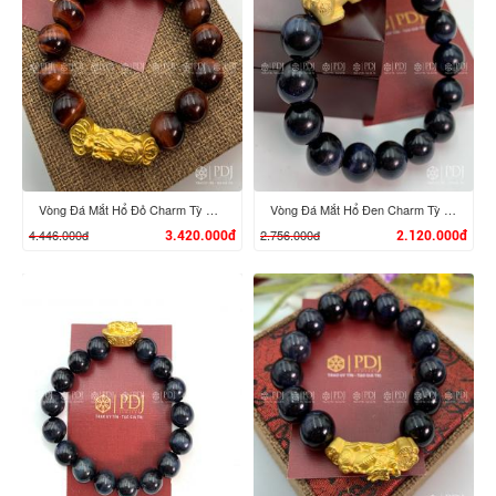
XEM CHI TIẾT
XEM CHI TIẾT
Vòng Đá Mắt Hổ Đỏ Charm Tỳ Hưu Cưỡi Gậy Như Ý Vàng 24K
Vòng Đá Mắt Hổ Đen Charm Tỳ Hưu Vàng 24K
4.446.000đ
2.756.000đ
3.420.000đ
2.120.000đ
XEM CHI TIẾT
XEM CHI TIẾT