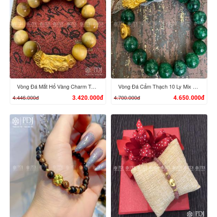
XEM CHI TIẾT
XEM CHI TIẾT
Vòng Đá Mắt Hổ Vàng Charm Tỳ Hưu Cưỡi Gậy Như Ý Vàng 24K
Vòng Đá Cẩm Thạch 10 Ly Mix Đầu Rồng, Đĩnh Vàng 24K
4.446.000đ
4.700.000đ
3.420.000đ
4.650.000đ
XEM CHI TIẾT
XEM CHI TIẾT