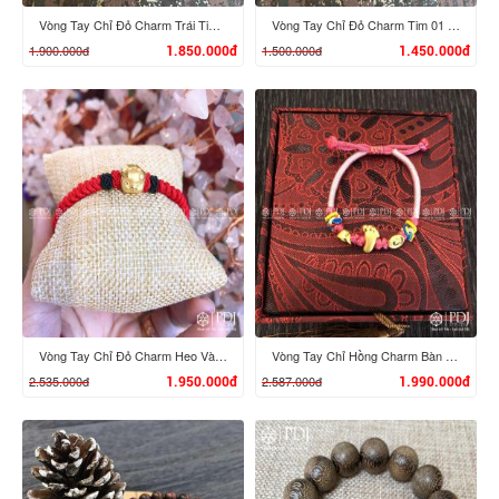
Vòng Tay Chỉ Đỏ Charm Trái Tim 02 Vàng 24K
Vòng Tay Chỉ Đỏ Charm Tim 01 Vàng 24K
1.900.000đ
1.500.000đ
1.850.000đ
1.450.000đ
XEM CHI TIẾT
XEM CHI TIẾT
Vòng Tay Chỉ Đỏ Charm Heo Vàng 24K
Vòng Tay Chỉ Hồng Charm Bàn Chân Phật, Nén Vàng 24K
2.535.000đ
2.587.000đ
1.950.000đ
1.990.000đ