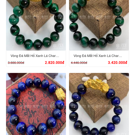
XEM CHI TIẾT
XEM CHI TIẾT
Vòng Đá Mắt Hổ Xanh Lá Charm Tỳ Hưu Cưỡi Đĩnh Vàng 24K
Vòng Đá Mắt Hổ Xanh Lá Charm Tỳ Hưu Cưỡi Gậy Như Ý Vàng 24K
3.666.000đ
4.446.000đ
2.820.000đ
3.420.000đ
XEM CHI TIẾT
XEM CHI TIẾT