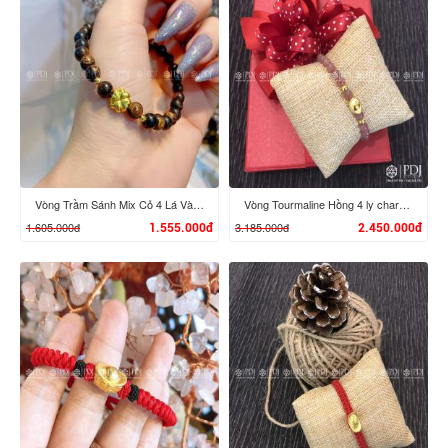
XEM CHI TIẾT
XEM CHI TIẾT
Vòng Trầm Sánh Mix Cỏ 4 Lá Vàng 24K
Vòng Tourmaline Hồng 4 ly charm Đĩnh Vàng 24K
1.605.000đ
3.185.000đ
1.555.000đ
2.450.000đ
XEM CHI TIẾT
XEM CHI TIẾT