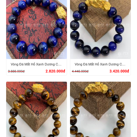
XEM CHI TIẾT
XEM CHI TIẾT
Vòng Đá Mắt Hổ Xanh Dương Charm Tỳ Hưu Cưỡi Đĩnh Vàng 24K
Vòng Đá Mắt Hổ Xanh Dương Charm Tỳ Hưu Cưỡi Gậy Như Ý Vàng 24K
3.666.000đ
4.446.000đ
2.820.000đ
3.420.000đ
XEM CHI TIẾT
XEM CHI TIẾT