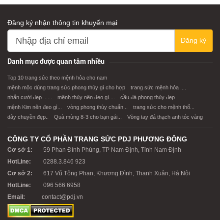
Đăng ký nhận thông tin khuyến mại
XEM CHI TIẾT
XEM CHI TIẾT
Đăng ký
Danh mục được quan tâm nhiều
Top 10 trang sức theo mệnh hỏa cho nam
mệnh mộc dùng trang sức phong thủy gì cho hợp
trang sức mệnh hỏa ....
nhẫn cưới đẹp ......
mệnh thủy nên đeo gì....
cầu đá phong thủy đẹp
mệnh Kim nên đeo gì...
vòng phong thủy chuẩn...
trang sức cho mệnh thổ...
dây chuyền đẹp..
Quà mùng 8-3 cho bạn gái...
Vòng tay đá thạch anh tóc vàng
CÔNG TY CỔ PHẦN TRANG SỨC PDJ PHƯƠNG ĐÔNG
Cơ sở 1:
59 Phan Đình Phùng, TP Nam Định, Tỉnh Nam Định
HotLine:
0288.3.846 923
Cơ sở 2:
617 Vũ Tông Phan, Khương Đình, Thanh Xuân, Hà Nội
HotLine:
096 566 6958
Email:
contact@pdj.vn