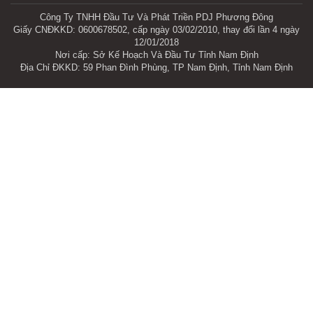
Công Ty TNHH Đầu Tư Và Phát Triền PDJ Phương Đông
Giấy CNĐKKD: 0600678502, cấp ngày 03/02/2010, thay đổi lần 4 ngày
12/01/2018
Nơi cấp: Sở Kế Hoạch Và Đầu Tư Tỉnh Nam Định
Địa Chỉ ĐKKD: 59 Phan Đình Phùng, TP Nam Định, Tỉnh Nam Định