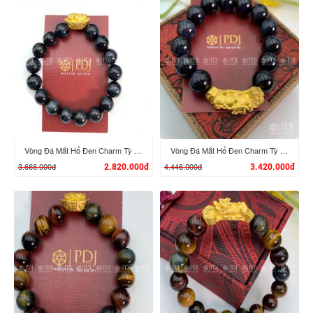
XEM CHI TIẾT
XEM CHI TIẾT
Vòng Đá Mắt Hổ Đen Charm Tỳ Hưu Cưỡi Đĩnh Vàng 24K
Vòng Đá Mắt Hổ Đen Charm Tỳ Hưu Cưỡi Gậy Như Ý Vàng 24K
3.666.000đ
4.446.000đ
2.820.000đ
3.420.000đ
XEM CHI TIẾT
XEM CHI TIẾT