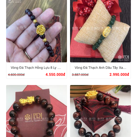
Vòng Đá Thạch Hồng Lựu 8 Ly Mix Charm Hoa Hồng, Bi vàng 24K
Vòng Đá Thạch Anh Dâu Tây Xanh 8 Ly Charm Tỳ Hưu Cưỡi Đĩnh Vàng 24K
4.600.000đ
3.887.000đ
4.550.000đ
2.990.000đ
XEM CHI TIẾT
XEM CHI TIẾT