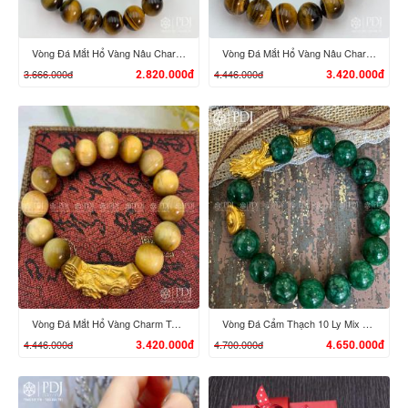
Vòng Đá Mắt Hổ Vàng Nâu Charm Tỳ Hưu Cưỡi Đĩnh Vàng 24K
Vòng Đá Mắt Hổ Vàng Nâu Charm Tỳ Hưu Cưỡi Gậy Như Ý Vàng 24K
3.666.000đ
4.446.000đ
2.820.000đ
3.420.000đ
XEM CHI TIẾT
XEM CHI TIẾT
Vòng Đá Mắt Hổ Vàng Charm Tỳ Hưu Cưỡi Gậy Như Ý Vàng 24K
Vòng Đá Cẩm Thạch 10 Ly Mix Đầu Rồng, Đĩnh Vàng 24K
4.446.000đ
4.700.000đ
3.420.000đ
4.650.000đ