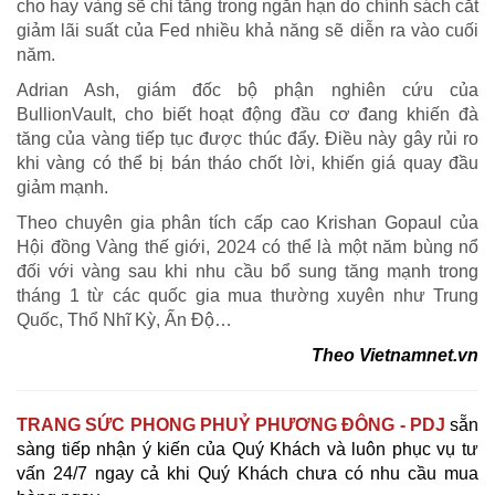
cho hay vàng sẽ chỉ tăng trong ngắn hạn do chính sách cắt
giảm lãi suất của Fed nhiều khả năng sẽ diễn ra vào cuối
năm.
Adrian Ash, giám đốc bộ phận nghiên cứu của
BullionVault, cho biết hoạt động đầu cơ đang khiến đà
tăng của vàng tiếp tục được thúc đẩy. Điều này gây rủi ro
khi vàng có thể bị bán tháo chốt lời, khiến giá quay đầu
giảm mạnh.
Theo chuyên gia phân tích cấp cao Krishan Gopaul của
Hội đồng Vàng thế giới, 2024 có thể là một năm bùng nổ
đối với vàng sau khi nhu cầu bổ sung tăng mạnh trong
tháng 1 từ các quốc gia mua thường xuyên như Trung
Quốc, Thổ Nhĩ Kỳ, Ấn Độ…
Theo
Vietnamnet.vn
TRANG SỨC PHONG PHUỶ PHƯƠNG ĐÔNG - PDJ
sẵn
sàng tiếp nhận ý kiến của Quý Khách và luôn phục vụ tư
vấn 24/7 ngay cả khi Quý Khách chưa có nhu cầu mua