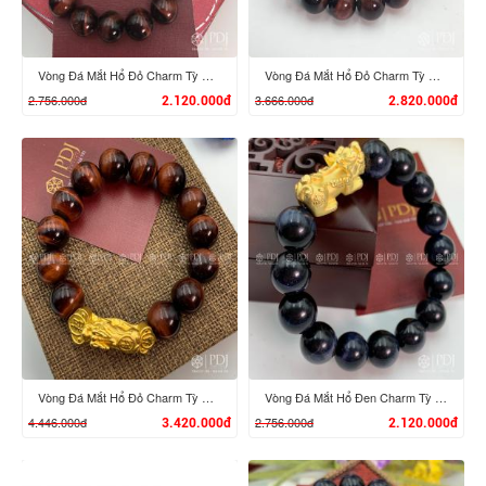
Vòng Đá Mắt Hổ Đỏ Charm Tỳ Hưu Vàng 24k
Vòng Đá Mắt Hổ Đỏ Charm Tỳ Hưu Cưỡi Đĩnh Vàng 24K
2.756.000đ
3.666.000đ
2.120.000đ
2.820.000đ
XEM CHI TIẾT
XEM CHI TIẾT
Vòng Đá Mắt Hổ Đỏ Charm Tỳ Hưu Cưỡi Gậy Như Ý Vàng 24K
Vòng Đá Mắt Hổ Đen Charm Tỳ Hưu Vàng 24K
4.446.000đ
2.756.000đ
3.420.000đ
2.120.000đ