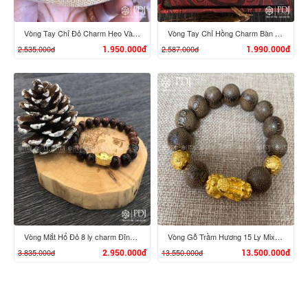
Vòng Tay Chỉ Đỏ Charm Heo Vàng 24K
Vòng Tay Chỉ Hồng Charm Bàn Chân Phật, Nén Vàng 24K
2.535.000đ
2.587.000đ
1.950.000đ
1.990.000đ
XEM CHI TIẾT
XEM CHI TIẾT
Vòng Mắt Hổ Đỏ 8 ly charm Đĩnh Vàng 24K
Vòng Gỗ Trầm Hương 15 Ly Mix Charm Tỳ Hưu, Bi Chú Bình An Vàng 24K
3.835.000đ
13.550.000đ
2.950.000đ
13.500.000đ