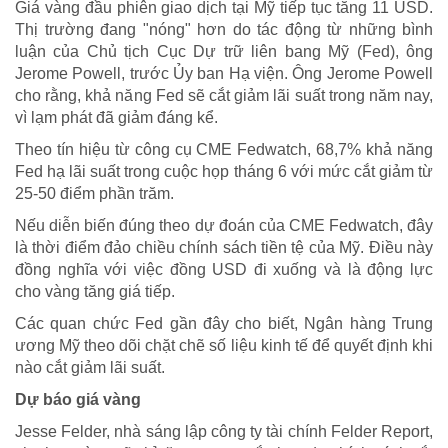
Giá vàng đầu phiên giao dịch tại Mỹ tiếp tục tăng 11 USD.
Thị trường đang "nóng" hơn do tác động từ những bình
luận của Chủ tịch Cục Dự trữ liên bang Mỹ (Fed), ông
Jerome Powell, trước Ủy ban Hạ viện. Ông Jerome Powell
cho rằng, khả năng Fed sẽ cắt giảm lãi suất trong năm nay,
vì lạm phát đã giảm đáng kể.
Theo tín hiệu từ công cụ CME Fedwatch, 68,7% khả năng
Fed hạ lãi suất trong cuộc họp tháng 6 với mức cắt giảm từ
25-50 điểm phần trăm.
Nếu diễn biến đúng theo dự đoán của CME Fedwatch, đây
là thời điểm đảo chiều chính sách tiền tệ của Mỹ. Điều này
đồng nghĩa với việc đồng USD đi xuống và là động lực
cho vàng tăng giá tiếp.
Các quan chức Fed gần đây cho biết, Ngân hàng Trung
ương Mỹ theo dõi chặt chẽ số liệu kinh tế để quyết định khi
nào cắt giảm lãi suất.
Dự báo giá vàng
Jesse Felder, nhà sáng lập công ty tài chính Felder Report,