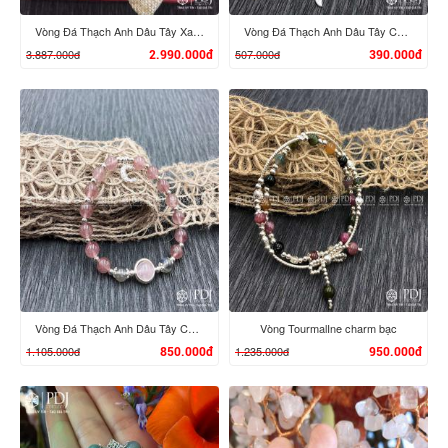
Vòng Đá Thạch Anh Dâu Tây Xanh 8 Ly Charm Tỳ Hưu Cưỡi Đĩnh Vàng 24K
Vòng Đá Thạch Anh Dâu Tây Charm Bạc Lá
3.887.000đ
507.000đ
2.990.000đ
390.000đ
XEM CHI TIẾT
XEM CHI TIẾT
Vòng Đá Thạch Anh Dâu Tây Charm Bạc C
Vòng TourmalIne charm bạc
1.105.000đ
1.235.000đ
850.000đ
950.000đ