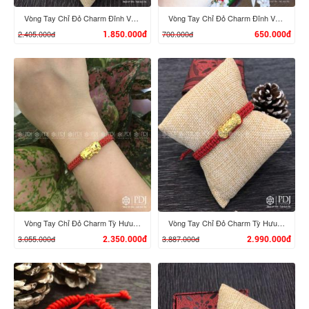
Vòng Tay Chỉ Đỏ Charm Đĩnh Vàng 24K M02
Vòng Tay Chỉ Đỏ Charm Đĩnh Vàng 24K M01
2.405.000đ
700.000đ
1.850.000đ
650.000đ
XEM CHI TIẾT
XEM CHI TIẾT
Vòng Tay Chỉ Đỏ Charm Tỳ Hưu Màu 24K
Vòng Tay Chỉ Đỏ Charm Tỳ Hưu Cưỡi Gậy Như Ý 24K
3.055.000đ
3.887.000đ
2.350.000đ
2.990.000đ