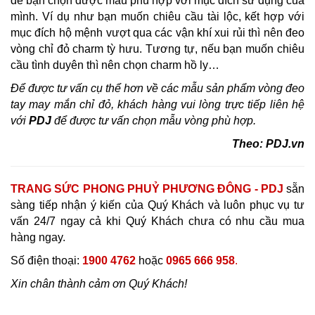
để bạn chọn được mẫu phù hợp với mục đích sử dụng của
mình. Ví dụ như bạn muốn chiêu cầu tài lộc, kết hợp với
mục đích hộ mệnh vượt qua các vận khí xui rủi thì nên đeo
vòng chỉ đỏ charm tỳ hưu. Tương tự, nếu bạn muốn chiêu
cầu tình duyên thì nên chọn charm hồ ly…
Để được tư vấn cụ thể hơn về các mẫu sản phẩm
vòng đeo
tay may mắn
chỉ đỏ, khách hàng vui lòng trực tiếp liên hệ
với
PDJ
để được tư vấn chọn mẫu vòng phù hợp.
Theo: PDJ.vn
TRANG SỨC PHONG PHUỶ PHƯƠNG ĐÔNG - PDJ
sẵn
sàng tiếp nhận ý kiến của Quý Khách và luôn phục vụ tư
vấn 24/7 ngay cả khi Quý Khách chưa có nhu cầu mua
hàng ngay.
Số điện thoại:
1900 4762
hoặc
0965 666 958
.
Xin chân thành cảm ơn Quý Khách!