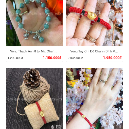
XEM CHI TIẾT
XEM CHI TIẾT
Vòng Thạch Anh 8 Ly Mix Charm Bạc
Vòng Tay Chỉ Đỏ Charm Đĩnh Vàng 24K M03
1.200.000đ
2.535.000đ
1.150.000đ
1.950.000đ
XEM CHI TIẾT
XEM CHI TIẾT