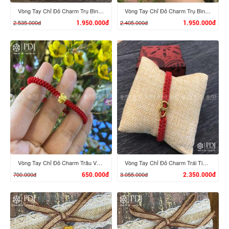
Vòng Tay Chỉ Đỏ Charm Trụ Bình An 24K M02
Vòng Tay Chỉ Đỏ Charm Trụ Bình An 24K M01
2.535.000đ
2.405.000đ
1.950.000đ
1.950.000đ
XEM CHI TIẾT
XEM CHI TIẾT
Vòng Tay Chỉ Đỏ Charm Trâu Vàng 24K mini
Vòng Tay Chỉ Đỏ Charm Trái Tim Lồng 24K
700.000đ
3.055.000đ
650.000đ
2.350.000đ