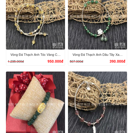
XEM CHI TIẾT
XEM CHI TIẾT
Vòng Đá Thạch Anh Tóc Vàng Charm Bạc
Vòng Đá Thạch Anh Dâu Tây Xanh Charm Bạc Hoa
1.235.000đ
507.000đ
950.000đ
390.000đ
XEM CHI TIẾT
XEM CHI TIẾT