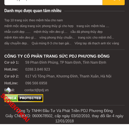
XEM CHI TIẾT
XEM CHI TIẾT
Danh mục được quan tâm nhiều
Top 10 trang sức theo mệnh hỏa cho nam
mệnh mộc dùng trang sức phong thủy gì cho hợp
trang sức mệnh hỏa ....
nhẫn cưới đẹp ......
mệnh thủy nên đeo gì....
cầu đá phong thủy đẹp
mệnh Kim nên đeo gì...
vòng phong thủy chuẩn...
trang sức cho mệnh thổ...
dây chuyền đẹp..
Quà mùng 8-3 cho bạn gái...
Vòng tay đá thạch anh tóc vàng
CÔNG TY CỔ PHẦN TRANG SỨC PDJ PHƯƠNG ĐÔNG
Cơ sở 1:
59 Phan Đình Phùng, TP Nam Định, Tỉnh Nam Định
HotLine:
0288.3.846 923
Cơ sở 2:
617 Vũ Tông Phan, Khương Đình, Thanh Xuân, Hà Nội
HotLine:
096 566 6958
Email:
contact@pdj.vn
Công Ty TNHH Đầu Tư Và Phát Triền PDJ Phương Đông
Giấy CNĐKKD: 0600678502, cấp ngày 03/02/2010, thay đổi lần 4 ngày
12/01/2018
Nơi cấp: Sở Kế Hoạch Và Đầu Tư Tỉnh Nam Định