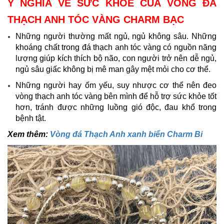
Ý NGHĨA VỀ SỨC KHỎE CỦA VÒNG ĐÁ
THẠCH ANH TÓC VÀNG CHARM BẠC
Những người thường mất ngủ, ngủ không sâu. Những
khoáng chất trong đá thạch anh tóc vàng có nguồn năng
lượng giúp kích thích bộ não, con người trở nên dễ ngủ,
ngủ sâu giấc không bị mê man gây mệt mỏi cho cơ thể.
Những người hay ốm yếu, suy nhược cơ thể nên đeo
vòng thạch anh tóc vàng bên mình để hỗ trợ sức khỏe tốt
hơn, tránh được những luồng gió độc, đau khổ trong
bệnh tật.
​Xem thêm:
Vòng đá Thạch Anh xanh biển Charm Bi