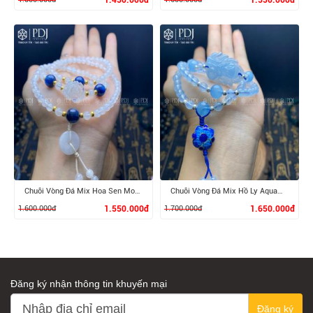
XEM CHI TIẾT
XEM CHI TIẾT
Chuỗi Vòng Đá Mix Hoa Sen Moonstone
Chuỗi Vòng Đá Mix Hồ Ly Aquamarine
1.600.000đ
1.550.000đ
1.700.000đ
1.650.000đ
Đăng ký nhận thông tin khuyến mại
Đăng ký