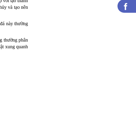
p với tạo thành
 hủy và tạo nên
i đá này thường
ng thường phân
vật xung quanh