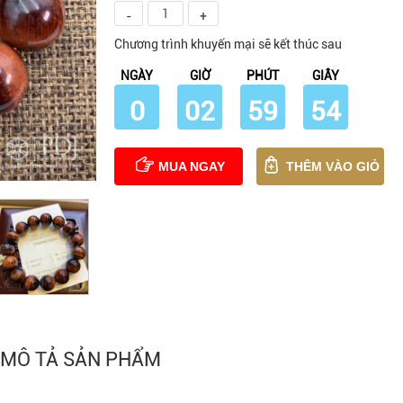
-
+
Chương trình khuyến mại sẽ kết thúc sau
NGÀY
GIỜ
PHÚT
GIÂY
0
02
59
53
MUA NGAY
THÊM VÀO GIỎ
MÔ TẢ SẢN PHẨM