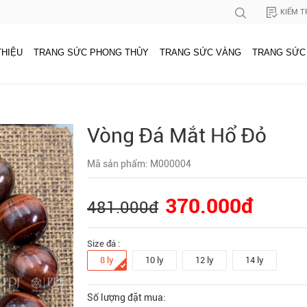
KIỂM T
THIỆU
TRANG SỨC PHONG THỦY
TRANG SỨC VÀNG
TRANG SỨC
Vòng Đá Mắt Hổ Đỏ
Mã sản phẩm: M000004
370.000đ
481.000đ
Size đá :
8 ly
10 ly
12 ly
14 ly
Số lượng đặt mua: