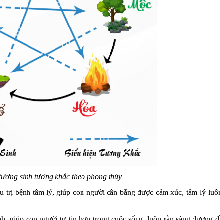
ương sinh tương khắc theo phong thủy
ều trị bệnh tâm lý, giúp con người cân bằng được cảm xúc, tâm lý luô
nh, giúp con người tự tin hơn trong cuộc sống, luôn sẵn sàng đương đ