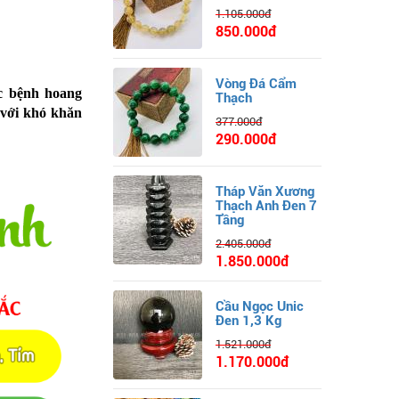
1.105.000đ
850.000đ
Vòng Đá Cẩm
c bệnh hoang
Thạch
 với khó khăn
377.000đ
290.000đ
Tháp Văn Xương
Thạch Anh Đen 7
Tầng
2.405.000đ
1.850.000đ
Cầu Ngọc Unic
Đen 1,3 Kg
1.521.000đ
1.170.000đ