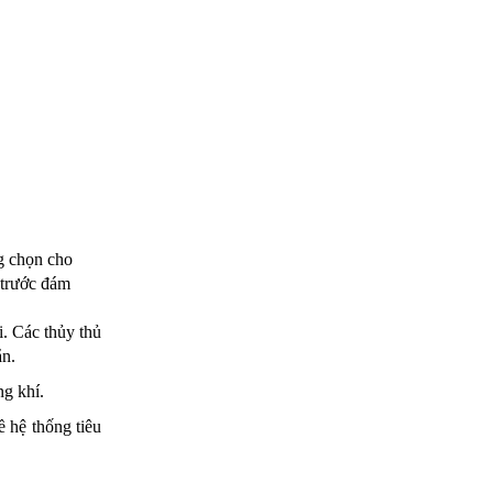
g chọn cho
 trước đám
. Các thủy thủ
ắn.
ng khí.
 hệ thống tiêu