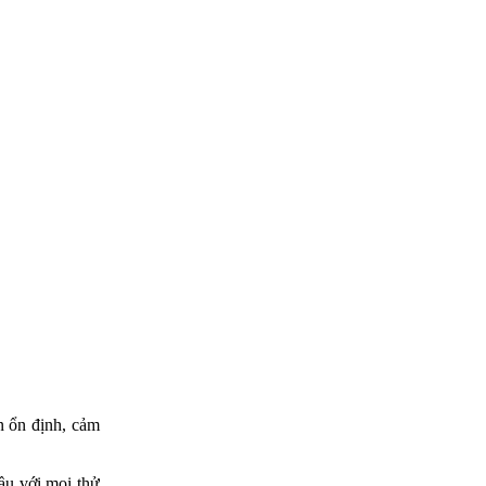
n ổn định, cảm
ầu với mọi thử