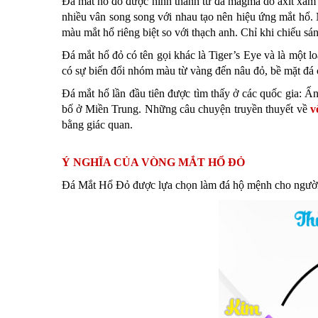
Đá mắt hổ đỏ được hình thành từ đá magma do axit xâm nh
nhiều vân song song với nhau tạo nên hiệu ứng mắt hổ. Ng
màu mắt hổ riêng biệt so với thạch anh. Chỉ khi chiếu s
Đá mắt hổ đỏ có tên gọi khác là Tiger’s Eye và là một l
có sự biến đổi nhóm màu từ vàng đến nâu đỏ, bề mặt đá có
Đá mắt hổ lần đầu tiên được tìm thấy ở các quốc gia: 
bố ở Miền Trung. Những câu chuyện truyền thuyết về
v
bằng giác quan.
Ý NGHĨA CỦA VÒNG MẮT HỔ ĐỎ
Đá Mắt Hổ Đỏ được lựa chọn làm đá hộ mệnh cho ngườ