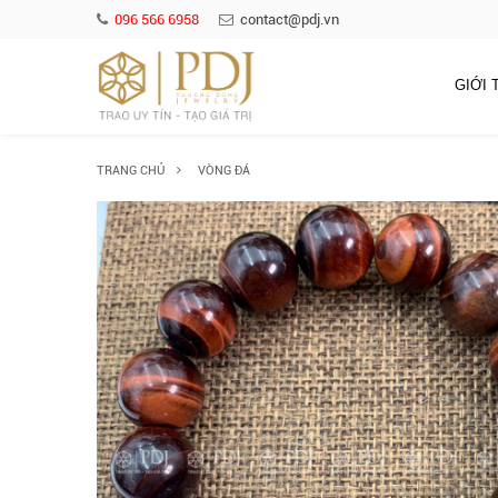
096 566 6958
contact@pdj.vn
GIỚI 
TRANG CHỦ
VÒNG ĐÁ