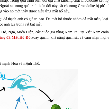
ập. Trong quá trình biến đổi địa chất khoáng chất Crocidolite kết hợ
oài ra, trong quá trình biến đổi này sắt có trong Crocidolite bị phân
áng vào nó mới thấy được hiệu ứng mắt hổ này.
oại đá thạch anh có giá trị cao. Đá mắt hổ thuộc nhóm đá mắt mèo, loạ
 ánh lụa trông rất bắt mắt.
Ấn Độ, Nga, Miến Điện, các quốc gia vùng Nam Phi, tại Việt Nam chú
òng đá Mắt Hổ Đỏ
xoay quanh khả năng quan sát và cảm nhận mọi 
i mệnh Hỏa và mệnh Thổ.