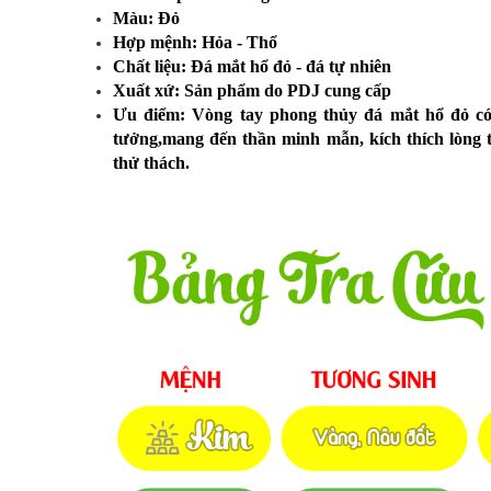
Màu: Đỏ
Hợp mệnh: Hỏa - Thổ
Chất liệu: Đá mắt hổ đỏ - đá tự nhiên
Xuất xứ: Sản phẩm do PDJ cung cấp
Ưu điểm: Vòng tay phong thủy đá mắt hổ đỏ có
tưởng,mang đến thần minh mẫn, kích thích lòng 
thử thách.