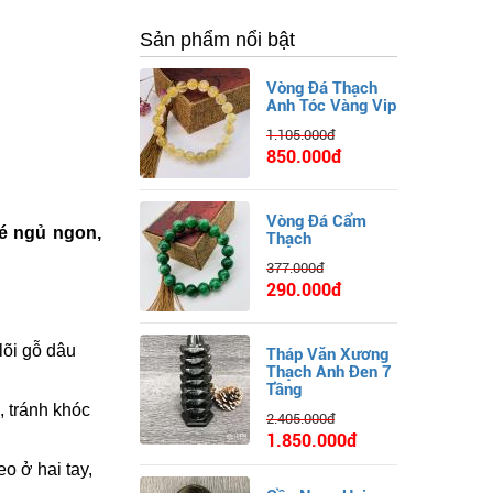
Sản phẩm nổi bật
Vòng Đá Thạch
Anh Tóc Vàng Vip
1.105.000đ
850.000đ
Vòng Đá Cẩm
bé ngủ ngon,
Thạch
377.000đ
290.000đ
lõi gỗ dâu
Tháp Văn Xương
Thạch Anh Đen 7
Tầng
, tránh khóc
2.405.000đ
1.850.000đ
eo ở hai tay,