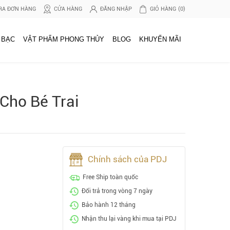
RA ĐƠN HÀNG
CỬA HÀNG
ĐĂNG NHẬP
GIỎ HÀNG
(0)
 BẠC
VẬT PHẨM PHONG THỦY
BLOG
KHUYẾN MÃI
Cho Bé Trai
Chính sách của PDJ
Free Ship toàn quốc
Đổi trả trong vòng 7 ngày
Bảo hành 12 tháng
Nhận thu lại vàng khi mua tại PDJ