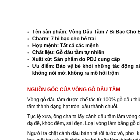
Tên sản phẩm: Vòng Dâu Tằm 7 Bi Bạc Cho B
Charm: 7 bi bạc cho bé trai
Hợp mệnh: Tất cả các mệnh
Chất liệu: Gỗ dâu tằm tự nhiên
Xuất xứ: Sản phẩm do PDJ cung cấp
Ưu điểm: Bảo vệ bé khỏi những tác động xấ
không nói mớ, không ra mồ hôi trộm
NGUỒN GỐC CỦA VÒNG GỖ DÂU TẰM
Vòng gỗ dâu tằm được chế tác từ 100% gỗ dâu thiê
tằm thành dạng hạt tròn, xâu thành chuỗi.
Tục lệ xưa, ông cha ta lấy cành dâu tằm làm vòng đeo 
dạ đề, khóc đêm, sài đẹn. Loại vòng làm bằng gỗ
Người ta chặt cành dâu bánh tẻ rồi tước vỏ, phơi k