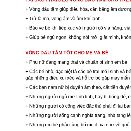
+ Vòng dâu tằm giúp điều hòa, cân bằng âm dươn
+ Trừ tà ma, vong âm và âm khí lạnh.
+ Bảo vệ bé khi tiếp xúc với người có vía nặng, vía
+ Giúp bé ngủ ngon, không nói mớ, giật mình, khôn
VÒNG DÂU TẰM TỐT CHO MẸ VÀ BÉ
+ Phụ nữ đang mang thai và chuẩn bị sinh em bé
+ Các bé nhỏ, đặc biệt là các bé trai mới sinh và 
gặp những điều xui xẻo và hỗ trợ bé gặp may mắn tr
+ Các bạn nam nữ bị duyên âm theo, cắt tiền duyê
+ Những người ngủ mơ linh tinh, hay bị bóng đè, c
+ Những người có công việc đặc thù phải đi lại b
+ Những người sống cạnh nghĩa trang, nhà tang lễ
+ Những em bé phải cùng bố mẹ đi xa như về quê ă