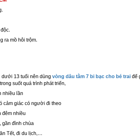
g.
 độc.
g ra mồ hôi trộm.
bé dưới 13 tuổi nên dùng
vòng dâu tằm 7 bi bạc cho bé trai
để g
ong suốt quá trình phát triển,
n nhiều lần
ó cảm giác có người đi theo
an đêm nhiều
, gần đình chùa
n Tết, đi du lịch,…