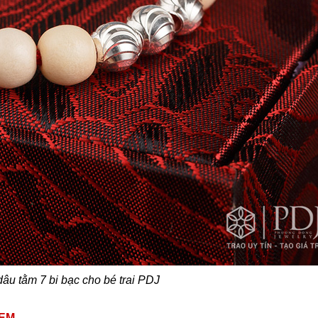
âu tằm 7 bi bạc cho bé trai PDJ
 EM