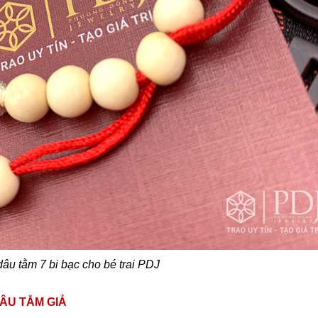
âu tằm 7 bi bạc cho bé trai PDJ
ÂU TẰM GIẢ