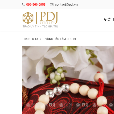
096 566 6958
contact@pdj.vn
GIỚI 
TRANG CHỦ
VÒNG DÂU TẰM CHO BÉ