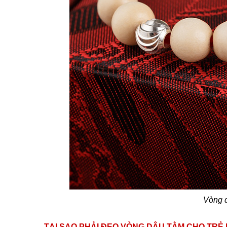
Vòng d
TẠI SAO PHẢI ĐEO VÒNG DÂU TẰM CHO TRẺ