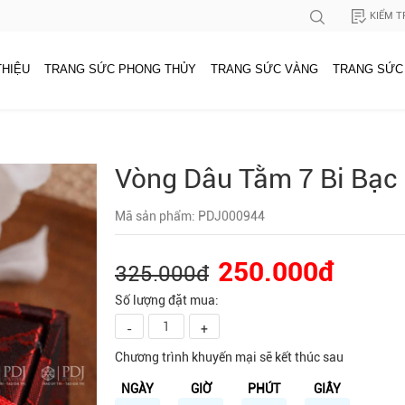
KIỂM T
THIỆU
TRANG SỨC PHONG THỦY
TRANG SỨC VÀNG
TRANG SỨC
Vòng Dâu Tằm 7 Bi Bạc 
Mã sản phẩm: PDJ000944
250.000đ
325.000đ
Số lượng đặt mua:
-
+
Chương trình khuyến mại sẽ kết thúc sau
NGÀY
GIỜ
PHÚT
GIÂY