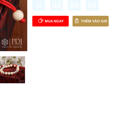
0
02
59
54
MUA NGAY
THÊM VÀO GIỎ