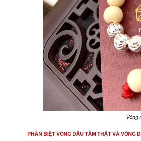
Vòng d
PHÂN BIỆT VÒNG DÂU TẰM THẬT VÀ VÒNG D