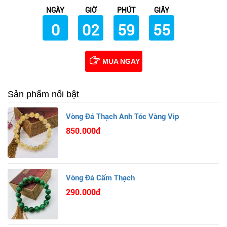
NGÀY
GIỜ
PHÚT
GIÂY
0
02
59
53
MUA NGAY
Sản phẩm nổi bật
Vòng Đá Thạch Anh Tóc Vàng Vip
850.000đ
Vòng Đá Cẩm Thạch
290.000đ