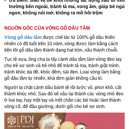
Ưu điểm: Bảo vệ bé khỏi những tác động xấu từ môi
trường bên ngoài, tránh tà ma, vong âm, giúp bé ngủ
ngon, không nói mớ, không ra mồ hôi trộm
NGUỒN GỐC CỦA VÒNG GỖ DÂU TẰM
Vòng gỗ dâu tằm
được chế tác từ 100% gỗ dâu thiên
nhiên có độ tuổi trên 10 năm, vòng được làm bằng cách
tiện lõi gỗ dâu tằm thành dạng hạt tròn, xâu thành chuỗi.
Tục lệ xưa, ông cha ta lấy cành dâu tằm làm vòng đeo tay
cho trẻ sơ sinh và trẻ nhỏ để tránh tà ma, tránh giật mình,
tránh khóc dạ đề, khóc đêm, sài đẹn. Loại vòng làm bằng
gỗ dâu tằm tự nhiên, khá đơn giản không cầu kì.
Người ta chặt cành dâu bánh tẻ rồi tước vỏ, phơi khô, cắt
thành khúc nhỏ. Sau đó sẽ xâu lại thành các vòng nhỏ đeo
ở hai tay, hay một tay và một chân các bé hoặc làm thành
vòng cổ, để đầu giường, dưới gối cho bé sơ sinh.