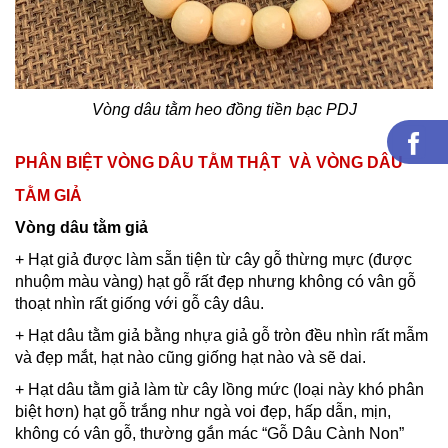
Vòng dâu tằm heo đồng tiền bạc PDJ
PHÂN BIỆT VÒNG DÂU TẰM THẬT VÀ VÒNG DÂU
TẰM GIẢ
Vòng dâu tằm giả
+ Hạt giả được làm sẵn tiện từ cây gỗ thừng mực (được
nhuộm màu vàng) hạt gỗ rất đẹp nhưng không có vân gỗ
thoạt nhìn rất giống với gỗ cây dâu.
+ Hạt dâu tằm giả bằng nhựa giả gỗ tròn đều nhìn rất mẫm
và đẹp mắt, hạt nào cũng giống hạt nào và sẽ dai.
+ Hạt dâu tằm giả làm từ cây lồng mức (loại này khó phân
biệt hơn) hạt gỗ trắng như ngà voi đẹp, hấp dẫn, mịn,
không có vân gỗ, thường gắn mác “Gỗ Dâu Cành Non”