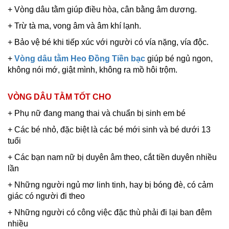
+ Vòng dâu tằm giúp điều hòa, cân bằng âm dương.
+ Trừ tà ma, vong âm và âm khí lạnh.
+ Bảo vệ bé khi tiếp xúc với người có vía nặng, vía độc.
+
Vòng dâu tằm Heo Đồng Tiền bạc
giúp bé ngủ ngon,
không nói mớ, giật mình, không ra mồ hôi trộm.
VÒNG DÂU TẰM TỐT CHO
+ Phụ nữ đang mang thai và chuẩn bị sinh em bé
+ Các bé nhỏ, đặc biệt là các bé mới sinh và bé dưới 13
tuổi
+ Các bạn nam nữ bị duyên âm theo, cắt tiền duyên nhiều
lần
+ Những người ngủ mơ linh tinh, hay bị bóng đè, có cảm
giác có người đi theo
+ Những người có công việc đặc thù phải đi lại ban đêm
nhiều