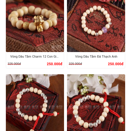
XEM CHI TIẾT
XEM CHI TIẾT
Vòng Dâu Tằm Charm 12 Con Giáp Bạc Si Vàng
Vòng Dâu Tằm Đá Thạch Anh
325.000đ
250.000đ
325.000đ
250.000đ
XEM CHI TIẾT
XEM CHI TIẾT