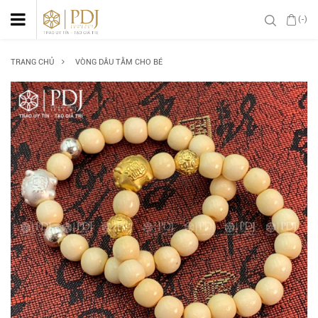
(-)
TRANG CHỦ
VÒNG DÂU TẰM CHO BÉ