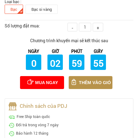
Loại bạc :
Bạc
Bạc si vàng
Số lượng đặt mua:
-
+
Chương trình khuyến mại sẽ kết thúc sau
NGÀY
GIỜ
PHÚT
GIÂY
0
02
59
53
MUA NGAY
THÊM VÀO GIỎ
Chính sách của PDJ
Free Ship toàn quốc
Đổi trả trong vòng 7 ngày
Bảo hành 12 tháng