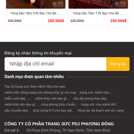
Vòng Dâu Tằm 9 Bi Bạc Cho Bé Gái
Vòng Dâu Tằm 7 Bi Bạc Cho Bé Trai
325.000đ
250.000đ
325.000đ
250.000đ
Đăng ký nhận thông tin khuyến mại
Đăng ký
XEM CHI TIẾT
XEM CHI TIẾT
Danh mục được quan tâm nhiều
Top 10 trang sức theo mệnh hỏa cho nam
mệnh mộc dùng trang sức phong thủy gì cho hợp
trang sức mệnh hỏa ....
nhẫn cưới đẹp ......
mệnh thủy nên đeo gì....
cầu đá phong thủy đẹp
mệnh Kim nên đeo gì...
vòng phong thủy chuẩn...
trang sức cho mệnh thổ...
dây chuyền đẹp..
Quà mùng 8-3 cho bạn gái...
Vòng tay đá thạch anh tóc vàng
CÔNG TY CỔ PHẦN TRANG SỨC PDJ PHƯƠNG ĐÔNG
Cơ sở 1:
59 Phan Đình Phùng, TP Nam Định, Tỉnh Nam Định