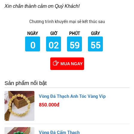
Xin chân thành cảm ơn Quý Khách!
Chương trình khuyến mại sẽ kết thúc sau
NGÀY
GIỜ
PHÚT
GIÂY
0
02
59
54
MUA NGAY
Sản phẩm nổi bật
Vòng Đá Thạch Anh Tóc Vàng Vip
850.000đ
Vòng Đá Cẩm Thạch