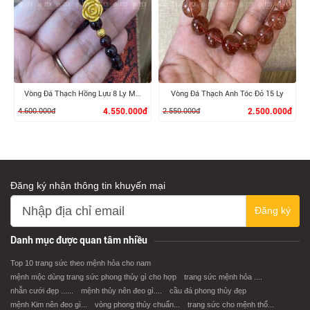
XEM CHI TIẾT
XEM CHI TIẾT
Vòng Đá Thạch Hồng Lựu 8 Ly Mix Charm Hoa Hồng, Bi vàng 24K
Vòng Đá Thạch Anh Tóc Đỏ 15 Ly
4.600.000đ
4.550.000đ
2.550.000đ
2.500.000đ
Đăng ký nhận thông tin khuyến mại
Đăng ký
XEM CHI TIẾT
XEM CHI TIẾT
Danh mục được quan tâm nhiều
Top 10 trang sức theo mệnh hỏa cho nam
mệnh mộc dùng trang sức phong thủy gì cho hợp
trang sức mệnh hỏa ....
nhẫn cưới đẹp ......
mệnh thủy nên đeo gì....
cầu đá phong thủy đẹp
mệnh Kim nên đeo gì...
vòng phong thủy chuẩn...
trang sức cho mệnh thổ...