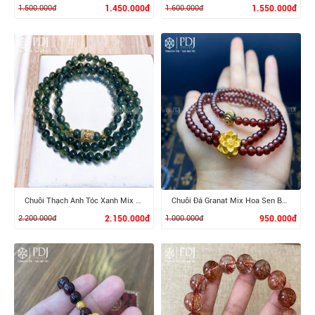
1.500.000đ
1.450.000đ
1.600.000đ
1.550.000đ
XEM CHI TIẾT
XEM CHI TIẾT
Chuỗi Thạch Anh Tóc Xanh Mix Charm Trụ Vàng 10K
Chuỗi Đá Granat Mix Hoa Sen Bạc Si
2.200.000đ
2.150.000đ
1.000.000đ
950.000đ