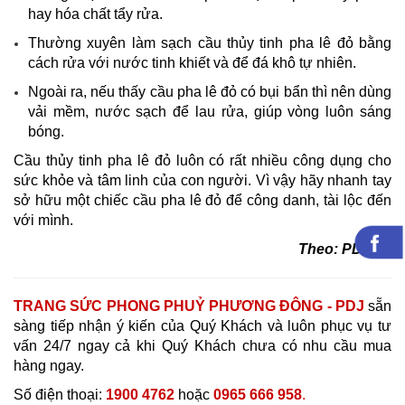
hay hóa chất tẩy rửa.
Thường xuyên làm sạch cầu thủy tinh pha lê đỏ bằng
cách rửa với nước tinh khiết và để đá khô tự nhiên.
Ngoài ra, nếu thấy cầu pha lê đỏ có bụi bẩn thì nên dùng
vải mềm, nước sạch để lau rửa, giúp vòng luôn sáng
bóng.
Cầu thủy tinh pha lê đỏ luôn có rất nhiều công dụng cho
sức khỏe và tâm linh của con người. Vì vậy hãy nhanh tay
sở hữu một chiếc cầu pha lê đỏ để công danh, tài lộc đến
với mình.
Theo: PDJ.vn
TRANG SỨC PHONG PHUỶ PHƯƠNG ĐÔNG - PDJ
sẵn
sàng tiếp nhận ý kiến của Quý Khách và luôn phục vụ tư
vấn 24/7 ngay cả khi Quý Khách chưa có nhu cầu mua
hàng ngay.
Số điện thoại:
1900 4762
hoặc
0965 666 958
.