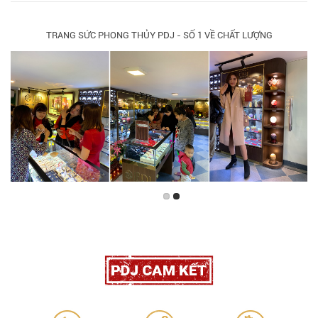
TRANG SỨC PHONG THỦY PDJ - SỐ 1 VỀ CHẤT LƯỢNG