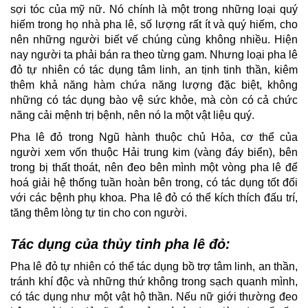
sợi tóc của mỹ nữ. Nó chính là một trong những loại quý
hiếm trong họ nhà pha lê, số lượng rất ít và quý hiếm, cho
nên những người biết vế chúng cùng không nhiều. Hiện
nay người ta phải bán ra theo từng gam. Nhưng loại pha lê
đỏ tự nhiên có tác dụng tâm linh, an tịnh tinh thần, kiêm
thêm khả năng hàm chứa năng lượng đặc biệt, không
những có tác dụng bào vệ sức khỏe, mà còn có cả chức
năng cải mệnh trị bệnh, nên nó la một vật liệu quý.
Pha lê đỏ trong Ngũ hành thuộc chủ Hỏa, cơ thể của
người xem vốn thuộc Hải trung kim (vàng đáy biển), bên
trong bị thất thoát, nên đeo bên mình một vòng pha lê để
hoá giải hệ thống tuần hoàn bên trong, có tác dụng tốt đối
với các bệnh phụ khoa. Pha lê đỏ có thể kích thích đấu trí,
tăng thêm lòng tự tin cho con người.
Tác dụng của thủy tinh pha lê đỏ:
Pha lê đỏ tự nhiên có thể tác dụng bồ trợ tâm linh, an thần,
tránh khí độc và những thứ không trong sạch quanh mình,
có tác dụng như một vật hộ thần. Nếu nữ giới thường đeo