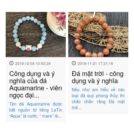
2019-12-04 10:53:24
2019-11-21 17:21:16
Công dụng và ý
Đá mặt trời - công
nghĩa của đá
dụng và ý nghĩa
Aquamarine - viên
Nếu như am hiểu về các
ngọc đại...
loại đá quý phong thủy thì
chắc chắn rằng Đá mặt
Tên đá Aquamarine được
trời...
bắt nguồn từ tiếng LaTin
“Aqua” là nước, “ mare” là...