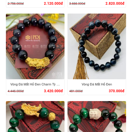
2.756.000đ
3.666.000đ
2.120.000đ
2.820.000đ
XEM CHI TIẾT
XEM CHI TIẾT
Vòng Đá Mắt Hổ Đen Charm Tỳ Hưu Cưỡi Gậy Như Ý Vàng 24K
Vòng Đá Mắt Hổ Đen
4.446.000đ
481.000đ
3.420.000đ
370.000đ