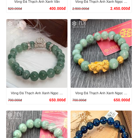
Vòng Đá Thạch Anh Xanh Vân
Vòng Đá Thạch Anh Xanh Ngọc Charm Túi Tiền 24K
520.000đ
2.500.000đ
400.000đ
2.450.000đ
XEM CHI TIẾT
XEM CHI TIẾT
Vòng Đá Thạch Anh Xanh Ngọc 8 Ly Charm Hoa Đá Bạc
Vòng Đá Thạch Anh Xanh Ngọc 10 Ly Charm Tỳ Hưu Bạc Si
700.000đ
700.000đ
650.000đ
650.000đ