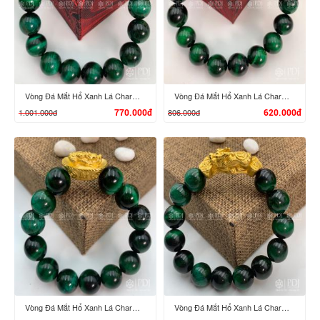
XEM CHI TIẾT
XEM CHI TIẾT
Vòng Đá Mắt Hổ Xanh Lá Charm Đầu Rồng Bi Kim Tiền Bạc Si Vàng
Vòng Đá Mắt Hổ Xanh Lá Charm Đầu Phật Bạc Ta
1.001.000đ
806.000đ
770.000đ
620.000đ
XEM CHI TIẾT
XEM CHI TIẾT
Vòng Đá Mắt Hổ Xanh Lá Charm Tỳ Hưu Cưỡi Đĩnh Vàng 24K
Vòng Đá Mắt Hổ Xanh Lá Charm Tỳ Hưu Cưỡi Gậy Như Ý Vàng 24K