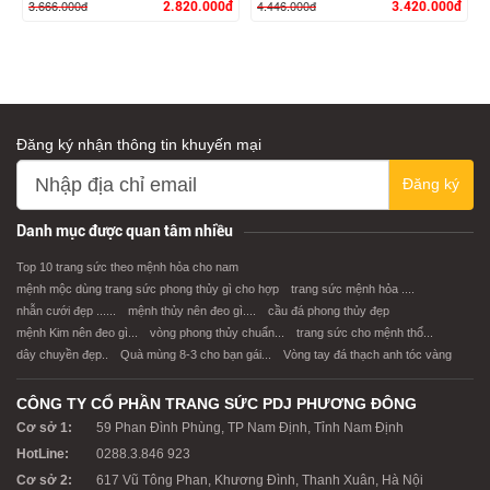
3.666.000đ
4.446.000đ
2.820.000đ
3.420.000đ
Đăng ký nhận thông tin khuyến mại
XEM CHI TIẾT
XEM CHI TIẾT
Đăng ký
Danh mục được quan tâm nhiều
Top 10 trang sức theo mệnh hỏa cho nam
mệnh mộc dùng trang sức phong thủy gì cho hợp
trang sức mệnh hỏa ....
nhẫn cưới đẹp ......
mệnh thủy nên đeo gì....
cầu đá phong thủy đẹp
mệnh Kim nên đeo gì...
vòng phong thủy chuẩn...
trang sức cho mệnh thổ...
dây chuyền đẹp..
Quà mùng 8-3 cho bạn gái...
Vòng tay đá thạch anh tóc vàng
CÔNG TY CỔ PHẦN TRANG SỨC PDJ PHƯƠNG ĐÔNG
Cơ sở 1:
59 Phan Đình Phùng, TP Nam Định, Tỉnh Nam Định
HotLine:
0288.3.846 923
Cơ sở 2:
617 Vũ Tông Phan, Khương Đình, Thanh Xuân, Hà Nội