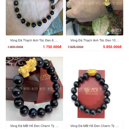
XEM CHI TIẾT
XEM CHI TIẾT
Vòng Đá Thạch Anh Tóc Đen 6 Ly Vàng 10K
Vòng Đá Thạch Anh Tóc Đen 10 Ly Charm Tỳ Hưu Cưỡi Gậy Như Ý 24K
1.800.000đ
7.605.000đ
1.750.000đ
5.850.000đ
XEM CHI TIẾT
XEM CHI TIẾT
Vòng Đá Mắt Hổ Đen Charm Tỳ Hưu Vàng 24K
Vòng Đá Mắt Hổ Đen Charm Tỳ Hưu Cưỡi Đĩnh Vàng 24K