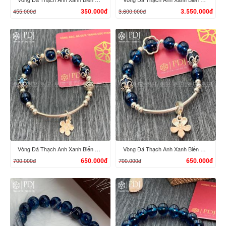
455.000đ
3.600.000đ
350.000đ
3.550.000đ
XEM CHI TIẾT
XEM CHI TIẾT
Vòng Đá Thạch Anh Xanh Biển 8 Ly Chi Tiết Hoa Bạc
Vòng Đá Thạch Anh Xanh Biển 8 Ly Chi Tiết Bạc Hoa
700.000đ
700.000đ
650.000đ
650.000đ