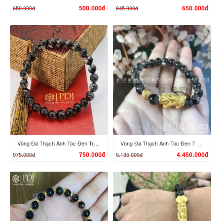
650.000đ
845.000đ
500.000đ
650.000đ
XEM CHI TIẾT
XEM CHI TIẾT
Vòng Đá Thạch Anh Tóc Đen Trong
Vòng Đá Thạch Anh Tóc Đen 7 Ly Charm Tỳ Hưu 24K
975.000đ
5.135.000đ
750.000đ
4.450.000đ