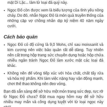
mặt Di Lặc... làm từ loại đá quý này.
Ngọc Đỏ còn được xem là biểu tượng của tình yêu nồng
cháy. Do đó, nhẫn Ngọc Đỏ là món quà truyền thống của
những cặp vợ chồng nhân dịp kỷ niệm 40 năm ngày
cưới.
Cách bảo quản
Ngọc Đỏ có độ cứng là 9,0 Mohs, chỉ sau moissanit và
kim cương nên việc bảo quản rất dễ dàng. Tuy nhiên
nên cất trong hộp trang sức chuyên dụng hoặc hộp chứa
nhiều ngăn tránh Ngọc Đỏ làm xước mặt các loại đá
khác.
Không nên để vòng tiếp xúc với hóa chất, chất tẩy rửa
và hóa mỹ phẩm. Khi làm việc nặng hay vận động mạnh,
chơi thể thao không nên đeo vòng.
Bạn đã sẵn sàng để sở hữu một món trang sức đẹp, rực rỡ
từ Ngọc Đỏ chưa? Đặt mua ngay hôm nay để sở hữu
nhiều may mắn và công dụng tuyệt vời từ loại ngọc này