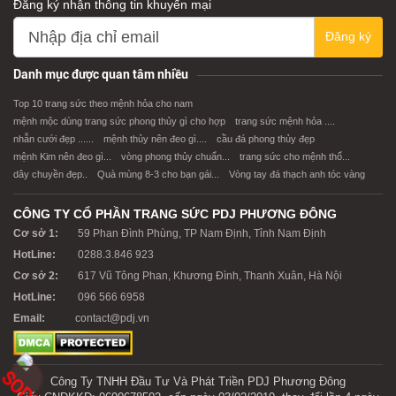
Đăng ký nhận thông tin khuyến mại
Đăng ký
XEM CHI TIẾT
XEM CHI TIẾT
Danh mục được quan tâm nhiều
Top 10 trang sức theo mệnh hỏa cho nam
mệnh mộc dùng trang sức phong thủy gì cho hợp
trang sức mệnh hỏa ....
nhẫn cưới đẹp ......
mệnh thủy nên đeo gì....
cầu đá phong thủy đẹp
mệnh Kim nên đeo gì...
vòng phong thủy chuẩn...
trang sức cho mệnh thổ...
dây chuyền đẹp..
Quà mùng 8-3 cho bạn gái...
Vòng tay đá thạch anh tóc vàng
CÔNG TY CỔ PHẦN TRANG SỨC PDJ PHƯƠNG ĐÔNG
Cơ sở 1:
59 Phan Đình Phùng, TP Nam Định, Tỉnh Nam Định
HotLine:
0288.3.846 923
Cơ sở 2:
617 Vũ Tông Phan, Khương Đình, Thanh Xuân, Hà Nội
HotLine:
096 566 6958
Email:
contact@pdj.vn
Công Ty TNHH Đầu Tư Và Phát Triền PDJ Phương Đông