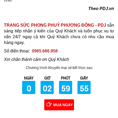
nhé!
Theo PDJ.vn
TRANG SỨC PHONG PHUỶ PHƯƠNG ĐÔNG - PDJ
sẵn
sàng tiếp nhận ý kiến của Quý Khách và luôn phục vụ tư
vấn 24/7 ngay cả khi Quý Khách chưa có nhu cầu mua
hàng ngay.
Số điện thoại:
0965.666.958
Xin chân thành cảm ơn Quý Khách
Chương trình khuyến mại sẽ kết thúc sau
NGÀY
GIỜ
PHÚT
GIÂY
0
02
59
53
MUA NGAY