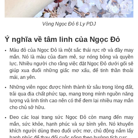
Vòng Ngọc Đỏ 6 Ly​ PDJ
Ý nghĩa về tâm linh của Ngọc Đỏ
Màu đỏ của Ngọc Đỏ là một sắc thái rực rỡ và đầy may
mắn. Nó là màu của đam mê, sự nóng bỏng và quyền
lực. Nhiều người cho rằng việc đặt Ngọc Đỏ dưới gối sẽ
giúp xua đuổi những giấc mơ xấu, để tinh thần thoải
mái, an yên.
Những viên ngọc được hình thành từ sâu trong lòng đất,
trải qua địa chất phức tạp, mang trong mình nguồn năng
lượng và linh tính cao nên có thể đem lại nhiều may mắn
cho chủ sở hữu.
Đeo các loại trang sức Ngọc Đỏ còn mang đến may
mắn, sức khỏe, hạnh phúc và sự bình yên. Nó khuyến
khích người dùng theo đuổi ước mơ, chủ động nắm lấy
hạnh phúc để thay đổi cuộc sống theo hướng tích cực.