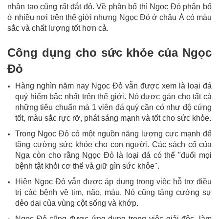
nhân tạo cũng rất đắt đỏ. Về phân bố thì Ngọc Đỏ phân bố
ở nhiều nơi trên thế giới nhưng Ngọc Đỏ ở châu Á có màu
sắc và chất lượng tốt hơn cả.
Công dụng cho sức khỏe của Ngọc
Đỏ
Hàng nghìn năm nay Ngọc Đỏ vẫn được xem là loại đá
quý hiếm bậc nhất trên thế giới. Nó được gán cho tất cả
những tiêu chuẩn mà 1 viên đá quý cần có như độ cứng
tốt, màu sắc rực rỡ, phát sáng mạnh và tốt cho sức khỏe.
Trong Ngọc Đỏ có một nguồn năng lượng cực mạnh để
tăng cường sức khỏe cho con người. Các sách cổ của
Nga còn cho rằng Ngọc Đỏ là loại đá có thể "đuổi mọi
bệnh tật khỏi cơ thể và giữ gìn sức khỏe".
Hiện Ngọc Đỏ vẫn được áp dụng trong việc hỗ trợ điều
trị các bệnh về tim, não, máu. Nó cũng tăng cường sự
dẻo dai của vùng cột sống và khớp.
Ngọc Đỏ cũng được ứng dụng trong việc giải độc, làm