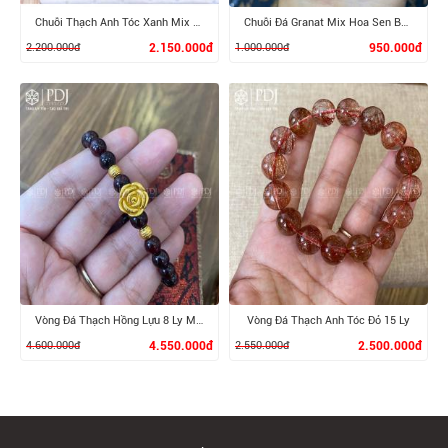
Chuỗi Thạch Anh Tóc Xanh Mix Charm Trụ Vàng 10K
Chuỗi Đá Granat Mix Hoa Sen Bạc Si
2.200.000đ
2.150.000đ
1.000.000đ
950.000đ
XEM CHI TIẾT
XEM CHI TIẾT
Vòng Đá Thạch Hồng Lựu 8 Ly Mix Charm Hoa Hồng, Bi vàng 24K
Vòng Đá Thạch Anh Tóc Đỏ 15 Ly
4.600.000đ
4.550.000đ
2.550.000đ
2.500.000đ