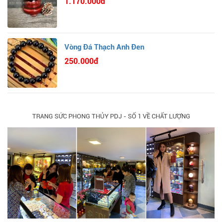
1.170.000đ
Vòng Đá Thạch Anh Đen
250.000đ
TRANG SỨC PHONG THỦY PDJ - SỐ 1 VỀ CHẤT LƯỢNG