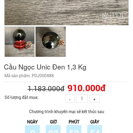
Cầu Ngọc Unic Đen 1,3 Kg
Mã sản phẩm: PDJ000488
910.000đ
1.183.000đ
Số lượng đặt mua:
-
+
Chương trình khuyến mại sẽ kết thúc sau
NGÀY
GIỜ
PHÚT
GIÂY