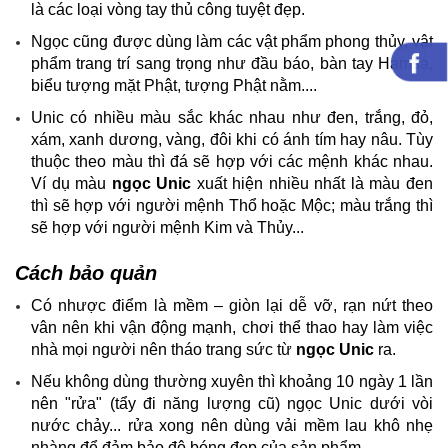
là các loại vòng tay thủ công tuyệt đẹp.
Ngọc cũng được dùng làm các vật phẩm phong thủy, vật
phẩm trang trí sang trọng như đầu báo, bàn tay Hamsa,
biểu tượng mặt Phật, tượng Phật nằm....
Unic có nhiều màu sắc khác nhau như đen, trắng, đỏ,
xám, xanh dương, vàng, đôi khi có ánh tím hay nâu. Tùy
thuộc theo màu thì đá sẽ hợp với các mệnh khác nhau.
Ví dụ màu
ngọc Unic
xuất hiện nhiều nhất là màu đen
thì sẽ hợp với người mệnh Thổ hoặc Mộc; màu trắng thì
sẽ hợp với người mệnh Kim và Thủy...
Cách bảo quản
Có nhược điểm là mềm – giòn lại dễ vỡ, rạn nứt theo
vân nên khi vận động mạnh, chơi thể thao hay làm việc
nhà mọi người nên tháo trang sức từ
ngọc Unic
ra.
Nếu không dùng thường xuyên thì khoảng 10 ngày 1 lần
nên "rửa" (tẩy đi năng lượng cũ) ngọc Unic dưới vòi
nước chảy... rửa xong nên dùng vải mềm lau khô nhẹ
nhàng để đảm bảo độ bóng đẹp của sản phẩm.