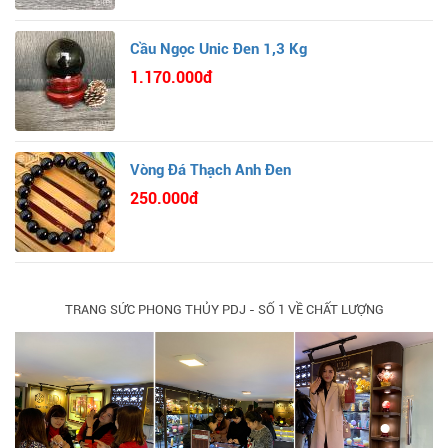
Cầu Ngọc Unic Đen 1,3 Kg
1.170.000đ
Vòng Đá Thạch Anh Đen
250.000đ
TRANG SỨC PHONG THỦY PDJ - SỐ 1 VỀ CHẤT LƯỢNG