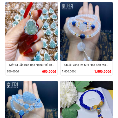
XEM CHI TIẾT
XEM CHI TIẾT
Mặt Di Lặc Bọc Bạc Ngọc Phỉ Thúy
Chuỗi Vòng Đá Mix Hoa Sen Moonstone
700.000đ
650.000đ
1.600.000đ
1.550.000đ
XEM CHI TIẾT
XEM CHI TIẾT