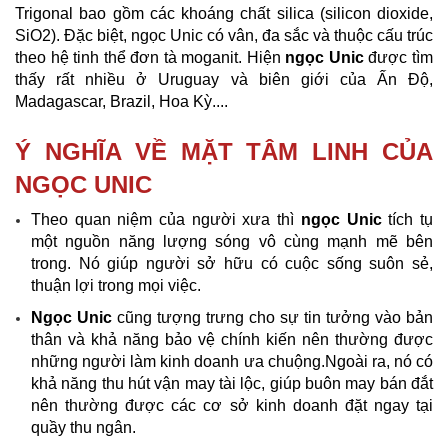
Trigonal bao gồm các khoáng chất silica (silicon dioxide,
SiO2). Đặc biệt, ngọc Unic có vân, đa sắc và thuộc cấu trúc
theo hệ tinh thể đơn tà moganit. Hiện
ngọc Unic
được tìm
thấy rất nhiều ở Uruguay và biên giới của Ấn Độ,
Madagascar, Brazil, Hoa Kỳ....
Ý NGHĨA VỀ MẶT TÂM LINH CỦA
NGỌC UNIC
Theo quan niệm của người xưa thì
ngọc Unic
tích tụ
một nguồn năng lượng sóng vô cùng mạnh mẽ bên
trong. Nó giúp người sở hữu có cuộc sống suôn sẻ,
thuận lợi trong mọi việc.
Ngọc Unic
cũng tượng trưng cho sự tin tưởng vào bản
thân và khả năng bảo vệ chính kiến nên thường được
những người làm kinh doanh ưa chuộng.
Ngoài ra, nó có
khả năng thu hút vận may tài lộc, giúp buôn may bán đắt
nên thường được các cơ sở kinh doanh đặt ngay tại
quầy thu ngân.