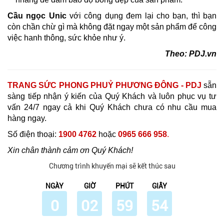
Cầu ngọc Unic
với công dụng đem lại cho bạn, thì bạn
còn chần chừ gì mà không đặt ngay một sản phẩm để công
việc hanh thông, sức khỏe như ý.
Theo: PDJ.vn
TRANG SỨC PHONG PHUỶ PHƯƠNG ĐÔNG - PDJ
sẵn
sàng tiếp nhận ý kiến của Quý Khách và luôn phục vụ tư
vấn 24/7 ngay cả khi Quý Khách chưa có nhu cầu mua
hàng ngay.
Số điện thoại:
1900 4762
hoặc
0965 666 958
.
Xin chân thành cảm ơn Quý Khách!
Chương trình khuyến mại sẽ kết thúc sau
NGÀY
GIỜ
PHÚT
GIÂY
0
02
59
53