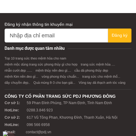
Đăng ký nhận thông tin khuyến mại
Đăng ký
XEM CHI TIẾT
XEM CHI TIẾT
Danh mục được quan tâm nhiều
Top 10 trang sức theo mệnh hỏa cho nam
mệnh mộc dùng trang sức phong thủy gì cho hợp
trang sức mệnh hỏa ....
nhẫn cưới đẹp ......
mệnh thủy nên đeo gì....
cầu đá phong thủy đẹp
mệnh Kim nên đeo gì...
vòng phong thủy chuẩn...
trang sức cho mệnh thổ...
dây chuyền đẹp..
Quà mùng 8-3 cho bạn gái...
Vòng tay đá thạch anh tóc vàng
CÔNG TY CỔ PHẦN TRANG SỨC PDJ PHƯƠNG ĐÔNG
Cơ sở 1:
59 Phan Đình Phùng, TP Nam Định, Tỉnh Nam Định
HotLine:
0288.3.846 923
Cơ sở 2:
617 Vũ Tông Phan, Khương Đình, Thanh Xuân, Hà Nội
HotLine:
096 566 6958
Email:
contact@pdj.vn