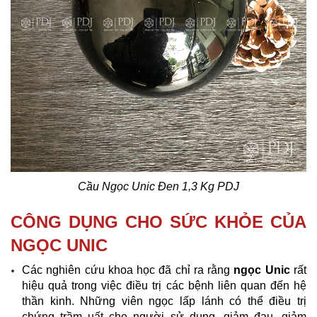
Cầu Ngọc Unic Đen 1,3 Kg PDJ​
CÔNG DỤNG CHO SỨC KHỎE CỦA
NGỌC UNIC
Các nghiên cứu khoa học đã chỉ ra rằng
ngọc Unic
rất
hiệu quả trong việc điều trị các bệnh liên quan đến hệ
thần kinh. Những viên ngọc lấp lánh có thể điều trị
chứng trầm uất cho người sử dụng, giảm đau, giảm