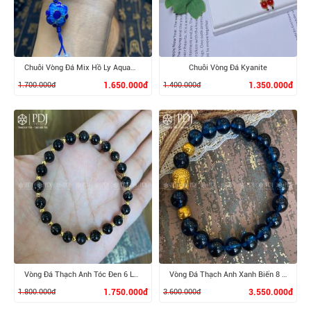
Chuỗi Vòng Đá Mix Hồ Ly Aquamarine
Chuỗi Vòng Đá Kyanite
1.700.000đ
1.650.000đ
1.400.000đ
1.350.000đ
XEM CHI TIẾT
XEM CHI TIẾT
Vòng Đá Thạch Anh Tóc Đen 6 Ly Vàng 10K
Vòng Đá Thạch Anh Xanh Biển 8 Ly Mix Charm Phật, Bi 24K
1.800.000đ
1.750.000đ
3.600.000đ
3.550.000đ