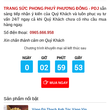
TRANG SỨC PHONG PHUỶ PHƯƠNG ĐÔNG - PDJ
sẵn
sàng tiếp nhận ý kiến của Quý Khách và luôn phục vụ tư
vấn 24/7 ngay cả khi Quý Khách chưa có nhu cầu mua
hàng ngay.
Số điện thoại:
0965.666.958
Xin chân thành cảm ơn Quý Khách
Chương trình khuyến mại sẽ kết thúc sau
NGÀY
GIỜ
PHÚT
GIÂY
0
02
59
51
MUA NGAY
Sản phẩm nổi bật
Vòng Đá Thạch Anh Tóc Vàng Vip