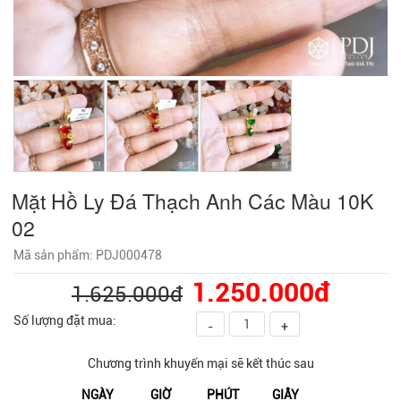
Mặt Hồ Ly Đá Thạch Anh Các Màu 10K
02
Mã sản phẩm: PDJ000478
1.250.000đ
1.625.000đ
Số lượng đặt mua:
-
+
Chương trình khuyến mại sẽ kết thúc sau
NGÀY
GIỜ
PHÚT
GIÂY