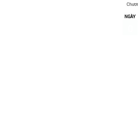
Chươn
NGÀY
0