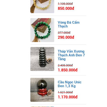
1.105.000đ
850.000đ
Vòng Đá Cẩm
Thạch
377.000đ
290.000đ
Tháp Văn Xương
Thạch Anh Đen 7
Tầng
2.405.000đ
1.850.000đ
Cầu Ngọc Unic
Đen 1,3 Kg
1.521.000đ
1.170.000đ