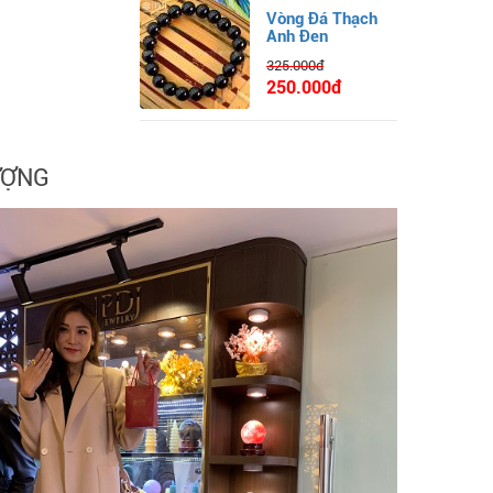
Vòng Đá Thạch
Anh Đen
325.000đ
250.000đ
ƯỢNG