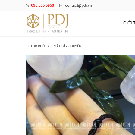
096 566 6958
contact@pdj.vn
GIỚI 
TRANG CHỦ
MẶT DÂY CHUYỀN