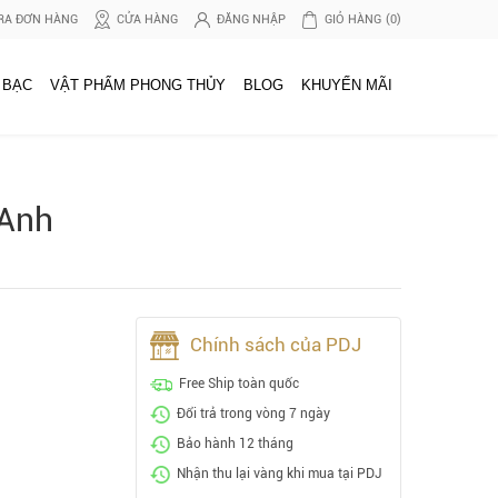
RA ĐƠN HÀNG
CỬA HÀNG
ĐĂNG NHẬP
GIỎ HÀNG
(0)
 BẠC
VẬT PHẨM PHONG THỦY
BLOG
KHUYẾN MÃI
 Anh
Chính sách của PDJ
Free Ship toàn quốc
Đổi trả trong vòng 7 ngày
Bảo hành 12 tháng
Nhận thu lại vàng khi mua tại PDJ