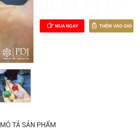
0
02
59
54
MUA NGAY
THÊM VÀO GIỎ
MÔ TẢ SẢN PHẨM