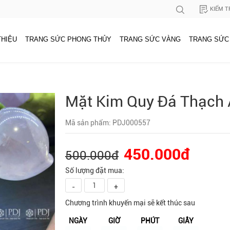
KIỂM T
THIỆU
TRANG SỨC PHONG THỦY
TRANG SỨC VÀNG
TRANG SỨC
Mặt Kim Quy Đá Thạch
Mã sản phẩm: PDJ000557
450.000đ
500.000đ
Số lượng đặt mua:
-
+
Chương trình khuyến mại sẽ kết thúc sau
NGÀY
GIỜ
PHÚT
GIÂY