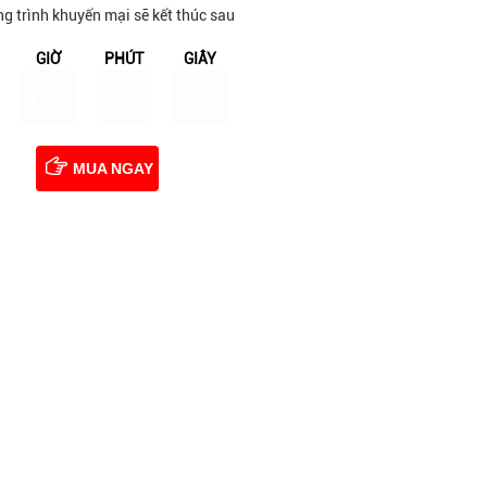
g trình khuyến mại sẽ kết thúc sau
GIỜ
PHÚT
GIÂY
02
59
54
MUA NGAY