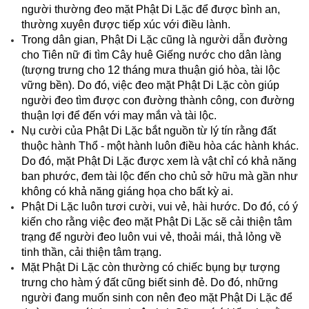
người thường đeo mặt Phật Di Lặc để được bình an,
thường xuyên được tiếp xúc với điều lành.
Trong dân gian, Phật Di Lặc cũng là người dẫn đường
cho Tiên nữ đi tìm Cây huê Giếng nước cho dân làng
(tượng trưng cho 12 tháng mưa thuận gió hòa, tài lộc
vững bền). Do đó, việc đeo mặt Phật Di Lặc còn giúp
người đeo tìm được con đường thành công, con đường
thuận lợi để đến với may mắn và tài lộc.
Nụ cười của Phật Di Lặc bắt nguồn từ lý tín rằng đất
thuộc hành Thổ - một hành luôn điều hòa các hành khác.
Do đó, mặt Phật Di Lặc được xem là vật chỉ có khả năng
ban phước, đem tài lộc đến cho chủ sở hữu mà gần như
không có khả năng giáng họa cho bất kỳ ai.
Phật Di Lặc luôn tươi cười, vui vẻ, hài hước. Do đó, có ý
kiến cho rằng việc đeo mặt Phật Di Lặc sẽ cải thiện tâm
trạng để người đeo luôn vui vẻ, thoải mái, thả lỏng về
tinh thần, cải thiện tâm trạng.
Mặt Phật Di Lặc còn thường có chiếc bụng bự tượng
trưng cho hàm ý đất cũng biết sinh đẻ. Do đó, những
người đang muốn sinh con nên đeo mặt Phật Di Lặc để