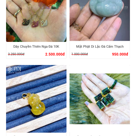
Dây Chuyền Thiên Nga Đá 10K
Mặt Phật Di Lặc Đá Cẩm Thạch
3.250.000đ
2.500.000đ
1.000.000đ
950.000đ
XEM CHI TIẾT
XEM CHI TIẾT