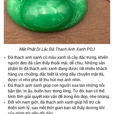
Mặt Phật Di Lặc Đá Thạch Anh Xanh PDJ
Đá thạch anh xanh có màu xanh lá cây đặc trưng, khiến
người đeo đá cảm thấy thoải mái, dễ chịu. Những sản
phẩm từ đá thạch anh xanh đang được rất nhiều khách
hàng ưa chuộng, đặc biệt là vòng dây chuyền mặt đá,
được ví như pha lê thu hút mọi ánh nhìn.
Đá thạch anh xanh giúp con người xua tan những nỗi
bận tân, lo âu, buồn bực trong lòng. Từ đó, bạn có thể
bình tĩnh giải quyết mọi vấn đề trong êm đẹp, nhẹ nhàng.
Đối với nam giới, đá thạch anh xanh giúp hỗ trợ cải
thiện sinh lý, sau một thời gian bạn sẽ thấy dương khí
của mình trở nên dồi dào.