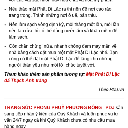
Nếu tháo mặt Phật Di Lặc ra thì nên để nơi cao ráo,
trang trọng. Tránh những nơi ô uế, bẩn thỉu.
Nên làm sạch vòng định kỳ, mỗi tháng một lần, mỗi lần
nên lau rửa thì có thể dùng nước ấm và khăn mềm để
làm sạch.
Còn chần chừ gì nữa, nhanh chóng đem may mắn về
nhà bằng cách đặt mua một mặt Phật Di Lặc nhé. Bạn
cũng có thể đặt mặt Phật Di Lặc để tặng cho những
người thân yêu như một lời chúc tuyệt vời.
​Tham khảo thêm sản phẩm tương tự:
Mặt Phật Di Lặc
đá Thạch Anh trắng
Theo PDJ.vn
TRANG SỨC PHONG PHUỶ PHƯƠNG ĐÔNG - PDJ
sẵn
sàng tiếp nhận ý kiến của Quý Khách và luôn phục vụ tư
vấn 24/7 ngay cả khi Quý Khách chưa có nhu cầu mua
hàng ngay.