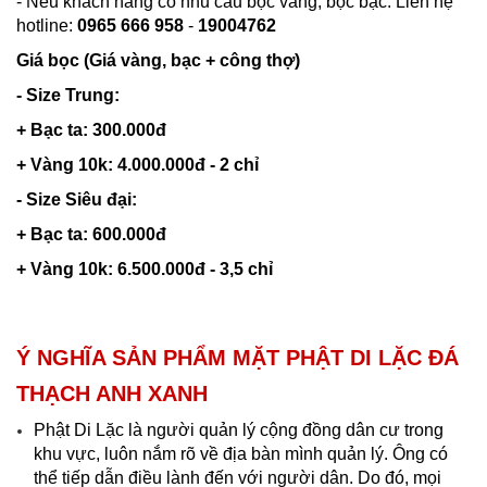
- Nếu khách hàng có nhu cầu bọc vàng, bọc bạc: Liên hệ
hotline:
0965 666 958
-
19004762
Giá bọc (Giá vàng, bạc + công thợ)
- Size Trung:
+ Bạc ta: 300.000đ
+ Vàng 10k: 4.000.000đ - 2 chỉ
- Size Siêu đại:
+ Bạc ta: 600.000đ
+ Vàng 10k: 6.500.000đ - 3,5 chỉ
Ý NGHĨA SẢN PHẨM MẶT PHẬT DI LẶC ĐÁ
THẠCH ANH XANH
Phật Di Lặc là người quản lý cộng đồng dân cư trong
khu vực, luôn nắm rõ về địa bàn mình quản lý. Ông có
thể tiếp dẫn điều lành đến với người dân. Do đó, mọi