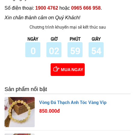
Số điện thoại:
1900 4762
hoặc
0965 666 958
.
Xin chân thành cảm ơn Quý Khách!
Chương trình khuyến mại sẽ kết thúc sau
NGÀY
GIỜ
PHÚT
GIÂY
0
02
59
53
MUA NGAY
Sản phẩm nổi bật
Vòng Đá Thạch Anh Tóc Vàng Vip
850.000đ