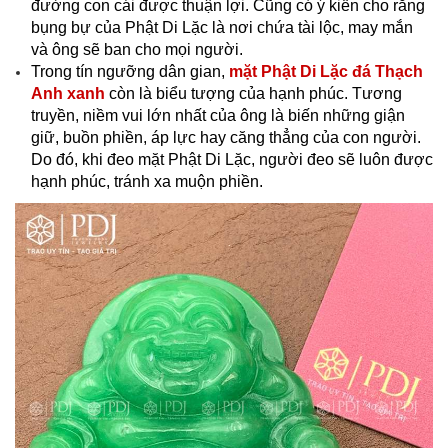
đường con cái được thuận lợi. Cũng có ý kiến cho rằng
bụng bự của Phật Di Lặc là nơi chứa tài lộc, may mắn
và ông sẽ ban cho mọi người.
Trong tín ngưỡng dân gian,
mặt Phật Di Lặc đá Thạch
Anh xanh
còn là biểu tượng của hạnh phúc. Tương
truyền, niềm vui lớn nhất của ông là biến những giận
giữ, buồn phiền, áp lực hay căng thẳng của con người.
Do đó, khi đeo mặt Phật Di Lặc, người đeo sẽ luôn được
hạnh phúc, tránh xa muộn phiền.