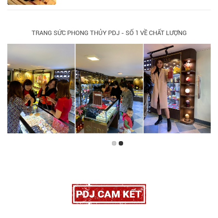
TRANG SỨC PHONG THỦY PDJ - SỐ 1 VỀ CHẤT LƯỢNG