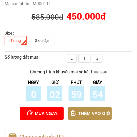
Mã sản phẩm: M000111
450.000đ
585.000đ
Size :
Trung
Siêu đại
Số lượng đặt mua:
-
+
Chương trình khuyến mại sẽ kết thúc sau
NGÀY
GIỜ
PHÚT
GIÂY
0
02
59
53
MUA NGAY
THÊM VÀO GIỎ
Chính sách của PDJ