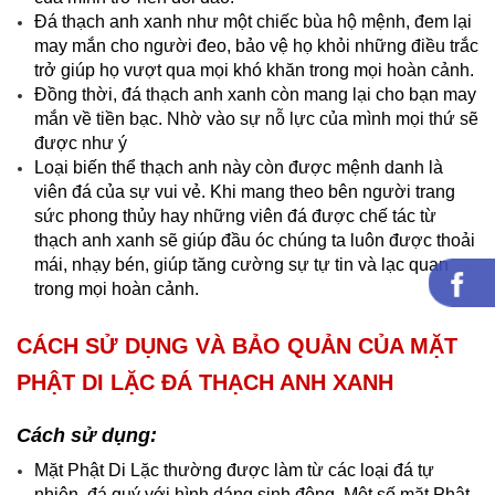
Đá thạch anh xanh như một chiếc bùa hộ mệnh, đem lại
may mắn cho người đeo, bảo vệ họ khỏi những điều trắc
trở giúp họ vượt qua mọi khó khăn trong mọi hoàn cảnh.
Đồng thời, đá thạch anh xanh còn mang lại cho bạn may
mắn về tiền bạc. Nhờ vào sự nỗ lực của mình mọi thứ sẽ
được như ý
Loại biến thể thạch anh này còn được mệnh danh là
viên đá của sự vui vẻ. Khi mang theo bên người trang
sức phong thủy hay những viên đá được chế tác từ
thạch anh xanh sẽ giúp đầu óc chúng ta luôn được thoải
mái, nhạy bén, giúp tăng cường sự tự tin và lạc quan
trong mọi hoàn cảnh.
CÁCH SỬ DỤNG VÀ BẢO QUẢN CỦA MẶT
PHẬT DI LẶC ĐÁ THẠCH ANH XANH
Cách sử dụng:
Mặt Phật Di Lặc thường được làm từ các loại đá tự
nhiên, đá quý với hình dáng sinh động. Một số mặt Phật