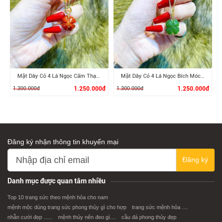
XEM CHI TIẾT
XEM CHI TIẾT
Mặt Dây Cỏ 4 Lá Ngọc Cẩm Thạch Huyết
Mặt Dây Cỏ 4 Lá Ngọc Bích Móc Vàng
1.300.000đ
1.250.000đ
1.300.000đ
1.250.000đ
Đăng ký nhận thông tin khuyến mại
Đăng ký
XEM CHI TIẾT
XEM CHI TIẾT
Danh mục được quan tâm nhiều
Top 10 trang sức theo mệnh hỏa cho nam
mệnh mộc dùng trang sức phong thủy gì cho hợp
trang sức mệnh hỏa ....
nhẫn cưới đẹp ......
mệnh thủy nên đeo gì....
cầu đá phong thủy đẹp