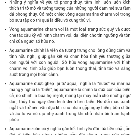
Những ý nghĩa về yếu tố phong thủy, tâm linh luôn luôn kích
thích trí tò mò và tưởng tượng của những người đam mê sưu tầm
đá phong thủy. Có một chiếc vòng aquamarine charm voi trong
bộ sưu tập đó thì quả là điều vô cùng thú vị.
Vòng aquamarine charm voi là một loại trang sức quý và được
chế tác cầu kỳ với hình charm voi, đại diện cho tín ngưỡng và tôn
chỉ của người sở hữu nó.
Aquamarine chính là viên đá tượng trưng cho lòng dũng cảm và
tĩnh hữu nghị, giúp gắn kết và chan hòa tình yêu thương giữa
con người với con người. Sở hữu vòng aquamarine với hình
charm voi tinh xảo giúp bạn luôn thông thái, tỉnh táo và sáng
suốt trong mọi hoàn cảnh.
Aquamarine được ghép lại từ aqua, nghĩa là “nước” và marina
mang ý nghĩa là “biển”, aquamarine là chính là đứa con của biển
cả, nó chính là bùa hộ mệnh, mang lại may mắn cho những ngư
dân, thủy thủ ngày đêm lênh đênh trên biển. Nó đổi màu xanh
ngắt và trở nên vẩn đục khi chủ nhân gặp nguy hiểm, bồn chồn
và âu lo và nó dịu nhẹ xanh trong khi chủ nhân bình an hạnh
phúc.
Aquamarine còn có ý nghĩa gắn kết tình yêu đôi lứa bền chặt, ăn
đời ở kiếp bên nhau, những cặp đôi dùng trang sức vòng