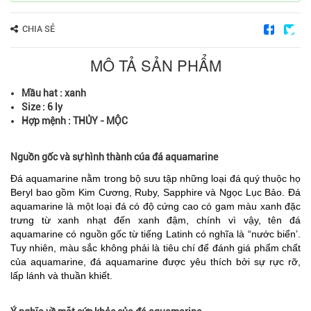
CHIA SẺ
MÔ TẢ SẢN PHẨM
Mầu hat : xanh
Size : 6 ly
Hợp mệnh : THỦY - MỘC
Nguồn gốc và sự hình thành cúa đá aquamarine
Đá aquamarine nằm trong bộ sưu tập những loại đá quý thuộc họ
Beryl bao gồm Kim Cương, Ruby, Sapphire và Ngọc Lục Bảo. Đá
aquamarine là một loại đá có độ cứng cao có gam màu xanh đặc
trưng từ xanh nhạt đến xanh đậm, chính vì vậy, tên đá
aquamarine có nguồn gốc từ tiếng Latinh có nghĩa là “nước biển’.
Tuy nhiên, màu sắc không phải là tiêu chí để đánh giá phẩm chất
của aquamarine, đá aquamarine được yêu thích bởi sự rực rỡ,
lấp lánh và thuần khiết.