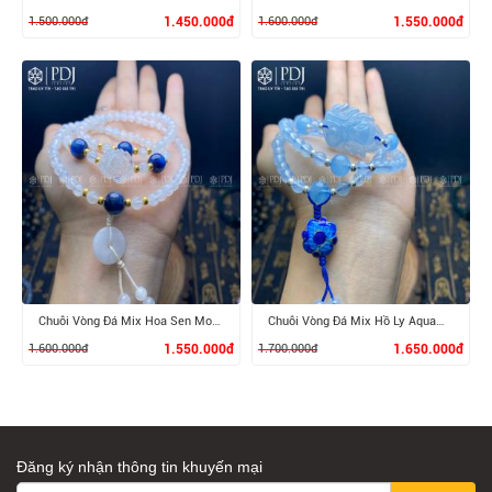
1.500.000đ
1.450.000đ
1.600.000đ
1.550.000đ
XEM CHI TIẾT
XEM CHI TIẾT
Chuỗi Vòng Đá Mix Hoa Sen Moonstone
Chuỗi Vòng Đá Mix Hồ Ly Aquamarine
1.600.000đ
1.550.000đ
1.700.000đ
1.650.000đ
Đăng ký nhận thông tin khuyến mại