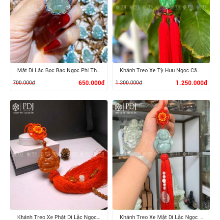
XEM CHI TIẾT
XEM CHI TIẾT
Mặt Di Lặc Bọc Bạc Ngọc Phỉ Thúy
Khánh Treo Xe Tỳ Hưu Ngọc Cẩm Thạch
700.000đ
650.000đ
1.300.000đ
1.250.000đ
XEM CHI TIẾT
XEM CHI TIẾT
Khánh Treo Xe Phật Di Lặc Ngọc Cẩm Thạch Huyết
Khánh Treo Xe Mặt Di Lặc Ngọc Cẩm Thạch