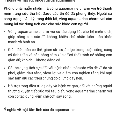
Ý nghĩa về mặt sức khỏe của đá aquamarine
Không phải ngẫu nhiên mà vòng aquamarine charm voi trở thành
món trang sức thu hút được các tín đồ đá phong thủy. Ngoài sự
sang trọng, cầu kỳ trong thiết kế, vòng aquamarine charm voi còn
mang lại tác dụng tích cực cho sức khỏe con người.
Vòng aquamarine charm voi có tác dụng tốt cho hệ miễn dịch,
giúp nâng cao sức đề kháng, khiến chủ nhân luôn luôn khỏe
mạnh và bình an.
Giúp điều hòa cơ thể, giảm stress, áp lực trong cuộc sống, củng
cố tinh thần và cân bằng cảm xúc để có thể tránh né những cơn
giận dữ, khó chịu không đáng có.
Có tác dụng tích cực đối với bệnh nhân mắc các vấn đề về da và
phổi, giảm đau răng, viêm lợi và giảm cơn nghiến răng khi ngủ
say, làm dịu các triệu chứng do dị ứng gây nên.
Hỗ trợ trong điều trị dạ dày và bệnh về gan, đối với những người
thường xuyên tiếp xúc với tàu biển, vòng aquamarine charm voi
còn có tác dụng kiềm chế cơn say sóng.
Ý nghĩa về mặt tâm linh của đá aquamarine