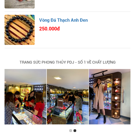
Vòng Đá Thạch Anh Đen
250.000đ
TRANG SỨC PHONG THỦY PDJ - SỐ 1 VỀ CHẤT LƯỢNG