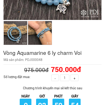
Vòng Aquamarine 6 ly charm Voi
Mã sản phẩm: PDJ000048
750.000đ
975.000đ
Số lượng đặt mua:
-
+
Chương trình khuyến mại sẽ kết thúc sau
NGÀY
GIỜ
PHÚT
GIÂY