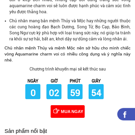
aquamarine charm voi sẽ luôn được hạnh phúc và cảm xúc tình
yêu được thăng hoa.
Chủ nhân mang bản mệnh Thủy và Mộc hay những người thuộc
các cung hoàng đạo Bạch Dương, Song Tử, Bọ Cạp, Bảo Bình,
Song Ngư cực kỳ phù hợp với loại trang sức này, nó giúp ta tránh
ra khỏi sự sợ hãi, bất an, khơi dậy sự dũng cảm và lòng nhân ái.
Chủ nhân mệnh Thủy và mệnh Mộc nên sở hữu cho mình chiếc
vòng Aquamarine charm voi có nhiều công dụng và ý nghĩa này
nhé.
Chương trình khuyến mại sẽ kết thúc sau
NGÀY
GIỜ
PHÚT
GIÂY
0
02
59
53
MUA NGAY
Sản phẩm nổi bật