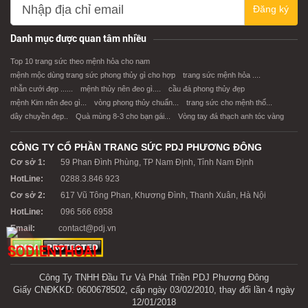
Đăng ký
XEM CHI TIẾT
XEM CHI TIẾT
Danh mục được quan tâm nhiều
Top 10 trang sức theo mệnh hỏa cho nam
mệnh mộc dùng trang sức phong thủy gì cho hợp
trang sức mệnh hỏa ....
nhẫn cưới đẹp ......
mệnh thủy nên đeo gì....
cầu đá phong thủy đẹp
mệnh Kim nên đeo gì...
vòng phong thủy chuẩn...
trang sức cho mệnh thổ...
dây chuyền đẹp..
Quà mùng 8-3 cho bạn gái...
Vòng tay đá thạch anh tóc vàng
CÔNG TY CỔ PHẦN TRANG SỨC PDJ PHƯƠNG ĐÔNG
Cơ sở 1:
59 Phan Đình Phùng, TP Nam Định, Tỉnh Nam Định
HotLine:
0288.3.846 923
Cơ sở 2:
617 Vũ Tông Phan, Khương Đình, Thanh Xuân, Hà Nội
HotLine:
096 566 6958
Email:
contact@pdj.vn
Công Ty TNHH Đầu Tư Và Phát Triền PDJ Phương Đông
Giấy CNĐKKD: 0600678502, cấp ngày 03/02/2010, thay đổi lần 4 ngày
12/01/2018