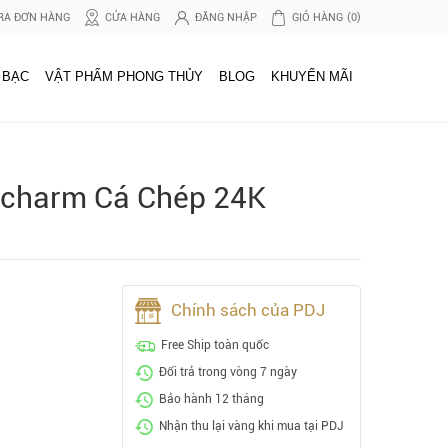
RA ĐƠN HÀNG
CỬA HÀNG
ĐĂNG NHẬP
GIỎ HÀNG
(0)
 BẠC
VẬT PHẨM PHONG THỦY
BLOG
KHUYẾN MÃI
y charm Cá Chép 24K
Chính sách của PDJ
Free Ship toàn quốc
Đổi trả trong vòng 7 ngày
Bảo hành 12 tháng
Nhận thu lại vàng khi mua tại PDJ