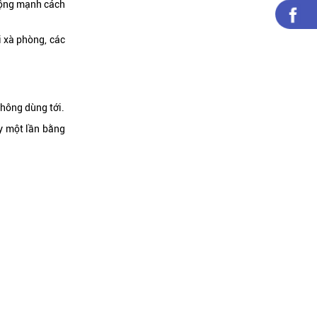
 động mạnh cách
i xà phòng, các
không dùng tới.
ay một lần bằng