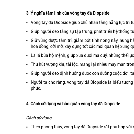
3. Ý nghĩa tâm linh của vòng tay đá Diopside
Vòng tay đá Diopside giúp chủ nhân tăng năng lực trí tuệ
Giúp người đeo tăng sự tập trung, phát triển hệ thống t
Giữ vững được tâm trí, giảm bớt tính nóng nảy, hung hă
hòa đồng, cởi mở, xây dựng tốt các mối quan hệ xung q
Là lá bùa hộ mệnh, giúp xua đuổi ma quỷ, những thế lực
Thu hút vượng khí, tài lộc, mang lại nhiều may mắn tro
Giúp người đeo định hướng được con đường cuộc đời, tạ
Người ta cho rằng, vòng tay đá Diopside là biểu tượng
phúc.
4. Cách sử dụng và bảo quản vòng tay đá Diopside
Cách sử dụng
Theo phong thủy, vòng tay đá Diopside rất phù hợp vớ