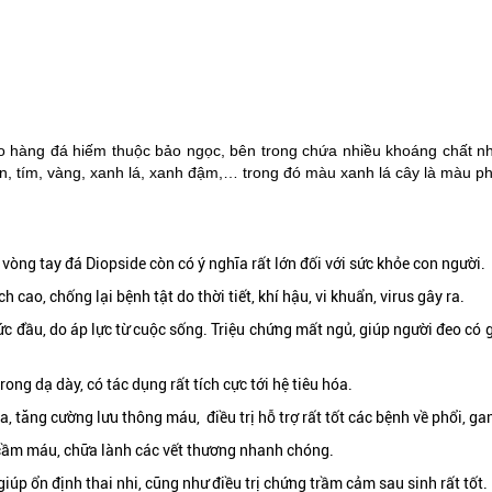
vào hàng đá hiếm thuộc bảo ngọc, bên trong chứa nhiều khoáng chất 
en, tím, vàng, xanh lá, xanh đậm,… trong đó màu xanh lá cây là màu ph
òng tay đá Diopside còn có ý nghĩa rất lớn đối với sức khỏe con người.
cao, chống lại bệnh tật do thời tiết, khí hậu, vi khuẩn, virus gây ra.
c đầu, do áp lực từ cuộc sống. Triệu chứng mất ngủ, giúp người đeo có 
ong dạ dày, có tác dụng rất tích cực tới hệ tiêu hóa.
a, tăng cường lưu thông máu, điều trị hỗ trợ rất tốt các bệnh về phổi, ga
 cầm máu, chữa lành các vết thương nhanh chóng.
iúp ổn định thai nhi, cũng như điều trị chứng trầm cảm sau sinh rất tốt.