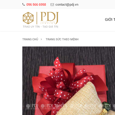
096 566 6958
contact@pdj.vn
GIỚI 
TRANG CHỦ
TRANG SỨC THEO MỆNH