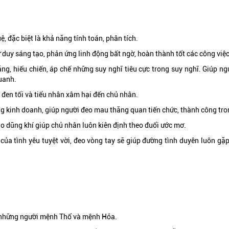
, đặc biệt là khả năng tính toán, phân tích.
ư duy sáng tạo, phản ứng linh động bất ngờ, hoàn thành tốt các công việ
ng, hiếu chiến, áp chế những suy nghĩ tiêu cực trong suy nghĩ. Giúp ng
uanh.
 đen tối và tiểu nhân xâm hại đến chủ nhân.
ng kinh doanh, giúp người đeo mau thăng quan tiến chức, thành công tro
o dũng khí giúp chủ nhân luôn kiên định theo đuổi ước mơ.
 của tình yêu tuyệt vời, đeo vòng tay sẽ giúp đường tình duyên luôn gặ
i những người mệnh Thổ và mệnh Hỏa.