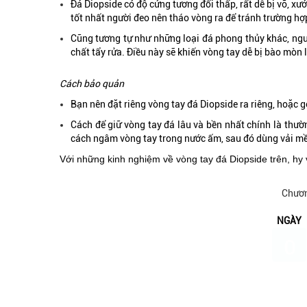
Đá Diopside có độ cứng tương đối thấp, rất dễ bị vỡ, x
tốt nhất người đeo nên tháo vòng ra để tránh trường hợ
Cũng tương tự như những loại đá phong thủy khác, ngườ
chất tẩy rửa. Điều này sẽ khiến vòng tay dễ bị bào mòn
Cách bảo quản
Bạn nên đặt riêng vòng tay đá Diopside ra riêng, hoặc 
Cách để giữ vòng tay đá lâu và bền nhất chính là thườ
cách ngâm vòng tay trong nước ấm, sau đó dùng vải m
Với những kinh nghiệm về vòng tay đá Diopside trên, hy
Chươn
NGÀY
0