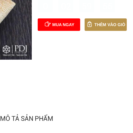
0
02
59
54
MUA NGAY
THÊM VÀO GIỎ
MÔ TẢ SẢN PHẨM