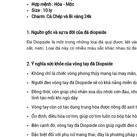
Hợp mệnh : Hỏa - Mộc
Size : 10 ly
Charm: Cá Chép và Bi vàng 24k
1. Nguồn gốc và sự ra đời của đá diopside
Đá Diopside là một trong những loại đá quý được liệt 
sắt, natri. Loại đá này có nhiều màu sắc khác nhau từ đ
2. Ý nghĩa sức khỏe của vòng tay đá Diopside
Không chỉ là chiếc vòng phong thủy mang lại may mắn, v
Người đeo vòng tay đá Diopside sẽ có khả năng miễn dịch 
Đồng thời, còn giúp chủ nhân xoa dịu nhức cơn đau, nhứ
tỉnh táo mỗi khi ngủ dậy.
Vòng tay còn có tác dụng trung hòa được nồng độ axit tr
Ổn định, điều hòa cơ tim, giúp cơ tim luôn co bóp hài hò
Bên cạnh đó, vòng tay đá Diopside còn giúp người đeo
Đặc biệt đối với phụ nữ mang thai, đây là phương pháp g