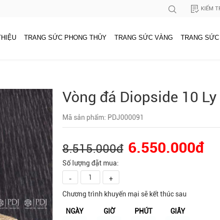
KIỂM T
THIỆU
TRANG SỨC PHONG THỦY
TRANG SỨC VÀNG
TRANG SỨC
Vòng đá Diopside 10 L
Mã sản phẩm: PDJ000091
6.550.000đ
8.515.000đ
Số lượng đặt mua:
-
+
Chương trình khuyến mại sẽ kết thúc sau
NGÀY
GIỜ
PHÚT
GIÂY