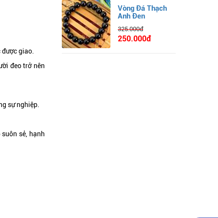
Vòng Đá Thạch
Anh Đen
325.000đ
250.000đ
c được giao.
ười đeo trở nên
ng sự nghiệp.
p suôn sẻ, hạnh