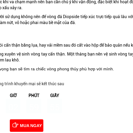
ước khi va chạm mạnh nên bạn cần chú ý khi vận động, đặc biệt khi hoạt
p xấu xảy ra.
i sử dụng không nên để vòng đá Diopside tiếp xúc trực tiếp quá lâu vớ
 làm nứt, vỡ hoặc phai màu bề mặt của đá.
gói cẩn thận bằng lụa, hay vải mềm sau đó cất vào hộp để bảo quản nếu 
ng xuyên vệ sinh vòng tay cẩn thận. Một tháng bạn nên vệ sinh vòng t
ềm lau khô.
 vọng bạn sẽ tìm ra chiếc vòng phong thủy phù hợp với mình.
g trình khuyến mại sẽ kết thúc sau
GIỜ
PHÚT
GIÂY
02
59
54
MUA NGAY