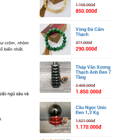
1.105.000đ
850.000đ
Vòng Đá Cẩm
Thạch
như crôm, nhôm
377.000đ
290.000đ
ổ biến nhất.
Tháp Văn Xương
Thạch Anh Đen 7
Tầng
2.405.000đ
1.850.000đ
giấc ngủ sâu và
Cầu Ngọc Unic
Đen 1,3 Kg
n.
1.521.000đ
1.170.000đ