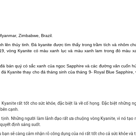
 Myanmar, Zimbabwe, Brazil.
nh lên thủy tinh. Đá kyanite được tìm thấy trong trầm tích và nhôm c
ứ 19, vòng Kyanite có màu xanh lục và màu xanh lam trong đó màu x
n đá bán quý có sắc xanh của ngọc Sapphire và các đường vân cuốn h
đá Kyanite thay cho đá tháng sinh của tháng 9- Royal Blue Sapphire, v
anite rất tốt cho sức khỏe, đặc biệt là về cổ họng. Đặc biệt những n
y bên cạnh.
nh tịnh. Những người làm lãnh đạo rất ưa chuộng vòng Kyanite, vì nó tạo
 quyết định sáng suốt.
 bạn sẽ càng cảm nhận rõ công dụng của nó rất tốt cho cả sức khỏe và t