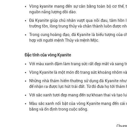
Vòng kyanite mang đến sự cân bằng toàn bộ cơ thể, t
nguồn năng lượng dồi dào.
Đá Kyanite giúp chủ nhân vượt qua nỗi đau, tâm hồn 
trường tồn, lòng trung thủy và chân thành luôn được nh
Trong cung hoàng đạo, đá Kyanite là biểu tượng của 
hợp với người mệnh Thủy và mệnh Mộc.
Đặc tính của vòng Kyanite
Với màu xanh đậm làm trang sức rất đẹp mắt và sang t
Vòng Kyanite là một món đồ trang sức khoáng nhôm và c
Những nhà thám hiểm thường sử dụng đá Kyanite như một
để nhận ra được lực hút trái đất. Từ đó đưa họ tới thá
Với sắc xanh tươi đẹp mang đến sự khoan thai và tạo l
Màu sắc xanh nổi bật của vòng Kyanite mang đến cái n
bằng và ổn định trong cuộc sống.
Chươn