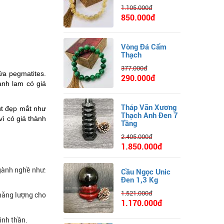
1.105.000đ
850.000đ
Vòng Đá Cẩm
Thạch
377.000đ
hứa pegmatites.
290.000đ
anh lam có giá
Tháp Văn Xương
út đẹp mắt như
Thạch Anh Đen 7
ì có giá thành
Tầng
2.405.000đ
1.850.000đ
gành nghề như:
Cầu Ngọc Unic
Đen 1,3 Kg
1.521.000đ
 năng lượng cho
1.170.000đ
inh thần.