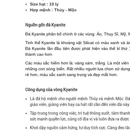
Size hạt : 10 ly
Hợp mệnh : Thủy - Mộc
Nguồn gốc đá Kyanite
Đá Kyanite phân bố chính ở các vùng: Áo, Thụy Sĩ, Mỹ,
Tinh thể Kyanite là khoáng vật Silicat có màu xanh và á
Đá Kyanite lần đầu tiên được phát hiện vào thế kỉ th
thành cao hơn.
Các màu sắc hiếm hơn là: vàng xám, trắng. Là một viê
những con sóng biển. Rất nhiều người lựa chọn sử dụng 
rẻ hơn, màu sắc xanh sang trọng và đẹp mắt hơn.
Công dụng của vòng Kyanite
Là đá hộ mệnh cho người mệnh Thủy và mệnh Mộc. Đá Ky
giáo viên, giảng viên hay ca hát rất cần đến viên đá nà
Tập trung trong công việc, trí tuệ thông suốt, tâm tha
sức mạnh quyền lực, củng cố địa vị và luôn đưa ra được
Khơi dậy nguồn cảm hứng, tư duy tích cực. Càng đeo lâu