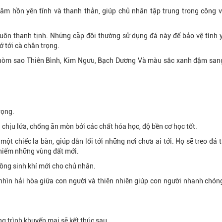
âm hồn yên tĩnh và thanh thản, giúp chủ nhân tập trung trong công v
luôn thanh tịnh. Những cặp đôi thường sử dụng đá này để bảo vệ tình 
ớ tới cà chân trọng.
chòm sao Thiên Bình, Kim Ngưu, Bạch Dương Và màu sắc xanh đậm sang
rọng.
hịu lửa, chống ăn mòn bởi các chất hóa học, độ bền cơ học tốt.
 chiếc la bàn, giúp dẫn lối tới những nơi chưa ai tới. Họ sẽ treo đá 
m hiểm những vùng đất mới.
uồng sinh khí mới cho chủ nhân.
hìn hải hòa giữa con người và thiên nhiên giúp con người nhanh chóng
g trình khuyến mại sẽ kết thúc sau