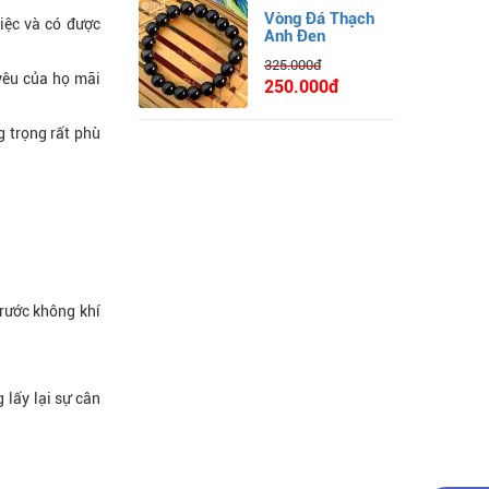
Vòng Đá Thạch
iệc và có được
Anh Đen
325.000đ
yêu của họ mãi
250.000đ
 trọng rất phù
trước không khí
 lấy lại sự cân