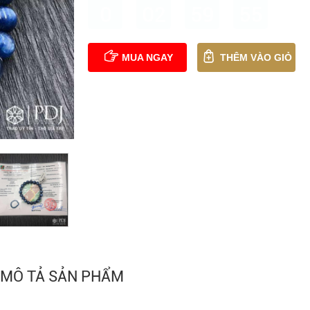
0
02
59
54
MUA NGAY
THÊM VÀO GIỎ
MÔ TẢ SẢN PHẨM