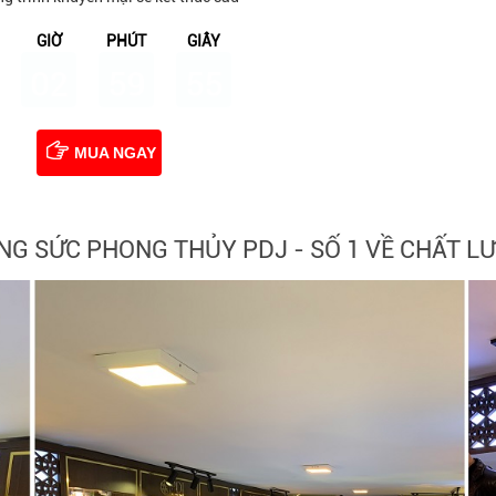
GIỜ
PHÚT
GIÂY
02
59
54
MUA NGAY
NG SỨC PHONG THỦY PDJ - SỐ 1 VỀ CHẤT L