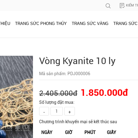
KIỂM T
THIỆU
TRANG SỨC PHONG THỦY
TRANG SỨC VÀNG
TRANG SỨC
Vòng Kyanite 10 ly
Mã sản phẩm: PDJ000006
1.850.000đ
2.405.000đ
Số lượng đặt mua:
-
+
Chương trình khuyến mại sẽ kết thúc sau
NGÀY
GIỜ
PHÚT
GIÂY