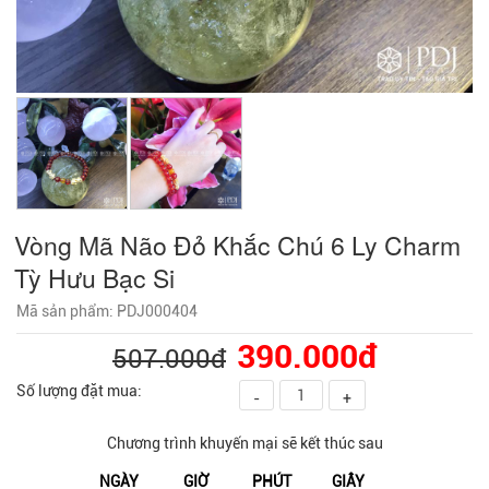
Vòng Mã Não Đỏ Khắc Chú 6 Ly Charm
Tỳ Hưu Bạc Si
Mã sản phẩm: PDJ000404
390.000đ
507.000đ
Số lượng đặt mua:
-
+
Chương trình khuyến mại sẽ kết thúc sau
NGÀY
GIỜ
PHÚT
GIÂY