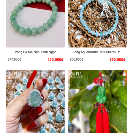
Vòng Đá Mã Não Xanh Ngọc
Vòng Aquamarine Mix Charm Dreamcatcher Bạc
377.000đ
290.000đ
800.000đ
750.000đ
XEM CHI TIẾT
XEM CHI TIẾT