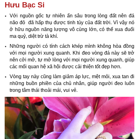
Hưu Bạc Si
Với nguồn gốc tự nhiên ẩn sâu trong lòng đất nên đá
não đỏ đã hấp thụ được tinh túy của đất trời. Vì vậy nó
ở hữu nguồn năng lượng vô cùng lớn, có thể xua đuổi
ma quỷ, diệt trừ tà khí.
Những người có tính cách khép mình không hòa đồng
với mọi người xung quanh. Khi đeo vòng đá này sẽ trở
nên cởi mở, tự mở lòng với mọi người xung quanh, giúp
các mối quan hệ xã hội được cải thiện tốt đẹp hơn.
Vòng tay này cũng làm giảm áp lực, mệt mỏi, xua tan đi
những buồn phiền của chủ nhân, giúp người đeo luôn
trong tâm thái thoải mái, vui vẻ.