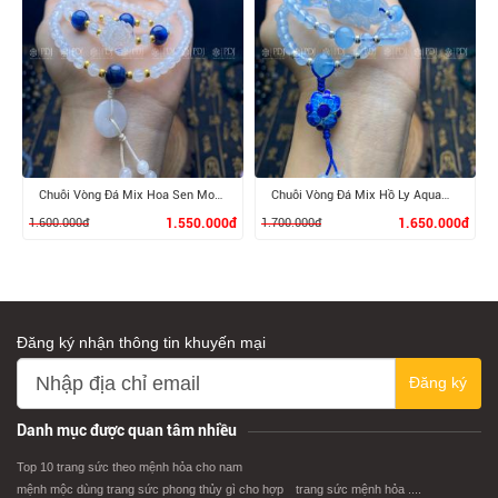
XEM CHI TIẾT
XEM CHI TIẾT
Chuỗi Vòng Đá Mix Hoa Sen Moonstone
Chuỗi Vòng Đá Mix Hồ Ly Aquamarine
1.600.000đ
1.550.000đ
1.700.000đ
1.650.000đ
Đăng ký nhận thông tin khuyến mại
Đăng ký
XEM CHI TIẾT
XEM CHI TIẾT
Danh mục được quan tâm nhiều
Top 10 trang sức theo mệnh hỏa cho nam
mệnh mộc dùng trang sức phong thủy gì cho hợp
trang sức mệnh hỏa ....