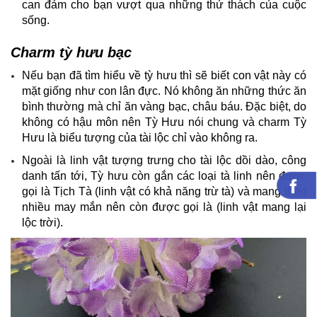
can đảm cho bạn vượt qua những thử thách của cuộc
sống.
Charm tỳ hưu bạc
Nếu bạn đã tìm hiểu về tỳ hưu thì sẽ biết con vật này có
mặt giống như con lân đực. Nó không ăn những thức ăn
bình thường mà chỉ ăn vàng bạc, châu báu. Đặc biệt, do
không có hậu môn nên Tỳ Hưu nói chung và charm Tỳ
Hưu là biểu tượng của tài lộc chỉ vào không ra.
Ngoài là linh vật tượng trưng cho tài lộc dồi dào, công
danh tấn tới, Tỳ hưu còn gắn các loại tà linh nên được
gọi là Tịch Tà (linh vật có khả năng trừ tà) và mang theo
nhiều may mắn nên còn được gọi là (linh vật mang lại
lộc trời).