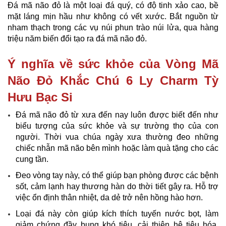
Đá mã não đỏ là một loại đá quý, có độ tinh xảo cao, bề
mặt láng mịn hầu như không có vết xước. Bắt nguồn từ
nham thạch trong các vụ núi phun trào núi lửa, qua hàng
triệu năm biến đổi tạo ra đá mã não đỏ.
Ý nghĩa về sức khỏe của Vòng Mã
Não Đỏ Khắc Chú 6 Ly Charm Tỳ
Hưu Bạc Si
Đá mã não đỏ từ xưa đến nay luôn được biết đến như
biểu tượng của sức khỏe và sự trường thọ của con
người. Thời vua chúa ngày xưa thường đeo những
chiếc nhẫn mã não bên mình hoặc làm quà tặng cho các
cung tần.
Đeo vòng tay này, có thể giúp bạn phòng được các bệnh
sốt, cảm lạnh hay thương hàn do thời tiết gây ra. Hỗ trợ
việc ổn định thân nhiệt, da dẻ trở nên hồng hào hơn.
Loại đá này còn giúp kích thích tuyến nước bọt, làm
giảm chứng đầy bụng khó tiêu, cải thiện hệ tiêu hóa.