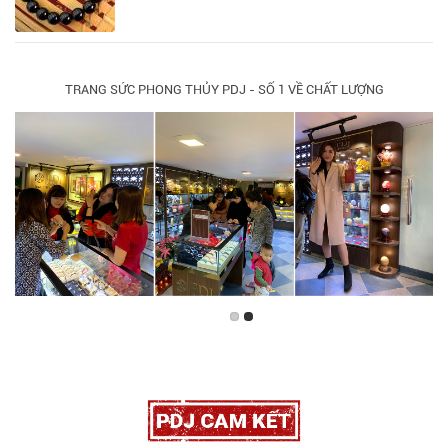
TRANG SỨC PHONG THỦY PDJ - SỐ 1 VỀ CHẤT LƯỢNG