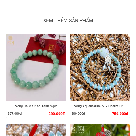
XEM THÊM SẢN PHẨM
Vòng Đá Mã Não Xanh Ngọc
Vòng Aquamarine Mix Charm Dreamcatcher Bạc
377.000đ
290.000đ
800.000đ
750.000đ