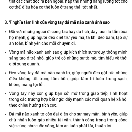
tiết các chất độc ra bên ngoài, hấp thụ những năng lượng tốt cho
cơ thể, điều hòa cơ thể luôn ở trạng thái tốt nhất.
3. Ý nghĩa tâm linh của vòng tay đá mã não xanh ánh sao
Đối với những người đi công tác hay du lịch, đây luôn là tấm bùa
hộ mệnh, giúp người đeo diệt trừ yêu ma, tà khí đeo bám, tạo sự
an toàn, bình yên cho mỗi chuyến đi.
Vòng mã não xanh ánh sao giúp kích thích sự tư duy, thông minh
sáng tạo ở trẻ nhỏ, giúp trẻ có những sự tò mò, tìm hiểu về thới
giới xung quanh.
Đeo vòng tay đá mã não xanh tơ, giúp người đeo gột rửa những
điều không tốt trong tâm hồn, giúp tâm trí luôn trong sạch,
không mang tội lỗi.
Vòng tay này còn giúp bạn cởi mở trong giao tiếp, linh hoạt
trong các trường hợp bất ngờ, đẩy mạnh các mối quan hệ xã hội
theo chiều hướng tích cực.
Đá mã não xanh tơ còn đại diện cho sự may mắn, bình yên, giúp
chủ nhân luôn gặp nhiều tài vận, thành công trong trong công
việc cũng như cuộc sống, làm ăn luôn phát tài, thuận lợi.