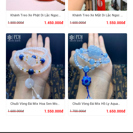
Khánh Treo Xe Phật Di Lặc Ngọc Cẩm Thạch Huyết
Khánh Treo Xe Mặt Di Lặc Ngọc Cẩm Thạch
1.500.000đ
1.450.000đ
1.600.000đ
1.550.000đ
XEM CHI TIẾT
XEM CHI TIẾT
Chuỗi Vòng Đá Mix Hoa Sen Moonstone
Chuỗi Vòng Đá Mix Hồ Ly Aquamarine
1.600.000đ
1.550.000đ
1.700.000đ
1.650.000đ