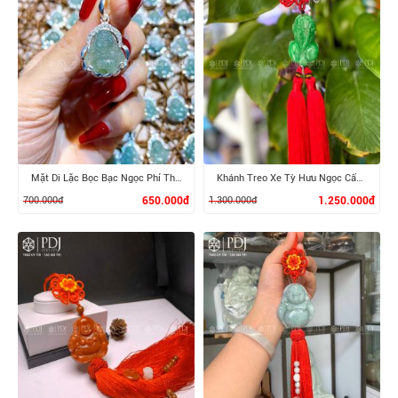
XEM CHI TIẾT
XEM CHI TIẾT
Mặt Di Lặc Bọc Bạc Ngọc Phỉ Thúy
Khánh Treo Xe Tỳ Hưu Ngọc Cẩm Thạch
700.000đ
650.000đ
1.300.000đ
1.250.000đ
XEM CHI TIẾT
XEM CHI TIẾT