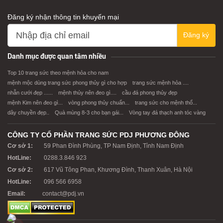
Đăng ký nhận thông tin khuyến mại
Đăng ký
XEM CHI TIẾT
XEM CHI TIẾT
Danh mục được quan tâm nhiều
Top 10 trang sức theo mệnh hỏa cho nam
mệnh mộc dùng trang sức phong thủy gì cho hợp
trang sức mệnh hỏa ....
nhẫn cưới đẹp ......
mệnh thủy nên đeo gì....
cầu đá phong thủy đẹp
mệnh Kim nên đeo gì...
vòng phong thủy chuẩn...
trang sức cho mệnh thổ...
dây chuyền đẹp..
Quà mùng 8-3 cho bạn gái...
Vòng tay đá thạch anh tóc vàng
CÔNG TY CỔ PHẦN TRANG SỨC PDJ PHƯƠNG ĐÔNG
Cơ sở 1:
59 Phan Đình Phùng, TP Nam Định, Tỉnh Nam Định
HotLine:
0288.3.846 923
Cơ sở 2:
617 Vũ Tông Phan, Khương Đình, Thanh Xuân, Hà Nội
HotLine:
096 566 6958
Email:
contact@pdj.vn