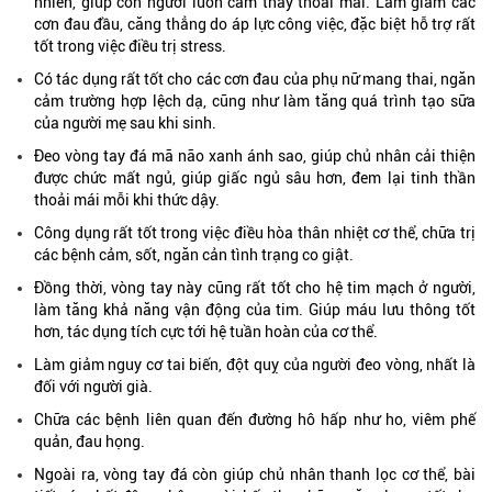
nhiên, giúp con người luôn cảm thấy thoải mái. Làm giảm các
cơn đau đầu, căng thẳng do áp lực công việc, đặc biệt hỗ trợ rất
tốt trong việc điều trị stress.
Có tác dụng rất tốt cho các cơn đau của phụ nữ mang thai, ngăn
cảm trường hợp lệch dạ, cũng như làm tăng quá trình tạo sữa
của người mẹ sau khi sinh.
Đeo vòng tay đá mã não xanh ánh sao, giúp chủ nhân cải thiện
được chức mất ngủ, giúp giấc ngủ sâu hơn, đem lại tinh thần
thoải mái mỗi khi thức dậy.
Công dụng rất tốt trong việc điều hòa thân nhiệt cơ thể, chữa trị
các bệnh cảm, sốt, ngăn cản tình trạng co giật.
Đồng thời, vòng tay này cũng rất tốt cho hệ tim mạch ở người,
làm tăng khả năng vận động của tim. Giúp máu lưu thông tốt
hơn, tác dụng tích cực tới hệ tuần hoàn của cơ thể.
Làm giảm nguy cơ tai biến, đột quỵ của người đeo vòng, nhất là
đối với người già.
Chữa các bệnh liên quan đến đường hô hấp như ho, viêm phế
quản, đau họng.
Ngoài ra, vòng tay đá còn giúp chủ nhân thanh lọc cơ thể, bài