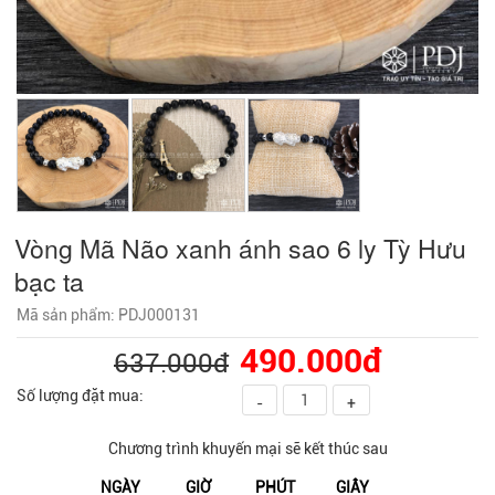
Vòng Mã Não xanh ánh sao 6 ly Tỳ Hưu
bạc ta
Mã sản phẩm: PDJ000131
490.000đ
637.000đ
Số lượng đặt mua:
-
+
Chương trình khuyến mại sẽ kết thúc sau
NGÀY
GIỜ
PHÚT
GIÂY