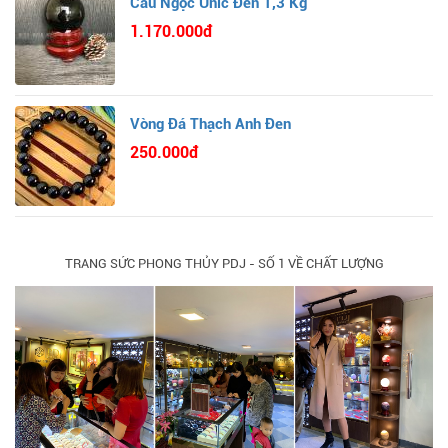
Cầu Ngọc Unic Đen 1,3 Kg
1.170.000đ
Vòng Đá Thạch Anh Đen
250.000đ
TRANG SỨC PHONG THỦY PDJ - SỐ 1 VỀ CHẤT LƯỢNG