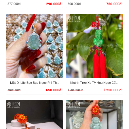
377.000đ
290.000đ
800.000đ
750.000đ
XEM CHI TIẾT
XEM CHI TIẾT
Mặt Di Lặc Bọc Bạc Ngọc Phỉ Thúy
Khánh Treo Xe Tỳ Hưu Ngọc Cẩm Thạch
700.000đ
650.000đ
1.300.000đ
1.250.000đ