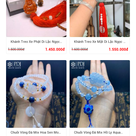
XEM CHI TIẾT
XEM CHI TIẾT
Khánh Treo Xe Phật Di Lặc Ngọc Cẩm Thạch Huyết
Khánh Treo Xe Mặt Di Lặc Ngọc Cẩm Thạch
1.500.000đ
1.450.000đ
1.600.000đ
1.550.000đ
XEM CHI TIẾT
XEM CHI TIẾT
Chuỗi Vòng Đá Mix Hoa Sen Moonstone
Chuỗi Vòng Đá Mix Hồ Ly Aquamarine