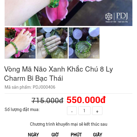
Vòng Mã Não Xanh Khắc Chú 8 Ly
Charm Bi Bạc Thái
Mã sản phẩm: PDJ000406
550.000đ
715.000đ
Số lượng đặt mua:
-
+
Chương trình khuyến mại sẽ kết thúc sau
NGÀY
GIỜ
PHÚT
GIÂY