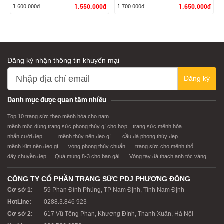
1.600.000đ
1.550.000đ
1.700.000đ
1.650.000đ
Đăng ký nhận thông tin khuyến mại
Đăng ký
XEM CHI TIẾT
XEM CHI TIẾT
Danh mục được quan tâm nhiều
Top 10 trang sức theo mệnh hỏa cho nam
mệnh mộc dùng trang sức phong thủy gì cho hợp
trang sức mệnh hỏa ....
nhẫn cưới đẹp ......
mệnh thủy nên đeo gì....
cầu đá phong thủy đẹp
mệnh Kim nên đeo gì...
vòng phong thủy chuẩn...
trang sức cho mệnh thổ...
dây chuyền đẹp..
Quà mùng 8-3 cho bạn gái...
Vòng tay đá thạch anh tóc vàng
CÔNG TY CỔ PHẦN TRANG SỨC PDJ PHƯƠNG ĐÔNG
Cơ sở 1:
59 Phan Đình Phùng, TP Nam Định, Tỉnh Nam Định
HotLine:
0288.3.846 923
Cơ sở 2:
617 Vũ Tông Phan, Khương Đình, Thanh Xuân, Hà Nội