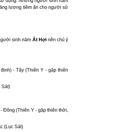
i sử dụng. Những người sinh năm
năng lượng tiềm ẩn cho người sử
 người sinh năm
Ất Hợi
nên chú ý
ịnh) - Tây (Thiên Y - gặp thiên
 Sát)
 Đông (Thiên Y - gặp thiên thời,
c (Lục Sát)