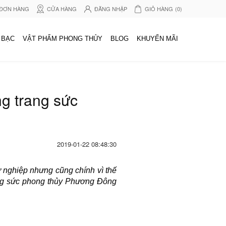
 ĐƠN HÀNG
CỬA HÀNG
ĐĂNG NHẬP
GIỎ HÀNG
(0)
 BẠC
VẬT PHẨM PHONG THỦY
BLOG
KHUYẾN MÃI
g trang sức
2019-01-22 08:48:30
ự nghiệp nhưng cũng chính vì thế
rang sức phong thủy Phương Đông