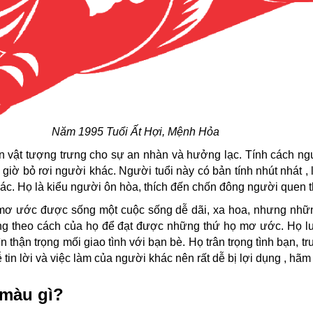
Năm 1995 Tuổi Ất Hợi, Mệnh Hỏa
on vật tượng trưng cho sự an nhàn và hưởng lạc. Tính cách ng
giờ bỏ rơi người khác. Người tuổi này có bản tính nhút nhát 
ác. Họ là kiểu người ôn hòa, thích đến chốn đông người quen 
mơ ước được sống một cuộc sống dễ dãi, xa hoa, nhưng nhữn
ắng theo cách của họ để đạt được những thứ họ mơ ước. Họ luôn
 thận trọng mối giao tình với bạn bè. Họ trân trọng tình bạn, tr
 tin lời và việc làm của người khác nên rất dễ bị lợi dụng , hãm 
 màu gì?