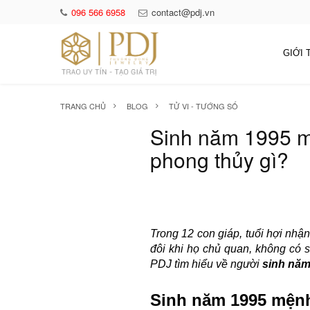
096 566 6958
contact@pdj.vn
GIỚI 
TRANG CHỦ
BLOG
TỬ VI - TƯỚNG SỐ
Sinh năm 1995 m
phong thủy gì?
Trong 12 con giáp, tuổi hợi nhậ
đôi khi họ chủ quan, không có 
PDJ tìm hiểu về người
sinh năm
Sinh năm 1995 mện