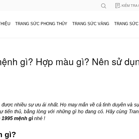
KIỂM TRA
THIỆU
TRANG SỨC PHONG THỦY
TRANG SỨC VÀNG
TRANG SỨC
ệnh gì? Hợp màu gì? Nên sử dụn
n được nhiều sự ưu ái nhất. Họ may mắn về cả tình duyên và s
sự tiến thủ, bằng lòng với những gì họ đang có. Hãy cùng T
 1995 mệnh gì
nhé !
h gì?