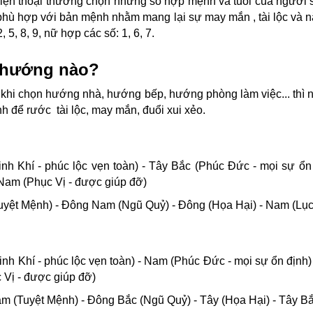
 điện thoại thường chọn những số hợp mệnh và tuổi của ngườ
hù hợp với bản mệnh nhằm mang lại sự may mắn , tài lộc và 
 5, 8, 9, nữ hợp các số: 1, 6, 7.
 hướng nào?
, khi chọn hướng nhà, hướng bếp, hướng phòng làm việc... thì
 để rước tài lộc, may mắn, đuổi xui xẻo.
 Khí - phúc lộc vẹn toàn) - Tây Bắc (Phúc Đức - mọi sự ổn đ
 Nam (Phục Vị - được giúp đỡ)
yệt Mệnh) - Đông Nam (Ngũ Quỷ) - Đông (Họa Hại) - Nam (Lục
 Khí - phúc lộc vẹn toàn) - Nam (Phúc Đức - mọi sự ổn định) -
 Vị - được giúp đỡ)
(Tuyệt Mệnh) - Đông Bắc (Ngũ Quỷ) - Tây (Họa Hại) - Tây Bắ