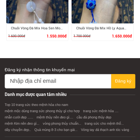
Chuỗi Vòng Đá Mix Hoa Sen Moonstone
Chuỗi Vòng Đá Mix Hồ Ly Aquamarine
1.600.000đ
1.550.000đ
1.700.000đ
1.650.000đ
Đăng ký nhận thông tin khuyến mại
Đăng ký
XEM CHI TIẾT
XEM CHI TIẾT
Danh mục được quan tâm nhiều
Top 10 trang sức theo mệnh hỏa cho nam
mệnh mộc dùng trang sức phong thủy gì cho hợp
trang sức mệnh hỏa ....
nhẫn cưới đẹp ......
mệnh thủy nên đeo gì....
cầu đá phong thủy đẹp
mệnh Kim nên đeo gì...
vòng phong thủy chuẩn...
trang sức cho mệnh thổ...
dây chuyền đẹp..
Quà mùng 8-3 cho bạn gái...
Vòng tay đá thạch anh tóc vàng