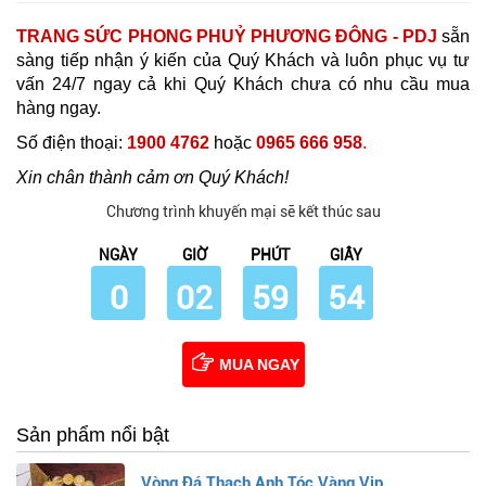
TRANG SỨC PHONG PHUỶ PHƯƠNG ĐÔNG - PDJ
sẵn
sàng tiếp nhận ý kiến của Quý Khách và luôn phục vụ tư
vấn 24/7 ngay cả khi Quý Khách chưa có nhu cầu mua
hàng ngay.
Số điện thoại:
1900 4762
hoặc
0965 666 958
.
Xin chân thành cảm ơn Quý Khách!
Chương trình khuyến mại sẽ kết thúc sau
NGÀY
GIỜ
PHÚT
GIÂY
0
02
59
53
MUA NGAY
Sản phẩm nổi bật
Vòng Đá Thạch Anh Tóc Vàng Vip