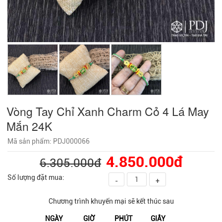
Vòng Tay Chỉ Xanh Charm Cỏ 4 Lá May
Mắn 24K
Mã sản phẩm: PDJ000066
4.850.000đ
6.305.000đ
Số lượng đặt mua:
-
+
Chương trình khuyến mại sẽ kết thúc sau
NGÀY
GIỜ
PHÚT
GIÂY