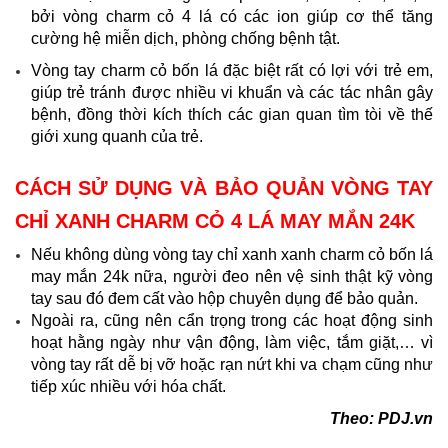
bởi vòng charm cỏ 4 lá có các ion giúp cơ thể tăng
cường hệ miễn dịch, phòng chống bệnh tật.
Vòng tay charm cỏ bốn lá đặc biệt rất có lợi với trẻ em,
giúp trẻ tránh được nhiều vi khuẩn và các tác nhân gây
bệnh, đồng thời kích thích các gian quan tìm tòi về thế
giới xung quanh của trẻ.
CÁCH SỬ DỤNG VÀ BẢO QUẢN VÒNG TAY
CHỈ XANH CHARM CỎ 4 LÁ MAY MẮN 24K
Nếu không dùng vòng tay chỉ xanh xanh charm cỏ bốn lá
may mắn 24k nữa, người đeo nên vệ sinh thật kỹ vòng
tay sau đó đem cất vào hộp chuyên dụng để bảo quản.
Ngoài ra, cũng nên cẩn trọng trong các hoạt động sinh
hoạt hằng ngày như vận động, làm việc, tắm giặt,… vì
vòng tay rất dễ bị vỡ hoặc rạn nứt khi va chạm cũng như
tiếp xúc nhiều với hóa chất.
​Theo: PDJ.vn