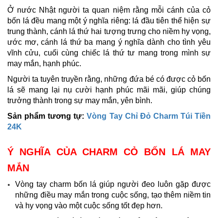
Ở nước Nhật người ta quan niệm rằng mỗi cánh của cỏ
bốn lá đều mang một ý nghĩa riêng: lá đầu tiên thể hiện sự
trung thành, cánh lá thứ hai tượng trưng cho niềm hy vọng,
ước mơ, cánh lá thứ ba mang ý nghĩa dành cho tình yêu
vĩnh cửu, cuối cùng chiếc lá thứ tư mang trong mình sự
may mắn, hạnh phúc.
Người ta tuyên truyền rằng, những đứa bé có được cỏ bốn
lá sẽ mang lại nụ cười hạnh phúc mãi mãi, giúp chúng
trưởng thành trong sự may mắn, yên bình.
Sản phẩm tương tự:
Vòng Tay Chỉ Đỏ Charm Túi Tiền
24K
Ý NGHĨA CỦA CHARM CỎ BỐN LÁ MAY
MẮN
Vòng tay charm bốn lá giúp người đeo luôn gặp được
những điều may mắn trong cuộc sống, tạo thêm niềm tin
và hy vọng vào một cuộc sống tốt đẹp hơn.