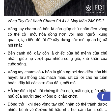
Vòng Tay Chỉ Xanh Charm Cỏ 4 Lá May Mắn 24K PDJ
Vòng tay charm cỏ bốn lá còn giúp chủ nhân đeo vòng
có thể cởi mở, hòa đồng hơn với mọi người xung
quanh, tạo tiền đề tốt để xây dựng các mối quan hệ xã
hội khác.
Bên cạnh đó, đây còn là chiếc bùa hộ mệnh của chủ
nhân, giúp họ vượt qua nhiều sóng gió, khó khăn của
cuộc sống.
Vòng tay charm cỏ 4 bốn lá giúp người đeo điều hòa khí
huyết, lưu thông các mạch máu, rất có lợi cho hệ tuần
hoàn, đẩy lùi các cơn đau đầu, mệt mỏi.
Hỗ trợ điều trị rất tốt chứng thiếu ngủ, mất ngủ, giúp giấc
ngủ của người đeo không bị chập chờn.
Đồng thời, khi đeo vòng tay chủ nhân có thể tránh được
nhiều bệnh về đường hô hấp nhu ho, cảm lạnh, sốt,…