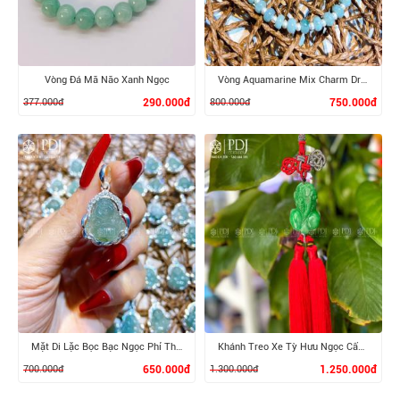
Vòng Đá Mã Não Xanh Ngọc
Vòng Aquamarine Mix Charm Dreamcatcher Bạc
377.000đ
290.000đ
800.000đ
750.000đ
XEM CHI TIẾT
XEM CHI TIẾT
Mặt Di Lặc Bọc Bạc Ngọc Phỉ Thúy
Khánh Treo Xe Tỳ Hưu Ngọc Cẩm Thạch
700.000đ
650.000đ
1.300.000đ
1.250.000đ