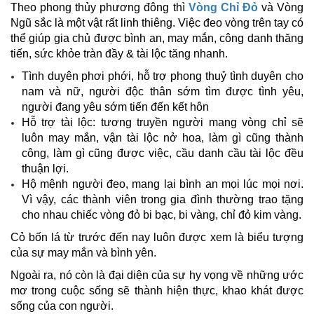
Theo phong thủy phương đông thì
Vòng Chỉ Đỏ
và Vòng
Ngũ sắc là một vật rất linh thiêng. Việc đeo vòng trên tay có
thể giúp gia chủ được bình an, may mắn, công danh thăng
tiến, sức khỏe tràn đầy & tài lộc tăng nhanh.
Tình duyên phơi phới, hỗ trợ phong thuỷ tình duyên cho
nam và nữ, người độc thân sớm tìm được tình yêu,
người đang yêu sớm tiến đến kết hôn
Hỗ trợ tài lộc: tương truyền người mang vòng chỉ sẽ
luôn may mắn, vận tài lộc nở hoa, làm gì cũng thành
công, làm gì cũng được việc, cầu danh cầu tài lộc đều
thuận lợi.
Hộ mệnh người đeo, mang lại bình an mọi lúc mọi nơi.
Vì vậy, các thành viên trong gia đình thường trao tặng
cho nhau chiếc vòng đỏ bi bạc, bi vàng, chỉ đỏ kim vàng.​
Cỏ bốn lá từ trước đến nay luôn được xem là biểu tượng
của sự may mắn và bình yên.
Ngoài ra, nó còn là đại diện của sự hy vọng về những ước
mơ trong cuộc sống sẽ thành hiện thực, khao khát được
sống của con người.