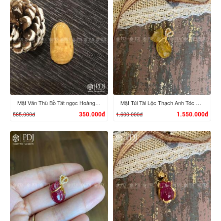
XEM CHI TIẾT
XEM CHI TIẾT
Mặt Văn Thù Bồ Tát ngọc Hoàng Long
Mặt Túi Tài Lộc Thạch Anh Tóc Vàng 10K
585.000đ
1.600.000đ
350.000đ
1.550.000đ
XEM CHI TIẾT
XEM CHI TIẾT