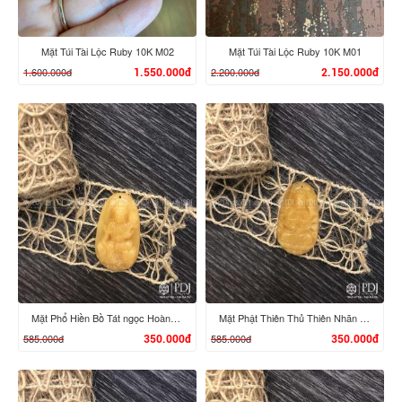
Mặt Túi Tài Lộc Ruby 10K M02
Mặt Túi Tài Lộc Ruby 10K M01
1.600.000đ
2.200.000đ
1.550.000đ
2.150.000đ
XEM CHI TIẾT
XEM CHI TIẾT
Mặt Phổ Hiền Bồ Tát ngọc Hoàng Long
Mặt Phật Thiên Thủ Thiên Nhãn ngọc Hoàng Long
585.000đ
585.000đ
350.000đ
350.000đ