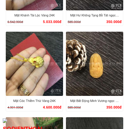
Mặt Khánh Tài Lộc Vàng 24K
Mặt Hư Không Tạng Bồ Tát ngọc Hoàng Long
6.542.900đ
585.000đ
5.033.000đ
350.000đ
XEM CHI TIẾT
XEM CHI TIẾT
Mặt Cóc Thiềm Thừ Vàng 24K
Mặt Bất Động Minh Vương ngọc Hoàng Long
4.901.000đ
585.000đ
4.600.000đ
350.000đ