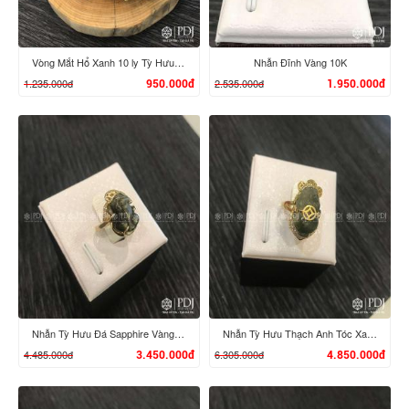
Vòng Mắt Hổ Xanh 10 ly Tỳ Hưu bạc si
Nhẫn Đĩnh Vàng 10K
1.235.000đ
2.535.000đ
950.000đ
1.950.000đ
XEM CHI TIẾT
XEM CHI TIẾT
Nhẫn Tỳ Hưu Đá Sapphire Vàng 10K
Nhẫn Tỳ Hưu Thạch Anh Tóc Xanh VIP Vàng 14K
4.485.000đ
6.305.000đ
3.450.000đ
4.850.000đ