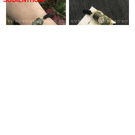
XEM CHI TIẾT
XEM CHI TIẾT
Lắc Tỳ Hưu Đá Sapphire Vàng 10K
Lắc Tỳ Hưu Thạch Anh Tóc Xanh VIP Vàng 14K
4.355.000đ
7.215.000đ
3.350.000đ
5.550.000đ
XEM CHI TIẾT
XEM CHI TIẾT