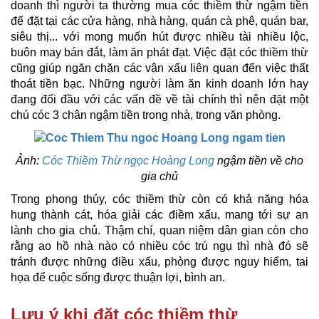
doanh thì người ta thường mua cóc thiềm thừ ngậm tiền
để đặt tại các cửa hàng, nhà hàng, quán cà phê, quán bar,
siêu thị... với mong muốn hút được nhiều tài nhiều lộc,
buôn may bán đắt, làm ăn phát đạt. Việc đặt cóc thiềm thừ
cũng giúp ngăn chặn các vận xấu liên quan đến việc thất
thoát tiền bạc. Những người làm ăn kinh doanh lớn hay
đang đối đầu với các vấn đề về tài chính thì nên đặt một
chú cóc 3 chân ngậm tiền trong nhà, trong văn phòng.
Ảnh:
Cóc Thiềm Thừ ngọc Hoàng Long
ngậm tiền về cho
gia chủ
Trong phong thủy, cóc thiềm thừ còn có khả năng hóa
hung thành cát, hóa giải các điềm xấu, mang tới sự an
lành cho gia chủ. Thậm chí, quan niệm dân gian còn cho
rằng ao hồ nhà nào có nhiều cóc trú ngụ thì nhà đó sẽ
tránh được những điều xấu, phòng được nguy hiểm, tai
họa để cuộc sống được thuận lợi, bình an.
Lưu ý khi đặt cóc thiềm thừ