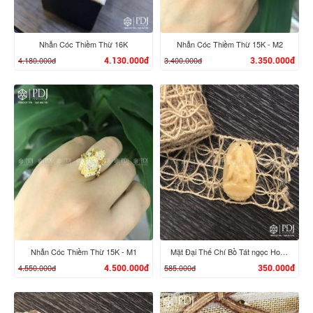
Nhẫn Cóc Thiềm Thừ 16K
Nhẫn Cóc Thiềm Thừ 15K - M2
4.180.000đ
3.400.000đ
4.130.000đ
3.350.000đ
XEM CHI TIẾT
XEM CHI TIẾT
Nhẫn Cóc Thiềm Thừ 15K - M1
Mặt Đại Thế Chí Bồ Tát ngọc Hoàng Long
4.550.000đ
585.000đ
4.500.000đ
350.000đ