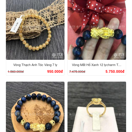
Vòng Thạch Anh Tóc Vàng 7 ly
Vòng Mắt Hổ Xanh 12 lycharm Tỳ Hưu 24/12
1.560.000đ
7.475.000đ
950.000đ
5.750.000đ
XEM CHI TIẾT
XEM CHI TIẾT