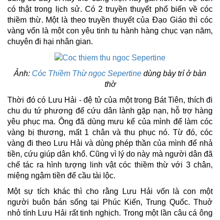
có thật trong lịch sử. Có 2 truyền thuyết phổ biến về cóc
thiềm thừ. Một là theo truyền thuyết của Đạo Giáo thì cóc
vàng vốn là một con yêu tinh tu hành hàng chục vạn năm,
chuyên đi hại nhân gian.
Ảnh:
Cóc Thiềm Thừ ngọc Sepertine
dùng bày trí ở bàn
thờ
Thời đó có Lưu Hải - đệ tử của một trong Bát Tiên, thích đi
chu du tứ phương để cứu dân lành gặp nạn, hỗ trợ hàng
yêu phục ma. Ông đã dùng mưu kế của mình để làm cóc
vàng bị thương, mất 1 chân và thu phục nó. Từ đó, cóc
vàng đi theo Lưu Hải và dùng phép thần của mình để nhả
tiền, cứu giúp dân khổ. Cũng vì lý do này mà người dân đã
chế tác ra hình tượng linh vật cóc thiềm thừ với 3 chân,
miệng ngậm tiền để cầu tài lộc.
Một sự tích khác thì cho rằng Lưu Hải vốn là con một
người buôn bán sống tại Phúc Kiến, Trung Quốc. Thuở
nhỏ tính Lưu Hải rất tinh nghịch. Trong một lần câu cá ông