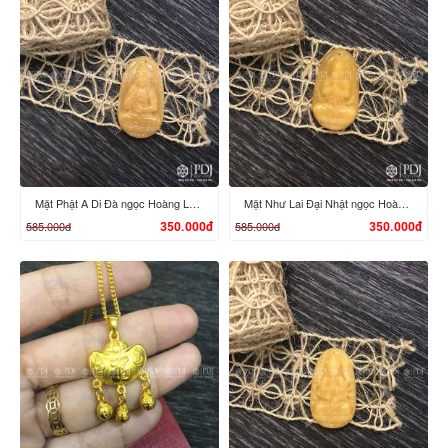
XEM CHI TIẾT
XEM CHI TIẾT
Mặt Phật A Di Đà ngọc Hoàng Long
Mặt Như Lai Đại Nhật ngọc Hoàng Long
585.000đ
585.000đ
350.000đ
350.000đ
XEM CHI TIẾT
XEM CHI TIẾT