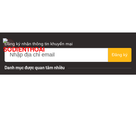
Đăng ký nhận thông tin khuyến mại
Đăng ký
Danh mục được quan tâm nhiều
Top 10 trang sức theo mệnh hỏa cho nam
mệnh mộc dùng trang sức phong thủy gì cho hợp
trang sức mệnh hỏa ....
nhẫn cưới đẹp ......
mệnh thủy nên đeo gì....
cầu đá phong thủy đẹp
mệnh Kim nên đeo gì...
vòng phong thủy chuẩn...
trang sức cho mệnh thổ...
dây chuyền đẹp..
Quà mùng 8-3 cho bạn gái...
Vòng tay đá thạch anh tóc vàng
CÔNG TY CỔ PHẦN TRANG SỨC PDJ PHƯƠNG ĐÔNG
Cơ sở 1:
59 Phan Đình Phùng, TP Nam Định, Tỉnh Nam Định
HotLine:
0288.3.846 923