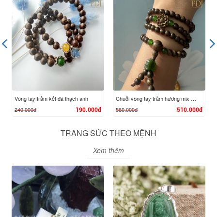
XEM CHI TIẾT
XEM CHI TIẾT
Vòng tay trầm kết đá thạch anh
Chuỗi vòng tay trầm hương mix hoa sen bích
240.000đ
560.000đ
190.000đ
510.000đ
TRANG SỨC THEO MỆNH
Xem thêm
XEM CHI TIẾT
XEM CHI TIẾT