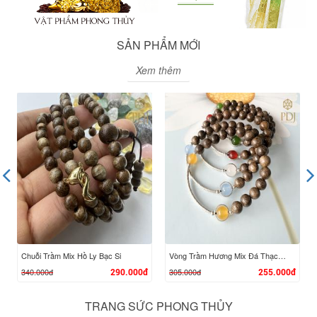
SẢN PHẨM MỚI
Xem thêm
Chuỗi Trầm Mix Hồ Ly Bạc Si
Vòng Trầm Hương Mix Đá Thạch Anh Phong Thuỷ
340.000đ
305.000đ
290.000đ
255.000đ
TRANG SỨC PHONG THỦY