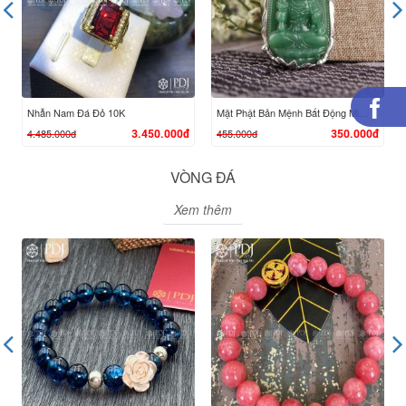
Nhẫn Nam Đá Đỏ 10K
Mặt Phật Bản Mệnh Bất Động Minh Vương - Tuổi Dậu
4.485.000đ
455.000đ
3.450.000đ
350.000đ
VÒNG ĐÁ
Xem thêm
XEM CHI TIẾT
XEM CHI TIẾT