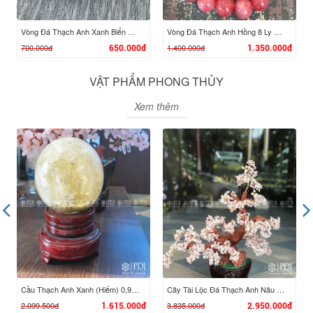
Vòng Đá Thạch Anh Xanh Biển 8 Ly Charm Hoa Hồng Bạc
Vòng Đá Thạch Anh Hồng 8 Ly Mix Charm Bánh Xe Pháp Luân 10K
700.000đ
1.400.000đ
650.000đ
1.350.000đ
VẬT PHẨM PHONG THỦY
Xem thêm
XEM CHI TIẾT
XEM CHI TIẾT
Cầu Thạch Anh Xanh (Hiếm) 0,95 Kg
Cây Tài Lộc Đá Thạch Anh Nâu Đỏ Vip
2.099.500đ
3.835.000đ
1.615.000đ
2.950.000đ