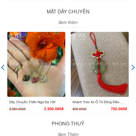
MẶT DÂY CHUYỀN
Xem thêm
XEM CHI TIẾT
XEM CHI TIẾT
Dây Chuyền Thiên Nga Đá 10K
Khánh Treo Xe Ô Tô Đồng Điếu Ngọc Phỉ Thúy
3.250.000đ
800.000đ
2.500.000đ
750.000đ
PHONG THUỶ
Xem Thêm