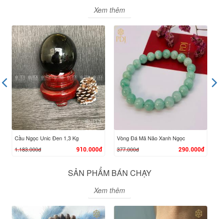
Xem thêm
XEM CHI TIẾT
XEM CHI TIẾT
Cầu Ngọc Unic Đen 1,3 Kg
Vòng Đá Mã Não Xanh Ngọc
1.183.000đ
377.000đ
910.000đ
290.000đ
SẢN PHẨM BÁN CHẠY
Xem thêm