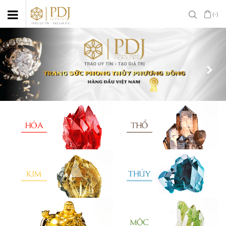
(-)
Previous
Nex