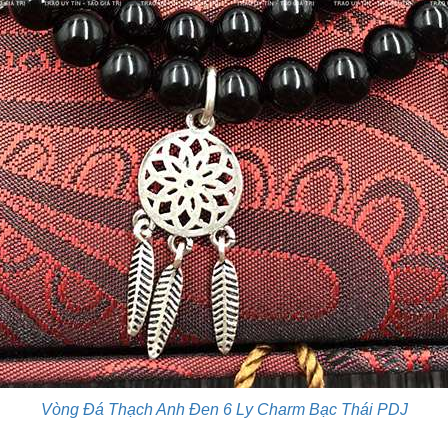
Vòng Đá Thạch Anh Đen 6 Ly Charm Bạc Thái​ PDJ