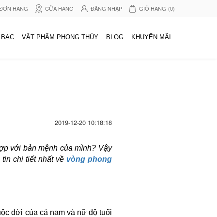
 ĐƠN HÀNG
CỬA HÀNG
ĐĂNG NHẬP
GIỎ HÀNG
(0)
 BẠC
VẬT PHẨM PHONG THỦY
BLOG
KHUYẾN MÃI
2019-12-20 10:18:18
hợp với bản mệnh của mình? Vậy
in chi tiết nhất về
vòng phong
ộc đời của cả nam và nữ độ tuổi