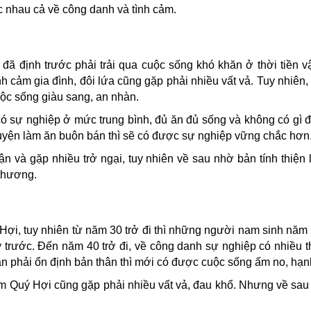
c nhau cả về công danh và tình cảm.
đã định trước phải trải qua cuộc sống khó khăn ở thời tiền v
h cảm gia đình, đôi lứa cũng gặp phải nhiều vất vả. Tuy nhiên
ộc sống giàu sang, an nhàn.
ó sự nghiệp ở mức trung bình, đủ ăn đủ sống và không có gì đ
huyện làm ăn buôn bán thì sẽ có được sự nghiệp vững chắc hơn
 đận và gặp nhiều trở ngại, tuy nhiên về sau nhờ bản tính thiệ
thương.
Hợi, tuy nhiên từ năm 30 trở đi thì những người nam sinh nă
ỳ trước. Đến năm 40 trở đi, về công danh sự nghiệp có nhiều th
n phải ổn định bản thân thì mới có được cuộc sống ấm no, hạn
am Quý Hợi cũng gặp phải nhiều vất vả, đau khổ. Nhưng về sau