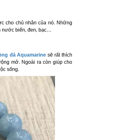
cực cho chủ nhân của nó. Những
 nước biển, đen, bạc…
òng đá Aquamarine
sẽ rất thích
rộng mở. Ngoài ra còn giúp cho
uộc sống.