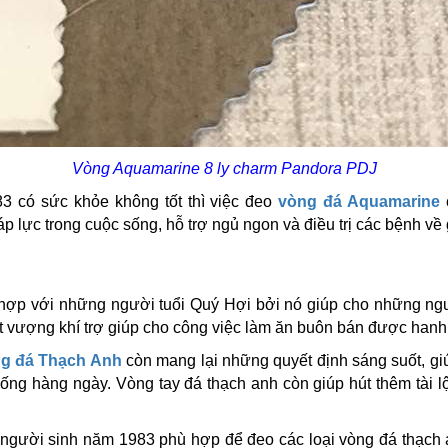
Vòng Aquamarine 8 ly charm Pandora PDJ​
 có sức khỏe không tốt thì việc đeo
vòng đá Aquamarine
áp lực trong cuộc sống, hỗ trợ ngủ ngon và điều trị các bệnh về 
h hợp với những người tuổi Quý Hợi bởi nó giúp cho những ng
út vượng khí trợ giúp cho công việc làm ăn buôn bán được hanh
g đá Thạch Anh
còn mang lại những quyết định sáng suốt, giú
sống hàng ngày. Vòng tay đá thạch anh còn giúp hút thêm tài 
gười sinh năm 1983 phù hợp để đeo các loại vòng đá thạch 